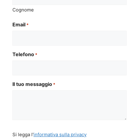
Cognome
Email
*
Telefono
*
Il tuo messaggio
*
Si
Si legga l'
informativa sulla privacy
legga