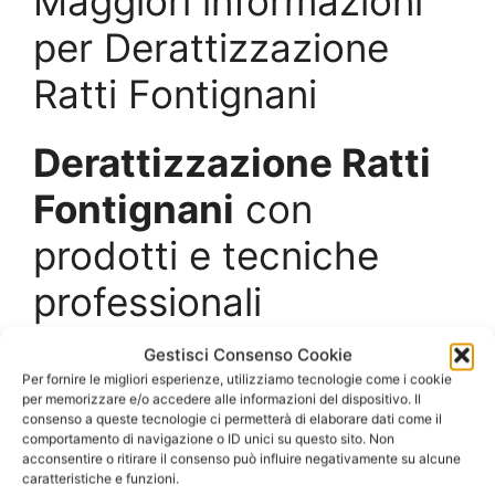
Maggiori informazioni
per Derattizzazione
Ratti Fontignani
Derattizzazione Ratti
Fontignani
con
prodotti e tecniche
professionali
Gestisci Consenso Cookie
Ratti e topi sono presenti normalmente non solo
Per fornire le migliori esperienze, utilizziamo tecnologie come i cookie
nelle campagne ma anche in tutti i luoghi
per memorizzare e/o accedere alle informazioni del dispositivo. Il
abitati, e la loro presenza è molto più
consenso a queste tecnologie ci permetterà di elaborare dati come il
comportamento di navigazione o ID unici su questo sito. Non
abbondante e diffusa di quanto si possa
acconsentire o ritirare il consenso può influire negativamente su alcune
immaginare.
caratteristiche e funzioni.