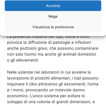
Accetta
Se la loro presenza dovesse svilupparsi fino a
diventare una vera e propria infestazione,
Nega
diventa necessario ricorrere a mezzi e tecniche
professionali per eliminarli.
Visualizza le preferenze
La presenza massiva dei topi, come è noto,
provoca la diffusione di patologie e infezioni
anche piuttosto gravi, che possono contaminare
non solo l’uomo ma anche gli animali domestici
o gli allevamenti.
Nelle aziende nei laboratori in cui avviene la
lavorazione di prodotti alimentari, i topi possono
inquinare il cibo attraverso gli escrementi, l’urina
e i morsi, provocando un notevole danno
economico. L’unico sistema per evitare lo
sviluppo di una colonia di grandi dimensioni, e