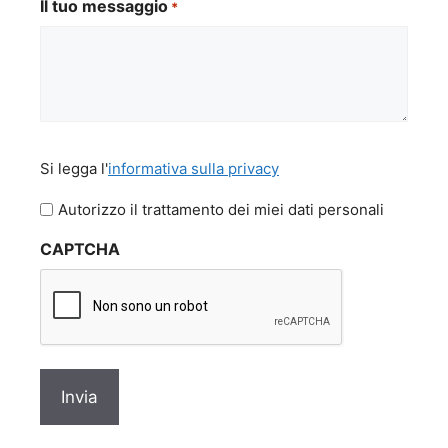
Il tuo messaggio
*
Si
Si legga l'
informativa sulla privacy
legga
l'informativa
Autorizzo il trattamento dei miei dati personali
sulla
CAPTCHA
privacy
*