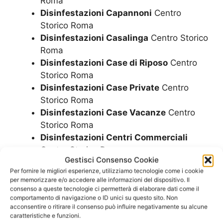
Roma
Disinfestazioni Capannoni
Centro
Storico Roma
Disinfestazioni Casalinga
Centro Storico
Roma
Disinfestazioni Case di Riposo
Centro
Storico Roma
Disinfestazioni Case Private
Centro
Storico Roma
Disinfestazioni Case Vacanze
Centro
Storico Roma
Disinfestazioni Centri Commerciali
Centro Storico Roma
Gestisci Consenso Cookie
Disinfestazioni Cliniche Private
Centro
Per fornire le migliori esperienze, utilizziamo tecnologie come i cookie
Storico Roma
per memorizzare e/o accedere alle informazioni del dispositivo. Il
Disinfestazioni come avviene
Centro
consenso a queste tecnologie ci permetterà di elaborare dati come il
comportamento di navigazione o ID unici su questo sito. Non
Storico Roma
acconsentire o ritirare il consenso può influire negativamente su alcune
Disinfestazioni come si fa
Centro
caratteristiche e funzioni.