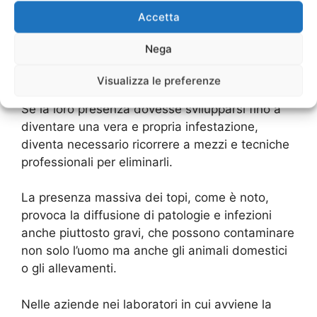
Ratti e topi sono presenti normalmente non solo
Accetta
nelle campagne ma anche in tutti i luoghi
abitati, e la loro presenza è molto più
Nega
abbondante e diffusa di quanto si possa
immaginare.
Visualizza le preferenze
Se la loro presenza dovesse svilupparsi fino a
diventare una vera e propria infestazione,
diventa necessario ricorrere a mezzi e tecniche
professionali per eliminarli.
La presenza massiva dei topi, come è noto,
provoca la diffusione di patologie e infezioni
anche piuttosto gravi, che possono contaminare
non solo l’uomo ma anche gli animali domestici
o gli allevamenti.
Nelle aziende nei laboratori in cui avviene la