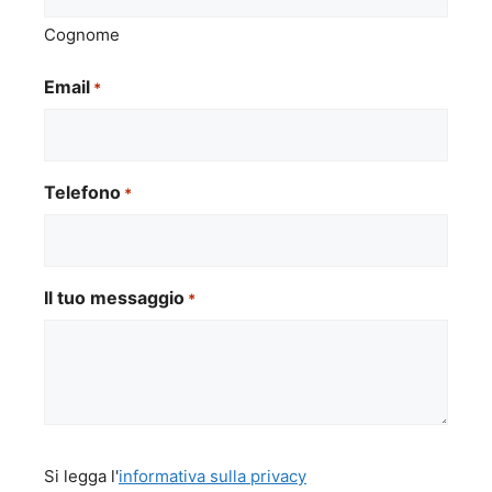
Cognome
Email
*
Telefono
*
Il tuo messaggio
*
Si
Si legga l'
informativa sulla privacy
legga