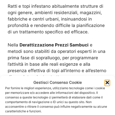
Ratti e topi infestano abitualmente strutture di
ogni genere, ambienti residenziali, magazzini,
fabbriche e centri urbani, insinuandosi in
profondità e rendendo difficile la pianificazione
di un trattamento specifico ed efficace.
Nella
Derattizzazione Prezzi Sambuci
e
metodi sono stabiliti da operatori esperti in una
prima fase di sopralluogo, per programmare
l’attività in base alle reali esigenze e alla
presenza effettiva di topi all’interno e all’esterno
di una determinata struttura.
Gestisci Consenso Cookie
Per fornire le migliori esperienze, utilizziamo tecnologie come i cookie
I topi infestano anche i centri urbani, in parte
per memorizzare e/o accedere alle informazioni del dispositivo. Il
per la presenza di aziende, grandi magazzini,
consenso a queste tecnologie ci permetterà di elaborare dati come il
comportamento di navigazione o ID unici su questo sito. Non
supermercati e altri ambienti che ne favoriscono
acconsentire o ritirare il consenso può influire negativamente su alcune
la proliferazione, e in parte a causa delle aree
caratteristiche e funzioni.