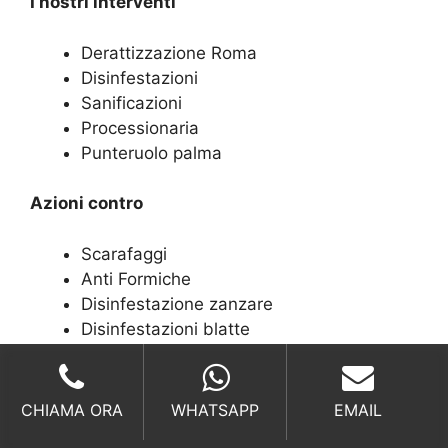
I nostri interventi
Derattizzazione Roma
Disinfestazioni
Sanificazioni
Processionaria
Punteruolo palma
Azioni contro
Scarafaggi
Anti Formiche
Disinfestazione zanzare
Disinfestazioni blatte
Disinfestazioni tafani
Chiamateci per
CHIAMA ORA
WHATSAPP
EMAIL