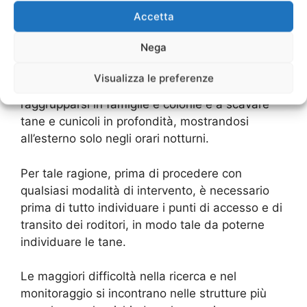
degradate, fabbriche dismesse, canali, fossati
Accetta
e discariche, che offrono a questi animaletti
un’ottima fonte di sostentamento. Per
Nega
sopravvivere, i topi richiedono pochissime
risorse, inoltre si adattano con estrema facilità
Visualizza le preferenze
ad ambienti e temperature diverse, tendono a
raggrupparsi in famiglie e colonie e a scavare
tane e cunicoli in profondità, mostrandosi
all’esterno solo negli orari notturni.
Per tale ragione, prima di procedere con
qualsiasi modalità di intervento, è necessario
prima di tutto individuare i punti di accesso e di
transito dei roditori, in modo tale da poterne
individuare le tane.
Le maggiori difficoltà nella ricerca e nel
monitoraggio si incontrano nelle strutture più