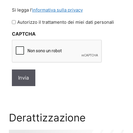
Si
Si legga l'
informativa sulla privacy
legga
l'informativa
Autorizzo il trattamento dei miei dati personali
sulla
CAPTCHA
privacy
*
Derattizzazione