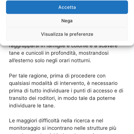
degradate, fabbriche dismesse, canali, fossati
Accetta
e discariche, che offrono a questi animaletti
un’ottima fonte di sostentamento. Per
Nega
sopravvivere, i topi richiedono pochissime
risorse, inoltre si adattano con estrema facilità
Visualizza le preferenze
ad ambienti e temperature diverse, tendono a
raggrupparsi in famiglie e colonie e a scavare
tane e cunicoli in profondità, mostrandosi
all’esterno solo negli orari notturni.
Per tale ragione, prima di procedere con
qualsiasi modalità di intervento, è necessario
prima di tutto individuare i punti di accesso e di
transito dei roditori, in modo tale da poterne
individuare le tane.
Le maggiori difficoltà nella ricerca e nel
monitoraggio si incontrano nelle strutture più