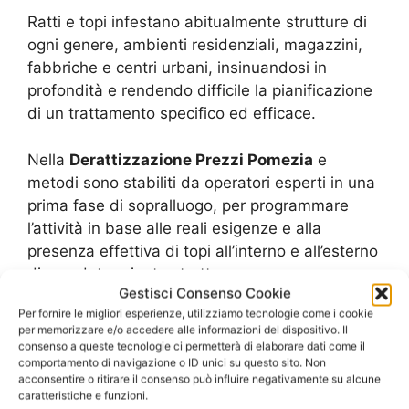
Ratti e topi infestano abitualmente strutture di
ogni genere, ambienti residenziali, magazzini,
fabbriche e centri urbani, insinuandosi in
profondità e rendendo difficile la pianificazione
di un trattamento specifico ed efficace.
Nella
Derattizzazione Prezzi Pomezia
e
metodi sono stabiliti da operatori esperti in una
prima fase di sopralluogo, per programmare
l’attività in base alle reali esigenze e alla
presenza effettiva di topi all’interno e all’esterno
di una determinata struttura.
Gestisci Consenso Cookie
Per fornire le migliori esperienze, utilizziamo tecnologie come i cookie
I topi infestano anche i centri urbani, in parte
per memorizzare e/o accedere alle informazioni del dispositivo. Il
per la presenza di aziende, grandi magazzini,
consenso a queste tecnologie ci permetterà di elaborare dati come il
comportamento di navigazione o ID unici su questo sito. Non
supermercati e altri ambienti che ne favoriscono
acconsentire o ritirare il consenso può influire negativamente su alcune
la proliferazione, e in parte a causa delle aree
caratteristiche e funzioni.