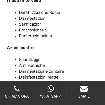
I nostri interventi
Derattizzazione Roma
Disinfestazioni
Sanificazioni
Processionaria
Punteruolo palma
Azioni contro
Scarafaggi
Anti Formiche
Disinfestazione zanzare
Disinfestazioni blatte
Disinfestazioni tafani
Chiamateci per
CHIAMA ORA
WHATSAPP
EMAIL