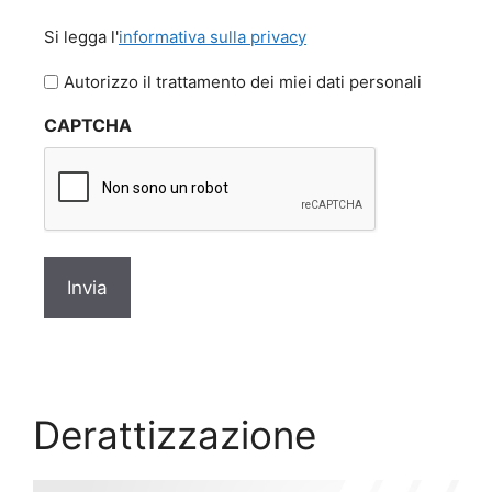
Si
Si legga l'
informativa sulla privacy
legga
l'informativa
Autorizzo il trattamento dei miei dati personali
sulla
CAPTCHA
privacy
*
Derattizzazione