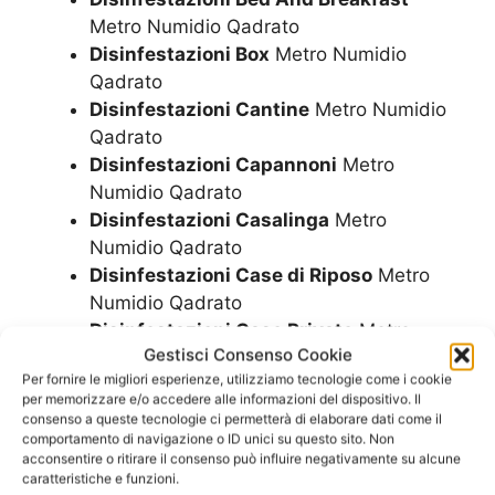
Metro Numidio Qadrato
Disinfestazioni Box
Metro Numidio
Qadrato
Disinfestazioni Cantine
Metro Numidio
Qadrato
Disinfestazioni Capannoni
Metro
Numidio Qadrato
Disinfestazioni Casalinga
Metro
Numidio Qadrato
Disinfestazioni Case di Riposo
Metro
Numidio Qadrato
Disinfestazioni Case Private
Metro
Gestisci Consenso Cookie
Numidio Qadrato
Per fornire le migliori esperienze, utilizziamo tecnologie come i cookie
Disinfestazioni Case Vacanze
Metro
per memorizzare e/o accedere alle informazioni del dispositivo. Il
Numidio Qadrato
consenso a queste tecnologie ci permetterà di elaborare dati come il
Disinfestazioni Centri Commerciali
comportamento di navigazione o ID unici su questo sito. Non
acconsentire o ritirare il consenso può influire negativamente su alcune
Metro Numidio Qadrato
caratteristiche e funzioni.