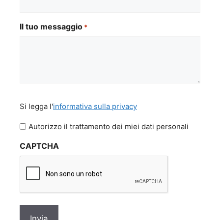
Il tuo messaggio
*
Si
Si legga l'
informativa sulla privacy
legga
l'informativa
Autorizzo il trattamento dei miei dati personali
sulla
CAPTCHA
privacy
*