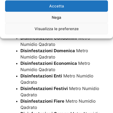
Disinfestazioni Cliniche Private
Metro
Accetta
Numidio Qadrato
Disinfestazioni come avviene
Metro
Nega
Numidio Qadrato
Disinfestazioni come si fa
Metro
Visualizza le preferenze
Numidio Qadrato
Disinfestazioni Condomini
Metro
Numidio Qadrato
Disinfestazioni Domenica
Metro
Numidio Qadrato
Disinfestazioni Economica
Metro
Numidio Qadrato
Disinfestazioni Enti
Metro Numidio
Qadrato
Disinfestazioni Festivi
Metro Numidio
Qadrato
Disinfestazioni Fiere
Metro Numidio
Qadrato