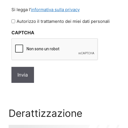
Si
Si legga l'
informativa sulla privacy
legga
l'informativa
Autorizzo il trattamento dei miei dati personali
sulla
CAPTCHA
privacy
*
Derattizzazione