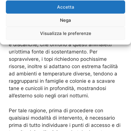
Accetta
I topi infestano anche i centri urbani, in parte
per la presenza di aziende, grandi magazzini,
Nega
supermercati e altri ambienti che ne favoriscono
la proliferazione, e in parte a causa delle aree
Visualizza le preferenze
degradate, fabbriche dismesse, canali, fossati
e discariche, che offrono a questi animaletti
un’ottima fonte di sostentamento. Per
sopravvivere, i topi richiedono pochissime
risorse, inoltre si adattano con estrema facilità
ad ambienti e temperature diverse, tendono a
raggrupparsi in famiglie e colonie e a scavare
tane e cunicoli in profondità, mostrandosi
all’esterno solo negli orari notturni.
Per tale ragione, prima di procedere con
qualsiasi modalità di intervento, è necessario
prima di tutto individuare i punti di accesso e di