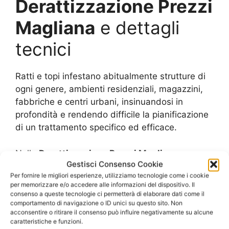
Derattizzazione Prezzi
Magliana
e dettagli
tecnici
Ratti e topi infestano abitualmente strutture di
ogni genere, ambienti residenziali, magazzini,
fabbriche e centri urbani, insinuandosi in
profondità e rendendo difficile la pianificazione
di un trattamento specifico ed efficace.
Nella
Derattizzazione Prezzi Magliana
e
Gestisci Consenso Cookie
metodi sono stabiliti da operatori esperti in una
Per fornire le migliori esperienze, utilizziamo tecnologie come i cookie
prima fase di sopralluogo, per programmare
per memorizzare e/o accedere alle informazioni del dispositivo. Il
l’attività in base alle reali esigenze e alla
consenso a queste tecnologie ci permetterà di elaborare dati come il
comportamento di navigazione o ID unici su questo sito. Non
presenza effettiva di topi all’interno e all’esterno
acconsentire o ritirare il consenso può influire negativamente su alcune
di una determinata struttura.
caratteristiche e funzioni.