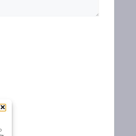
ID
nte