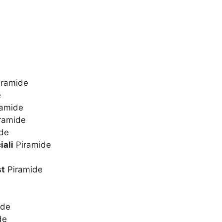
ramide
e
amide
ramide
de
iali
Piramide
st
Piramide
ide
de