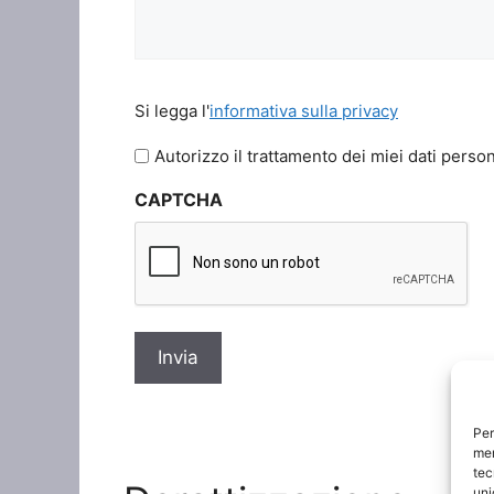
Si
Si legga l'
informativa sulla privacy
legga
l'informativa
Autorizzo il trattamento dei miei dati person
sulla
CAPTCHA
privacy
*
Per
mem
tec
uni