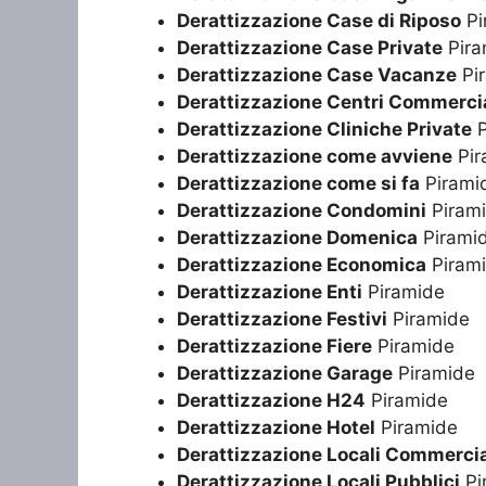
Derattizzazione Case di Riposo
Pi
Derattizzazione Case Private
Pira
Derattizzazione Case Vacanze
Pi
Derattizzazione Centri Commercia
Derattizzazione Cliniche Private
P
Derattizzazione come avviene
Pir
Derattizzazione come si fa
Pirami
Derattizzazione Condomini
Piram
Derattizzazione Domenica
Pirami
Derattizzazione Economica
Piram
Derattizzazione Enti
Piramide
Derattizzazione Festivi
Piramide
Derattizzazione Fiere
Piramide
Derattizzazione Garage
Piramide
Derattizzazione H24
Piramide
Derattizzazione Hotel
Piramide
Derattizzazione Locali Commercia
Derattizzazione Locali Pubblici
Pi