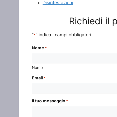
Disinfestazioni
Richiedi il
"
" indica i campi obbligatori
*
Nome
*
Nome
Email
*
Il tuo messaggio
*