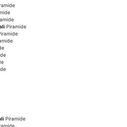
ramide
mide
ramide
li
Piramide
iramide
amide
de
ide
de
ide
li
Piramide
ramide