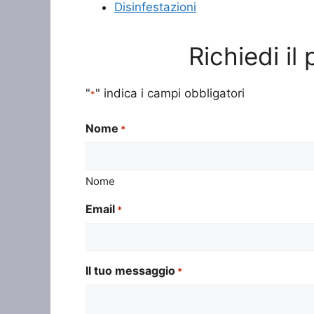
Disinfestazioni
Richiedi il
"
" indica i campi obbligatori
*
Nome
*
Nome
Email
*
Il tuo messaggio
*