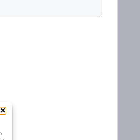
ID
nte