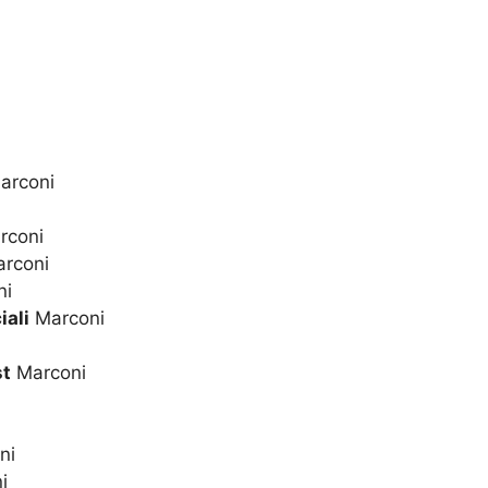
arconi
rconi
rconi
ni
iali
Marconi
st
Marconi
ni
i