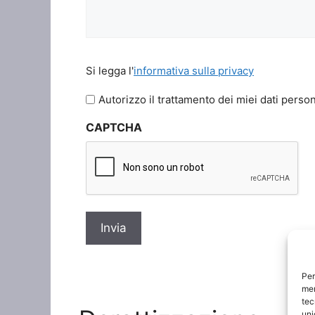
Si
Si legga l'
informativa sulla privacy
legga
l'informativa
Autorizzo il trattamento dei miei dati person
sulla
CAPTCHA
privacy
*
Per
mem
tec
uni