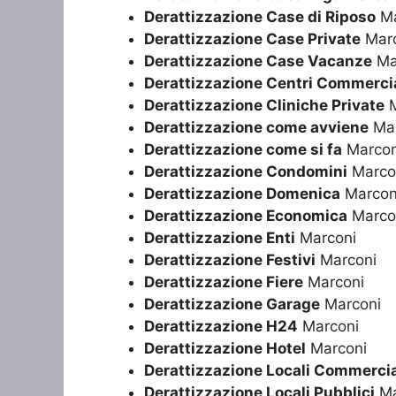
Derattizzazione Case di Riposo
Ma
Derattizzazione Case Private
Marc
Derattizzazione Case Vacanze
Ma
Derattizzazione Centri Commercia
Derattizzazione Cliniche Private
M
Derattizzazione come avviene
Mar
Derattizzazione come si fa
Marcon
Derattizzazione Condomini
Marco
Derattizzazione Domenica
Marcon
Derattizzazione Economica
Marco
Derattizzazione Enti
Marconi
Derattizzazione Festivi
Marconi
Derattizzazione Fiere
Marconi
Derattizzazione Garage
Marconi
Derattizzazione H24
Marconi
Derattizzazione Hotel
Marconi
Derattizzazione Locali Commercia
Derattizzazione Locali Pubblici
Ma