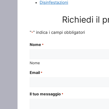
Disinfestazioni
Richiedi il 
"
" indica i campi obbligatori
*
Nome
*
Nome
Email
*
Il tuo messaggio
*