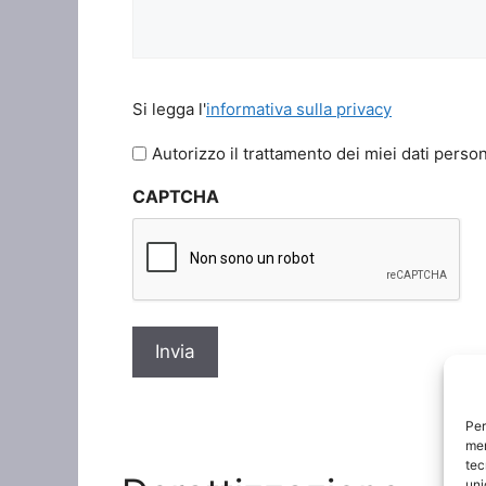
Si
Si legga l'
informativa sulla privacy
legga
l'informativa
Autorizzo il trattamento dei miei dati person
sulla
CAPTCHA
privacy
*
Per
mem
tec
uni