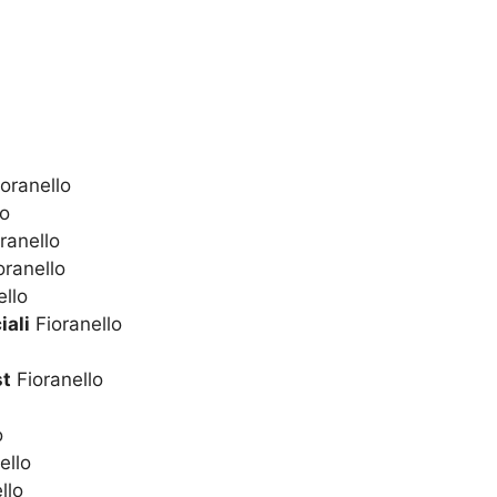
oranello
lo
ranello
oranello
ello
iali
Fioranello
st
Fioranello
o
ello
llo