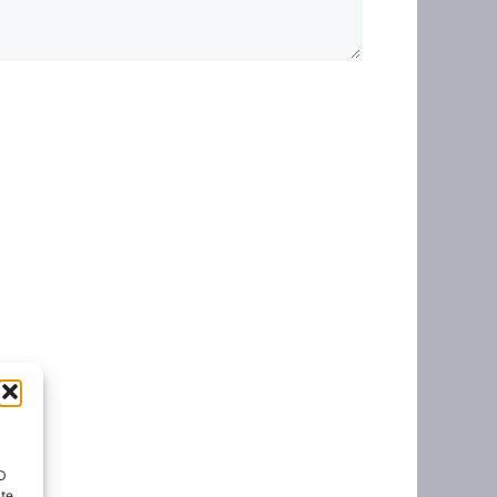
ID
nte