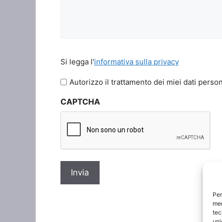
Si
Si legga l'
informativa sulla privacy
legga
l'informativa
Autorizzo il trattamento dei miei dati person
sulla
CAPTCHA
privacy
*
Per
mem
tec
uni