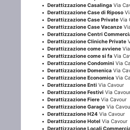
Derattizzazione Casalinga
Via Ca
Derattizzazione Case di Riposo
Vi
Derattizzazione Case Private
Via 
Derattizzazione Case Vacanze
Vi
Derattizzazione Centri Commercia
Derattizzazione Cliniche Private
V
Derattizzazione come avviene
Via
Derattizzazione come si fa
Via Ca
Derattizzazione Condomini
Via C
Derattizzazione Domenica
Via Ca
Derattizzazione Economica
Via C
Derattizzazione Enti
Via Cavour
Derattizzazione Festivi
Via Cavou
Derattizzazione Fiere
Via Cavour
Derattizzazione Garage
Via Cavou
Derattizzazione H24
Via Cavour
Derattizzazione Hotel
Via Cavour
Derattizzazione Locali Commercia