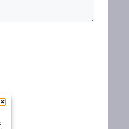
ID
nte