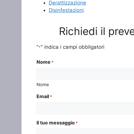
Derattizzazione
Disinfestazioni
Richiedi il pre
"
" indica i campi obbligatori
*
Nome
*
Nome
Email
*
Il tuo messaggio
*