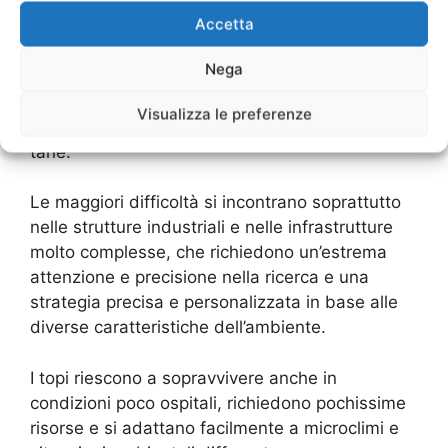
Normalmente, un intervento di derattizzazione
Accetta
consiste prima di tutto in un sopralluogo
accurato della zona da sottoporre a bonifica, e
Nega
successivamente in una serie di operazioni
mirate dapprima alla localizzazione dei topi e ad
Visualizza le preferenze
individuare sia i loro punti di transito che le
tane.
Le maggiori difficoltà si incontrano soprattutto
nelle strutture industriali e nelle infrastrutture
molto complesse, che richiedono un’estrema
attenzione e precisione nella ricerca e una
strategia precisa e personalizzata in base alle
diverse caratteristiche dell’ambiente.
I topi riescono a sopravvivere anche in
condizioni poco ospitali, richiedono pochissime
risorse e si adattano facilmente a microclimi e