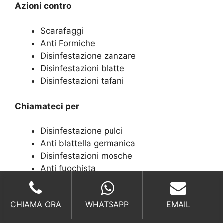
Azioni contro
Scarafaggi
Anti Formiche
Disinfestazione zanzare
Disinfestazioni blatte
Disinfestazioni tafani
Chiamateci per
Disinfestazione pulci
Anti blattella germanica
Disinfestazioni mosche
Anti fuochista
Allontanamento volatili
CHIAMA ORA
WHATSAPP
EMAIL
Stop ai parassiti