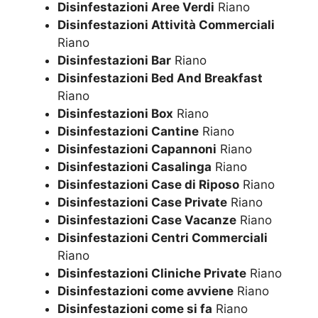
Disinfestazioni Aree Verdi
Riano
Disinfestazioni Attività Commerciali
Riano
Disinfestazioni Bar
Riano
Disinfestazioni Bed And Breakfast
Riano
Disinfestazioni Box
Riano
Disinfestazioni Cantine
Riano
Disinfestazioni Capannoni
Riano
Disinfestazioni Casalinga
Riano
Disinfestazioni Case di Riposo
Riano
Disinfestazioni Case Private
Riano
Disinfestazioni Case Vacanze
Riano
Disinfestazioni Centri Commerciali
Riano
Disinfestazioni Cliniche Private
Riano
Disinfestazioni come avviene
Riano
Disinfestazioni come si fa
Riano