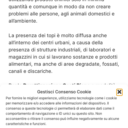
quantità e comunque in modo da non creare
problemi alle persone, agli animali domestici e
all’ambiente.
La presenza dei topi è molto diffusa anche
all’interno dei centri urbani, a causa della
presenza di strutture industriali, di laboratori e
magazzini in cui si lavorano sostanze e prodotti
alimentari, ma anche di aree degradate, fossati,
canali e discariche.
Per la
Derattizzazione Costi Riano
e modalità
Gestisci Consenso Cookie
di intervento possono variare in relazione al tipo
Per fornire le migliori esperienze, utilizziamo tecnologie come i cookie
di struttura nella quale è necessario intervenire,
per memorizzare e/o accedere alle informazioni del dispositivo. Il
all’entità dell’infestazione, al numero degli
consenso a queste tecnologie ci permetterà di elaborare dati come il
interventi e così via.
comportamento di navigazione o ID unici su questo sito. Non
acconsentire o ritirare il consenso può influire negativamente su alcune
caratteristiche e funzioni.