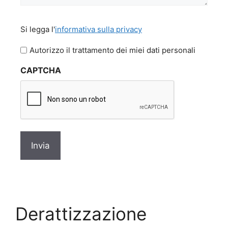
Si
Si legga l'
informativa sulla privacy
legga
l'informativa
Autorizzo il trattamento dei miei dati personali
sulla
CAPTCHA
privacy
*
Derattizzazione