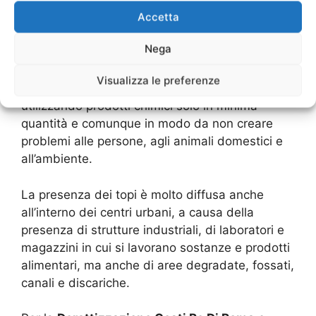
Accetta
La derattizzazione consiste in una serie di
Nega
operazioni il cui fine è quello di liberare un
ambiente dalla presenza di topi e ratti in
Visualizza le preferenze
maniera rapida, sicura e poco invasiva,
utilizzando prodotti chimici solo in minima
quantità e comunque in modo da non creare
problemi alle persone, agli animali domestici e
all’ambiente.
La presenza dei topi è molto diffusa anche
all’interno dei centri urbani, a causa della
presenza di strutture industriali, di laboratori e
magazzini in cui si lavorano sostanze e prodotti
alimentari, ma anche di aree degradate, fossati,
canali e discariche.