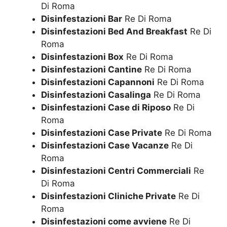
Di Roma
Disinfestazioni Bar
Re Di Roma
Disinfestazioni Bed And Breakfast
Re Di
Roma
Disinfestazioni Box
Re Di Roma
Disinfestazioni Cantine
Re Di Roma
Disinfestazioni Capannoni
Re Di Roma
Disinfestazioni Casalinga
Re Di Roma
Disinfestazioni Case di Riposo
Re Di
Roma
Disinfestazioni Case Private
Re Di Roma
Disinfestazioni Case Vacanze
Re Di
Roma
Disinfestazioni Centri Commerciali
Re
Di Roma
Disinfestazioni Cliniche Private
Re Di
Roma
Disinfestazioni come avviene
Re Di