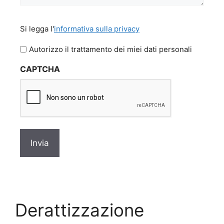
Si
Si legga l'
informativa sulla privacy
legga
l'informativa
Autorizzo il trattamento dei miei dati personali
sulla
CAPTCHA
privacy
*
Derattizzazione