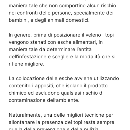
maniera tale che non comportino alcun rischio
nei confronti delle persone, specialmente dei
bambini, e degli animali domestici.
In genere, prima di posizionare il veleno i topi
vengono stanati con esche alimentari, in
maniera tale da determinare l’entità
dell’infestazione e scegliere la modalità che si
ritiene migliore.
La collocazione delle esche avviene utilizzando
contenitori appositi, che isolano il prodotto
chimico ed escludono qualsiasi rischio di
contaminazione dell’ambiente.
Naturalmente, una delle migliori tecniche per
allontanare la presenza dei topi resta sempre
quella della prevenzione e della pulizia.