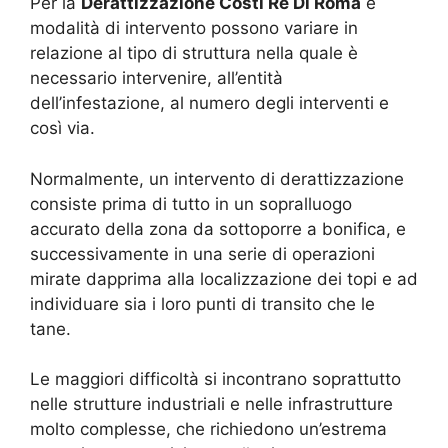
Per la
Derattizzazione Costi Re Di Roma
e
modalità di intervento possono variare in
relazione al tipo di struttura nella quale è
necessario intervenire, all’entità
dell’infestazione, al numero degli interventi e
così via.
Normalmente, un intervento di derattizzazione
consiste prima di tutto in un sopralluogo
accurato della zona da sottoporre a bonifica, e
successivamente in una serie di operazioni
mirate dapprima alla localizzazione dei topi e ad
individuare sia i loro punti di transito che le
tane.
Le maggiori difficoltà si incontrano soprattutto
nelle strutture industriali e nelle infrastrutture
molto complesse, che richiedono un’estrema