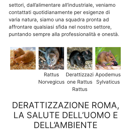
settori, dall’alimentare all’industriale, veniamo
contattati quotidianamente per esigenze di
varia natura, siamo una squadra pronta ad
affrontare qualsiasi sfida nel nostro settore,
puntando sempre alla professionalità e onestà.
Rattus
Derattizzazi
Apodemus
Norvegicus
one Rattus
Sylvaticus
Rattus
DERATTIZZAZIONE ROMA,
LA SALUTE DELL’UOMO E
DELL’AMBIENTE