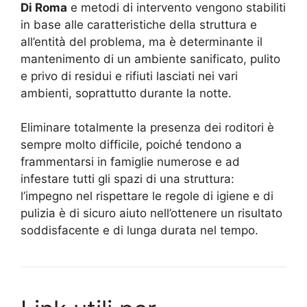
Di Roma
e metodi di intervento vengono stabiliti
in base alle caratteristiche della struttura e
all’entità del problema, ma è determinante il
mantenimento di un ambiente sanificato, pulito
e privo di residui e rifiuti lasciati nei vari
ambienti, soprattutto durante la notte.
Eliminare totalmente la presenza dei roditori è
sempre molto difficile, poiché tendono a
frammentarsi in famiglie numerose e ad
infestare tutti gli spazi di una struttura:
l’impegno nel rispettare le regole di igiene e di
pulizia è di sicuro aiuto nell’ottenere un risultato
soddisfacente e di lunga durata nel tempo.