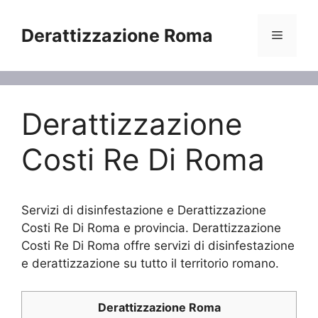
Vai
al
Derattizzazione Roma
Menu
contenuto
Derattizzazione
Costi Re Di Roma
Servizi di disinfestazione e Derattizzazione
Costi Re Di Roma e provincia. Derattizzazione
Costi Re Di Roma offre servizi di disinfestazione
e derattizzazione su tutto il territorio romano.
Derattizzazione Roma