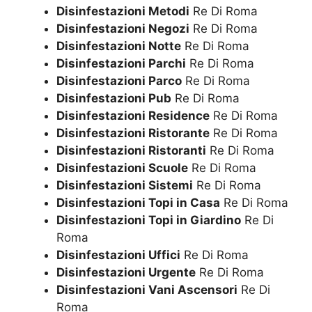
Disinfestazioni Metodi
Re Di Roma
Disinfestazioni Negozi
Re Di Roma
Disinfestazioni Notte
Re Di Roma
Disinfestazioni Parchi
Re Di Roma
Disinfestazioni Parco
Re Di Roma
Disinfestazioni Pub
Re Di Roma
Disinfestazioni Residence
Re Di Roma
Disinfestazioni Ristorante
Re Di Roma
Disinfestazioni Ristoranti
Re Di Roma
Disinfestazioni Scuole
Re Di Roma
Disinfestazioni Sistemi
Re Di Roma
Disinfestazioni Topi in Casa
Re Di Roma
Disinfestazioni Topi in Giardino
Re Di
Roma
Disinfestazioni Uffici
Re Di Roma
Disinfestazioni Urgente
Re Di Roma
Disinfestazioni Vani Ascensori
Re Di
Roma