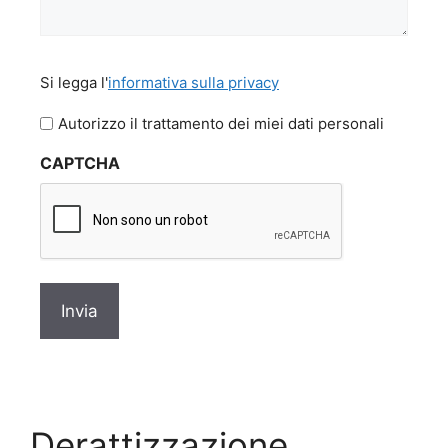
Si
Si legga l'
informativa sulla privacy
legga
l'informativa
Autorizzo il trattamento dei miei dati personali
sulla
CAPTCHA
privacy
*
Derattizzazione