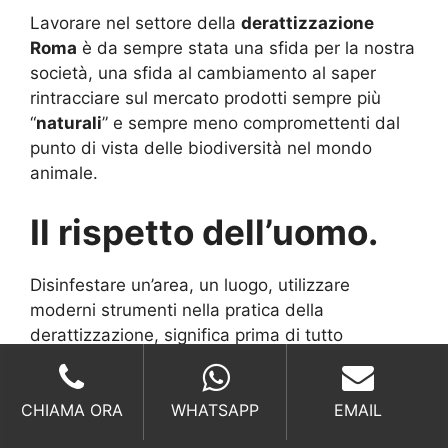
Lavorare nel settore della
derattizzazione
Roma
è da sempre stata una sfida per la nostra
società, una sfida al cambiamento al saper
rintracciare sul mercato prodotti sempre più
“
naturali
” e sempre meno compromettenti dal
punto di vista delle biodiversità nel mondo
animale.
Il rispetto dell’uomo.
Disinfestare un’area, un luogo, utilizzare
moderni strumenti nella pratica della
derattizzazione, significa prima di tutto
rispettare l’uomo
, non dare la possibilità che
agenti esterni si espongano in modo negativo
CHIAMA ORA
WHATSAPP
EMAIL
contro persone o altri animali, questo è il nostro
primo obiettivo. C’è da aggiungere che lo