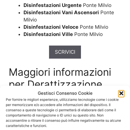
Disinfestazioni Urgente
Ponte Milvio
Disinfestazioni Vani Ascensori
Ponte
Milvio
Disinfestazioni Veloce
Ponte Milvio
Disinfestazioni Ville
Ponte Milvio
SCRIVICI
Maggiori informazioni
per Derattizzazione
Costi Ponte Milvio
Gestisci Consenso Cookie
Per fornire le migliori esperienze, utilizziamo tecnologie come i cookie
per memorizzare e/o accedere alle informazioni del dispositivo. Il
consenso a queste tecnologie ci permetterà di elaborare dati come il
Servizio di
comportamento di navigazione o ID unici su questo sito. Non
acconsentire o ritirare il consenso può influire negativamente su alcune
Derattizzazione Costi
caratteristiche e funzioni.