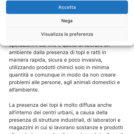
Ponte Milvio
e
Accetta
modalità di intervento
Nega
Visualizza le preferenze
La derattizzazione consiste in una serie di
operazioni il cui fine è quello di liberare un
ambiente dalla presenza di topi e ratti in
maniera rapida, sicura e poco invasiva,
utilizzando prodotti chimici solo in minima
quantità e comunque in modo da non creare
problemi alle persone, agli animali domestici e
all’ambiente.
La presenza dei topi è molto diffusa anche
all’interno dei centri urbani, a causa della
presenza di strutture industriali, di laboratori e
magazzini in cui si lavorano sostanze e prodotti