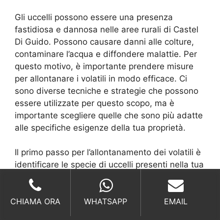
Gli uccelli possono essere una presenza
fastidiosa e dannosa nelle aree rurali di Castel
Di Guido. Possono causare danni alle colture,
contaminare l’acqua e diffondere malattie. Per
questo motivo, è importante prendere misure
per allontanare i volatili in modo efficace. Ci
sono diverse tecniche e strategie che possono
essere utilizzate per questo scopo, ma è
importante scegliere quelle che sono più adatte
alle specifiche esigenze della tua proprietà.
Il primo passo per l’allontanamento dei volatili è
identificare le specie di uccelli presenti nella tua
area. Questo ti aiuterà a scegliere le giuste
tecniche e attrezzature per affrontare il
CHIAMA ORA
WHATSAPP
EMAIL
problema. Inoltre, è importante considerare il
costo dell’allontanamento dei volatili. Ci sono