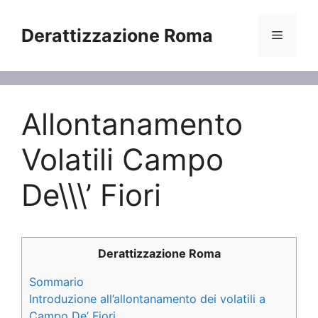
Vai
al
Derattizzazione Roma
Menu
contenuto
Allontanamento
Volatili Campo
De\\\’ Fiori
Derattizzazione Roma
Sommario
Introduzione all’allontanamento dei volatili a
Campo De’ Fiori