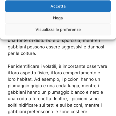
conoscenza approfondita delle specie presenti
Accetta
nella zona. Alcune delle specie più comuni a
Campo De’ Fiori includono piccioni, gabbiani,
Nega
rondini e corvi. Ogni specie ha un
comportamento diverso e può causare problemi
Visualizza le preferenze
diversi. Ad esempio, i piccioni possono essere
una fonte di disturbo e di sporcizia, mentre i
gabbiani possono essere aggressivi e dannosi
per le colture.
Per identificare i volatili, è importante osservare
il loro aspetto fisico, il loro comportamento e il
loro habitat. Ad esempio, i piccioni hanno un
piumaggio grigio e una coda lunga, mentre i
gabbiani hanno un piumaggio bianco e nero e
una coda a forchetta. Inoltre, i piccioni sono
soliti nidificare sui tetti e sui balconi, mentre i
gabbiani preferiscono le zone costiere.