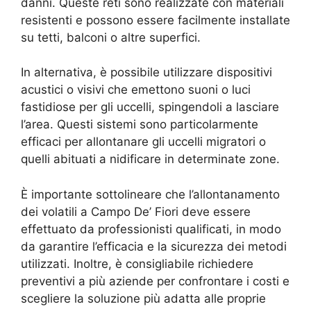
danni. Queste reti sono realizzate con materiali
resistenti e possono essere facilmente installate
su tetti, balconi o altre superfici.
In alternativa, è possibile utilizzare dispositivi
acustici o visivi che emettono suoni o luci
fastidiose per gli uccelli, spingendoli a lasciare
l’area. Questi sistemi sono particolarmente
efficaci per allontanare gli uccelli migratori o
quelli abituati a nidificare in determinate zone.
È importante sottolineare che l’allontanamento
dei volatili a Campo De’ Fiori deve essere
effettuato da professionisti qualificati, in modo
da garantire l’efficacia e la sicurezza dei metodi
utilizzati. Inoltre, è consigliabile richiedere
preventivi a più aziende per confrontare i costi e
scegliere la soluzione più adatta alle proprie