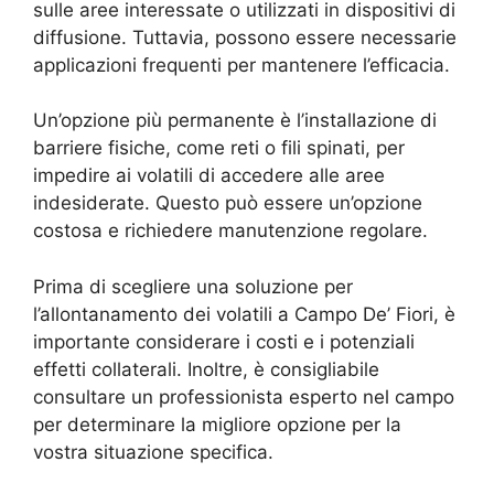
sulle aree interessate o utilizzati in dispositivi di
diffusione. Tuttavia, possono essere necessarie
applicazioni frequenti per mantenere l’efficacia.
Un’opzione più permanente è l’installazione di
barriere fisiche, come reti o fili spinati, per
impedire ai volatili di accedere alle aree
indesiderate. Questo può essere un’opzione
costosa e richiedere manutenzione regolare.
Prima di scegliere una soluzione per
l’allontanamento dei volatili a Campo De’ Fiori, è
importante considerare i costi e i potenziali
effetti collaterali. Inoltre, è consigliabile
consultare un professionista esperto nel campo
per determinare la migliore opzione per la
vostra situazione specifica.