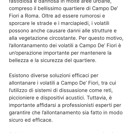
fastidiosa e dannosa in molte aree urbane,
compreso il bellissimo quartiere di Campo De’
Fiori a Roma. Oltre ad essere rumorosi e
sporcare le strade e i marciapiedi, i volatili
possono anche causare danni alle strutture e
alla vegetazione circostante. Per questo motivo,
l’allontanamento dei volatili a Campo De’ Fiori è
un’operazione importante per mantenere la
bellezza e la sicurezza del quartiere.
Esistono diverse soluzioni efficaci per
allontanare i volatili a Campo De’ Fiori, tra cui
l’utilizzo di sistemi di dissuasione come reti,
piccioniere e dispositivi acustici. Tuttavia, è
importante affidarsi a professionisti esperti per
garantire che l’allontanamento sia fatto in modo
sicuro ed efficace.