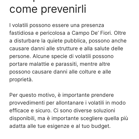
come prevenirli
I volatili possono essere una presenza
fastidiosa e pericolosa a Campo De’ Fiori. Oltre
a disturbare la quiete pubblica, possono anche
causare danni alle strutture e alla salute delle
persone. Alcune specie di volatili possono
portare malattie e parassiti, mentre altre
possono causare danni alle colture e alle
proprietà.
Per questo motivo, è importante prendere
provvedimenti per allontanare i volatili in modo
efficace e sicuro. Ci sono diverse soluzioni
disponibili, ma è importante scegliere quella più
adatta alle tue esigenze e al tuo budget.