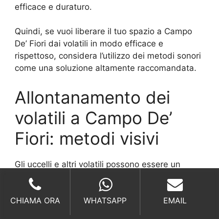
efficace e duraturo.
Quindi, se vuoi liberare il tuo spazio a Campo
De’ Fiori dai volatili in modo efficace e
rispettoso, considera l’utilizzo dei metodi sonori
come una soluzione altamente raccomandata.
Allontanamento dei
volatili a Campo De’
Fiori: metodi visivi
Gli uccelli e altri volatili possono essere un
fastidio quando si trovano nei pressi di un’area
urbana come Campo De’ Fiori. Non solo
CHIAMA ORA
WHATSAPP
EMAIL
possono causare danni alle strutture e agli
edifici, ma anche disturbare la vita quotidiana