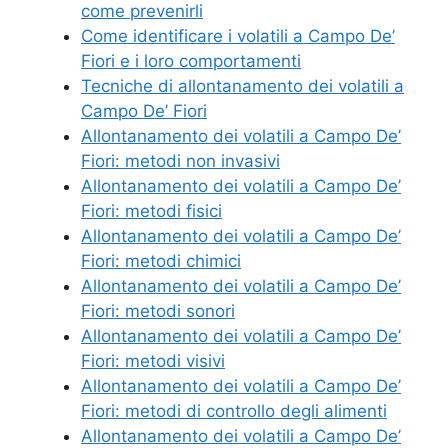
come prevenirli
Come identificare i volatili a Campo De’
Fiori e i loro comportamenti
Tecniche di allontanamento dei volatili a
Campo De’ Fiori
Allontanamento dei volatili a Campo De’
Fiori: metodi non invasivi
Allontanamento dei volatili a Campo De’
Fiori: metodi fisici
Allontanamento dei volatili a Campo De’
Fiori: metodi chimici
Allontanamento dei volatili a Campo De’
Fiori: metodi sonori
Allontanamento dei volatili a Campo De’
Fiori: metodi visivi
Allontanamento dei volatili a Campo De’
Fiori: metodi di controllo degli alimenti
Allontanamento dei volatili a Campo De’