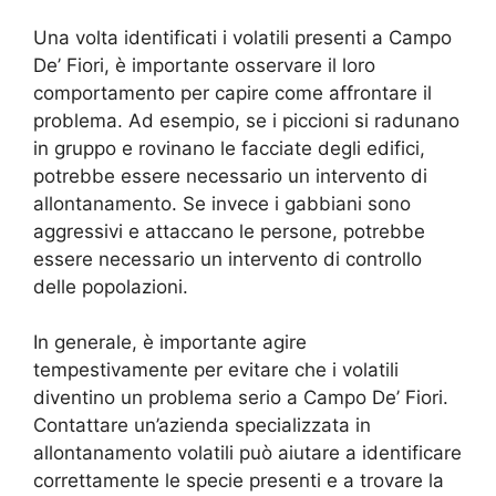
Una volta identificati i volatili presenti a Campo
De’ Fiori, è importante osservare il loro
comportamento per capire come affrontare il
problema. Ad esempio, se i piccioni si radunano
in gruppo e rovinano le facciate degli edifici,
potrebbe essere necessario un intervento di
allontanamento. Se invece i gabbiani sono
aggressivi e attaccano le persone, potrebbe
essere necessario un intervento di controllo
delle popolazioni.
In generale, è importante agire
tempestivamente per evitare che i volatili
diventino un problema serio a Campo De’ Fiori.
Contattare un’azienda specializzata in
allontanamento volatili può aiutare a identificare
correttamente le specie presenti e a trovare la