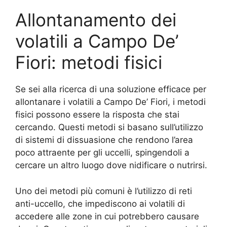
Allontanamento dei
volatili a Campo De’
Fiori: metodi fisici
Se sei alla ricerca di una soluzione efficace per
allontanare i volatili a Campo De’ Fiori, i metodi
fisici possono essere la risposta che stai
cercando. Questi metodi si basano sull’utilizzo
di sistemi di dissuasione che rendono l’area
poco attraente per gli uccelli, spingendoli a
cercare un altro luogo dove nidificare o nutrirsi.
Uno dei metodi più comuni è l’utilizzo di reti
anti-uccello, che impediscono ai volatili di
accedere alle zone in cui potrebbero causare