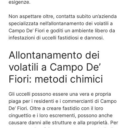
esigenze.
Non aspettare oltre, contatta subito un’azienda
specializzata nell’allontanamento dei volatili a
Campo De’ Fiori e goditi un ambiente libero da
infestazioni di uccelli fastidiosi e dannosi.
Allontanamento dei
volatili a Campo De’
Fiori: metodi chimici
Gli uccelli possono essere una vera e propria
piaga per i residenti e i commercianti di Campo
De’ Fiori. Oltre a creare fastidio con il loro
cinguettio e i loro escrementi, possono anche
causare danni alle strutture e alla proprietà. Per