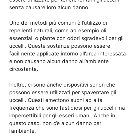
senza causare loro alcun danno.
Uno dei metodi più comuni è l’utilizzo di
repellenti naturali, come ad esempio oli
essenziali o piante con odori sgradevoli per gli
uccelli. Queste sostanze possono essere
facilmente applicate intorno all’area interessata
e non causano alcun danno all’ambiente
circostante.
Inoltre, ci sono anche dispositivi sonori che
possono essere utilizzati per spaventare gli
uccelli. Questi emettono suoni ad alta
frequenza che sono fastidiosi per gli uccelli ma
impercettibili per gli esseri umani. Anche in
questo caso, non c’è alcun danno per
l’ambiente.