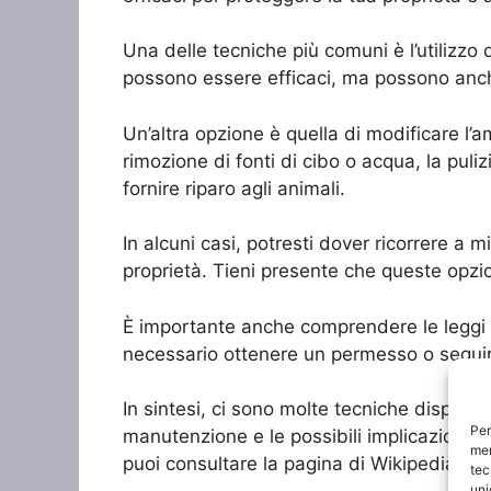
Una delle tecniche più comuni è l’utilizzo 
possono essere efficaci, ma possono anch
Un’altra opzione è quella di modificare l’a
rimozione di fonti di cibo o acqua, la puli
fornire riparo agli animali.
In alcuni casi, potresti dover ricorrere a m
proprietà. Tieni presente che queste opzio
È importante anche comprendere le leggi lo
necessario ottenere un permesso o seguire
In sintesi, ci sono molte tecniche disponibi
Per
manutenzione e le possibili implicazioni le
mem
puoi consultare la pagina di Wikipedia sull
tec
uni