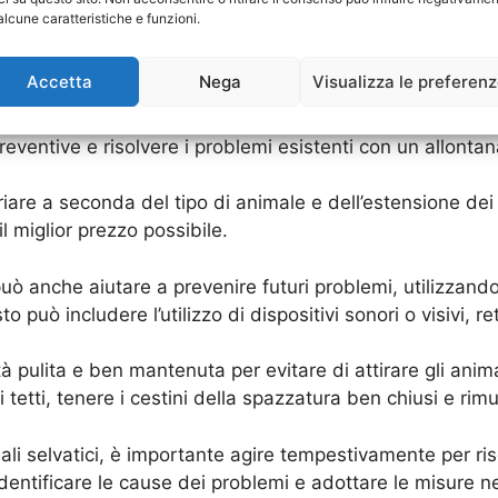
alcune caratteristiche e funzioni.
me Prevenire e Risolvere i Problemi
Accetta
Nega
Visualizza le preferen
o causare danni alla tua proprietà, come danneggiare tetti, 
parare e possono anche rappresentare un rischio per la s
ventive e risolvere i problemi esistenti con un allontan
ariare a seconda del tipo di animale e dell’estensione dei
l miglior prezzo possibile.
uò anche aiutare a prevenire futuri problemi, utilizzando
può includere l’utilizzo di dispositivi sonori o visivi, reti
à pulita e ben mantenuta per evitare di attirare gli animal
i tetti, tenere i cestini della spazzatura ben chiusi e rim
mali selvatici, è importante agire tempestivamente per ri
 identificare le cause dei problemi e adottare le misure n