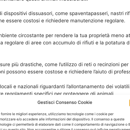
di dispositivi dissuasori, come spaventapasseri, nastri rif
e essere costosi e richiedere manutenzione regolare.
mbiente circostante per rendere la tua proprietà meno attr
zia regolare di aree con accumulo di rifiuti e la potatura 
isure più drastiche, come l’utilizzo di reti o recinzioni pe
ni possono essere costose e richiedere l’aiuto di profess
cali e nazionali riguardanti l’allontanamento dei volatil
 regolamenti specifici per proteggere gli animali.
Gestisci Consenso Cookie
li per allontanare i volatili dalla tua proprietà. Tuttavia,
 fornire le migliori esperienze, utilizziamo tecnologie come i cookie per
gali prima di scegliere la soluzione migliore per te. Per 
orizzare e/o accedere alle informazioni del dispositivo. Il consenso a queste
’allontanamento dei volatili.
nologie ci permetterà di elaborare dati come il comportamento di navigazione o 
ci su questo sito. Non acconsentire o ritirare il consenso può influire negativame