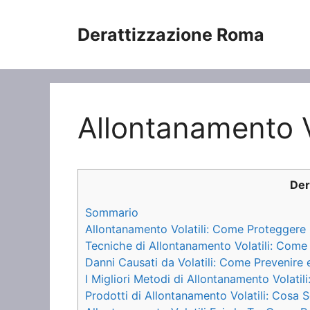
Vai
al
Derattizzazione Roma
contenuto
Allontanamento Vo
Der
Sommario
Allontanamento Volatili: Come Proteggere la
Tecniche di Allontanamento Volatili: Come 
Danni Causati da Volatili: Come Prevenire 
I Migliori Metodi di Allontanamento Volatil
Prodotti di Allontanamento Volatili: Cos