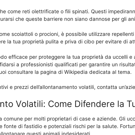
che come reti olettrificate o fili spinati. Questi impedirann
curarsi che queste barriere non siano dannose per gli ani
ome scoiattoli o procioni, è possibile utilizzare repellent
 la tua proprietà pulita e priva di cibo per evitare di att
odo efficace per proteggere la tua proprietà da uccelli e al
darsi a professionisti qualificati per garantire un risult
puoi consultare la pagina di Wikipedia dedicata al tema.
tivi e prezzi dell’allontanamento volatili, contatta un’az
to Volatili: Come Difendere la T
 comune per molti proprietari di case e aziende. Gli uccel
e fonte di fastidio e potenziali rischi per la salute. For
allontanare questi animali indesiderati.