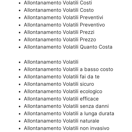
Allontanamento Volatili Costi
Allontanamento Volatili Costo
Allontanamento Volatili Preventivi
Allontanamento Volatili Preventivo
Allontanamento Volatili Prezzi
Allontanamento Volatili Prezzo
Allontanamento Volatili Quanto Costa
Allontanamento Volatili
Allontanamento Volatili a basso costo
Allontanamento Volatili fai da te
Allontanamento Volatili sicuro
Allontanamento Volatili ecologico
Allontanamento Volatili efficace
Allontanamento Volatili senza danni
Allontanamento Volatili a lunga durata
Allontanamento Volatili naturale
Allontanamento Volatili non invasivo