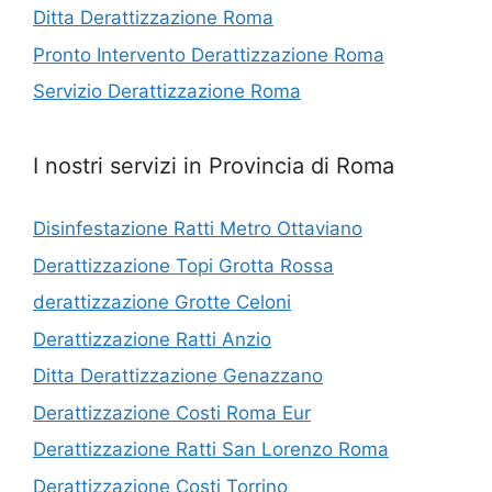
Ditta Derattizzazione Roma
Pronto Intervento Derattizzazione Roma
Servizio Derattizzazione Roma
I nostri servizi in Provincia di Roma
Disinfestazione Ratti Metro Ottaviano
Derattizzazione Topi Grotta Rossa
derattizzazione Grotte Celoni
Derattizzazione Ratti Anzio
Ditta Derattizzazione Genazzano
Derattizzazione Costi Roma Eur
Derattizzazione Ratti San Lorenzo Roma
Derattizzazione Costi Torrino