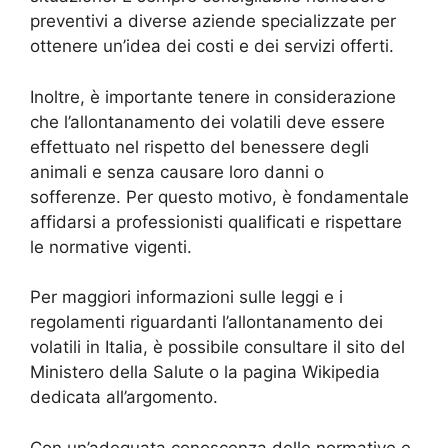
preventivi a diverse aziende specializzate per
ottenere un’idea dei costi e dei servizi offerti.
Inoltre, è importante tenere in considerazione
che l’allontanamento dei volatili deve essere
effettuato nel rispetto del benessere degli
animali e senza causare loro danni o
sofferenze. Per questo motivo, è fondamentale
affidarsi a professionisti qualificati e rispettare
le normative vigenti.
Per maggiori informazioni sulle leggi e i
regolamenti riguardanti l’allontanamento dei
volatili in Italia, è possibile consultare il sito del
Ministero della Salute o la pagina Wikipedia
dedicata all’argomento.
Con un’adeguata conoscenza delle normative e