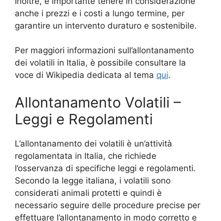
Inoltre, è importante tenere in considerazione
anche i prezzi e i costi a lungo termine, per
garantire un intervento duraturo e sostenibile.
Per maggiori informazioni sull’allontanamento
dei volatili in Italia, è possibile consultare la
voce di Wikipedia dedicata al tema
qui
.
Allontanamento Volatili –
Leggi e Regolamenti
L’allontanamento dei volatili è un’attività
regolamentata in Italia, che richiede
l’osservanza di specifiche leggi e regolamenti.
Secondo la legge italiana, i volatili sono
considerati animali protetti e quindi è
necessario seguire delle procedure precise per
effettuare l’allontanamento in modo corretto e