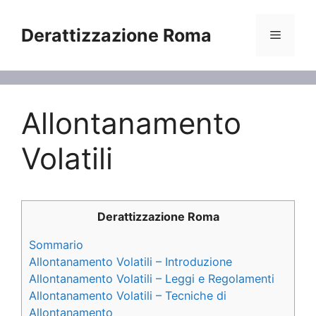
Vai
al
Derattizzazione Roma
Menu
contenuto
Allontanamento
Volatili
Derattizzazione Roma
Sommario
Allontanamento Volatili – Introduzione
Allontanamento Volatili – Leggi e Regolamenti
Allontanamento Volatili – Tecniche di
Allontanamento