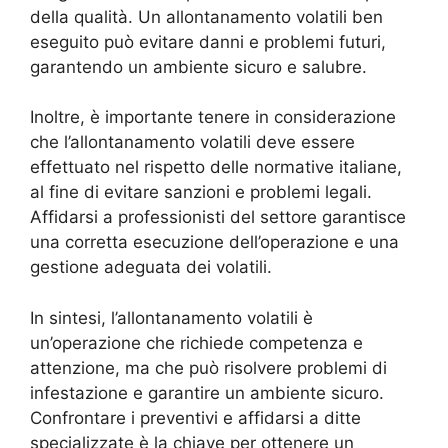
della qualità. Un allontanamento volatili ben
eseguito può evitare danni e problemi futuri,
garantendo un ambiente sicuro e salubre.
Inoltre, è importante tenere in considerazione
che l’allontanamento volatili deve essere
effettuato nel rispetto delle normative italiane,
al fine di evitare sanzioni e problemi legali.
Affidarsi a professionisti del settore garantisce
una corretta esecuzione dell’operazione e una
gestione adeguata dei volatili.
In sintesi, l’allontanamento volatili è
un’operazione che richiede competenza e
attenzione, ma che può risolvere problemi di
infestazione e garantire un ambiente sicuro.
Confrontare i preventivi e affidarsi a ditte
specializzate è la chiave per ottenere un