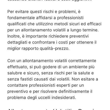
Per evitare questi rischi e problemi, è
fondamentale affidarsi a professionisti
qualificati che utilizzino metodi sicuri ed efficaci
per un allontanamento volatili a lungo termine.
Inoltre, è importante richiedere preventivi
dettagliati e confrontare i costi per ottenere il
miglior rapporto qualità-prezzo.
Con un allontanamento volatili correttamente
effettuato, si può godere di un ambiente più
salubre e sicuro, senza rischi per la salute e
senza fastidi causati dai volatili. Non esitare a
contattare professionisti esperti per un
preventivo e per risolvere definitivamente il
problema degli uccelli indesiderati.