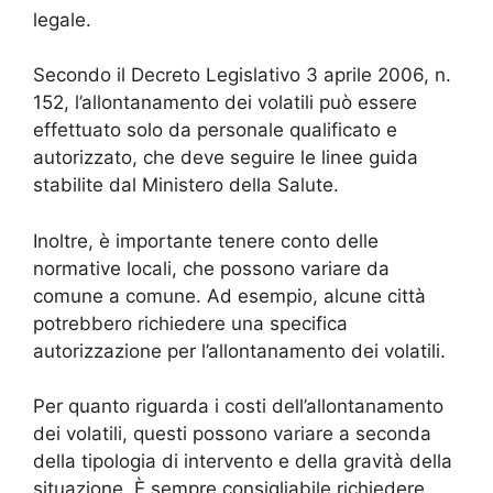
legale.
Secondo il Decreto Legislativo 3 aprile 2006, n.
152, l’allontanamento dei volatili può essere
effettuato solo da personale qualificato e
autorizzato, che deve seguire le linee guida
stabilite dal Ministero della Salute.
Inoltre, è importante tenere conto delle
normative locali, che possono variare da
comune a comune. Ad esempio, alcune città
potrebbero richiedere una specifica
autorizzazione per l’allontanamento dei volatili.
Per quanto riguarda i costi dell’allontanamento
dei volatili, questi possono variare a seconda
della tipologia di intervento e della gravità della
situazione. È sempre consigliabile richiedere