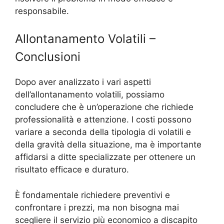
responsabile.
Allontanamento Volatili –
Conclusioni
Dopo aver analizzato i vari aspetti
dell’allontanamento volatili, possiamo
concludere che è un’operazione che richiede
professionalità e attenzione. I costi possono
variare a seconda della tipologia di volatili e
della gravità della situazione, ma è importante
affidarsi a ditte specializzate per ottenere un
risultato efficace e duraturo.
È fondamentale richiedere preventivi e
confrontare i prezzi, ma non bisogna mai
scegliere il servizio più economico a discapito