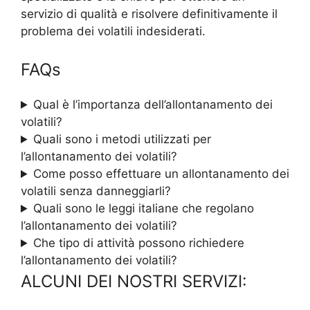
servizio di qualità e risolvere definitivamente il
problema dei volatili indesiderati.
FAQs
Qual è l’importanza dell’allontanamento dei
volatili?
Quali sono i metodi utilizzati per
l’allontanamento dei volatili?
Come posso effettuare un allontanamento dei
volatili senza danneggiarli?
Quali sono le leggi italiane che regolano
l’allontanamento dei volatili?
Che tipo di attività possono richiedere
l’allontanamento dei volatili?
ALCUNI DEI NOSTRI SERVIZI: