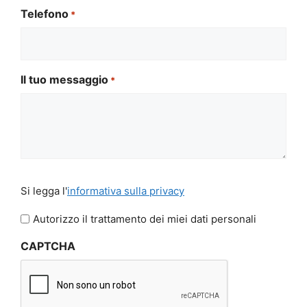
Telefono
*
Il tuo messaggio
*
Si
Si legga l'
informativa sulla privacy
legga
l'informativa
Autorizzo il trattamento dei miei dati personali
sulla
CAPTCHA
privacy
*