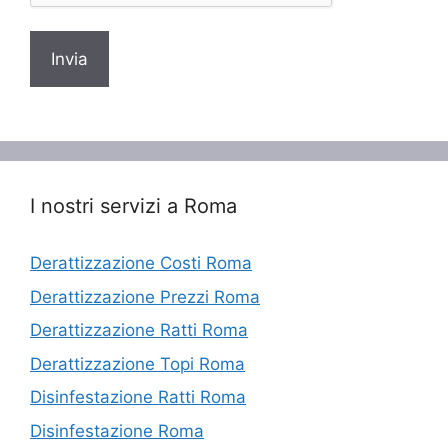
I nostri servizi a Roma
Derattizzazione Costi Roma
Derattizzazione Prezzi Roma
Derattizzazione Ratti Roma
Derattizzazione Topi Roma
Disinfestazione Ratti Roma
Disinfestazione Roma