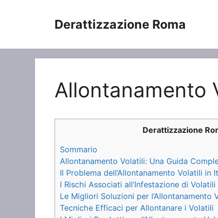
Vai
al
Derattizzazione Roma
contenuto
Allontanamento Vo
Derattizzazione R
Sommario
Allontanamento Volatili: Una Guida Compl
Il Problema dell’Allontanamento Volatili in It
I Rischi Associati all’Infestazione di Volatili
Le Migliori Soluzioni per l’Allontanamento Vo
Tecniche Efficaci per Allontanare i Volatili