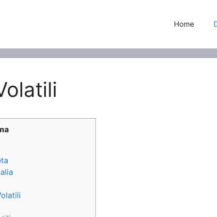
Home
latili
oma
eta
alia
latili