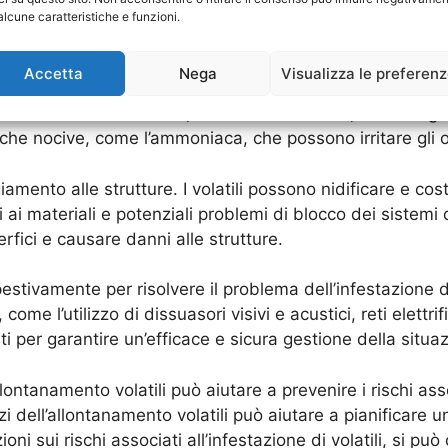
 una presenza fastidiosa e dannosa per molte aree, sia resi
alcune caratteristiche e funzioni.
ausare, questi animali possono rappresentare un serio ri
Accetta
Nega
Visualizza le preferen
 di malattie attraverso le feci e le piume dei volatili. 
re infezioni e malattie, come la salmonella, la meningite e
he nocive, come l’ammoniaca, che possono irritare gli occ
amento alle strutture. I volatili possono nidificare e costr
ai materiali e potenziali problemi di blocco dei sistemi di
fici e causare danni alle strutture.
stivamente per risolvere il problema dell’infestazione di
 come l’utilizzo di dissuasori visivi e acustici, reti elettri
ti per garantire un’efficace e sicura gestione della situa
ontanamento volatili può aiutare a prevenire i rischi asso
zi dell’allontanamento volatili può aiutare a pianificare 
ioni sui rischi associati all’infestazione di volatili, si p