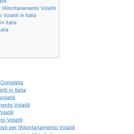
tili
 l’Allontanamento Volatili
olatili in Italia
n Italia
alia
a Completa
li in Italia
Volatili
mento Volatili
latili
to Volatili
sti per l’Allontanamento Volatili