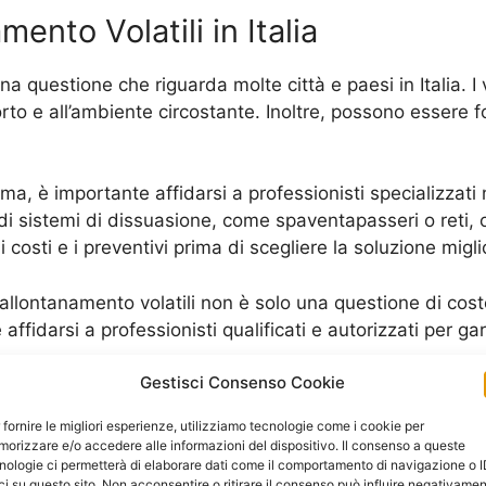
mento Volatili in Italia
una questione che riguarda molte città e paesi in Italia. I
orto e all’ambiente circostante. Inoltre, possono essere f
, è importante affidarsi a professionisti specializzati n
 di sistemi di dissuasione, come spaventapasseri o reti, o l
costi e i preventivi prima di scegliere la soluzione migli
allontanamento volatili non è solo una questione di cos
ffidarsi a professionisti qualificati e autorizzati per ga
Gestisci Consenso Cookie
to volatili in Italia, è possibile consultare la pagina di
 fornire le migliori esperienze, utilizziamo tecnologie come i cookie per
ne di Volatili
orizzare e/o accedere alle informazioni del dispositivo. Il consenso a queste
nologie ci permetterà di elaborare dati come il comportamento di navigazione o 
ci su questo sito. Non acconsentire o ritirare il consenso può influire negativame