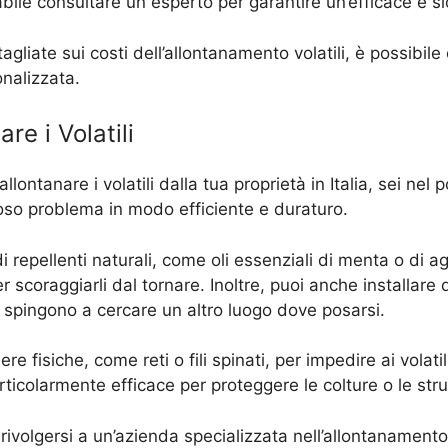
bile consultare un esperto per garantire un’efficace e sic
agliate sui costi dell’allontanamento volatili, è possibil
nalizzata.
re i Volatili
 allontanare i volatili dalla tua proprietà in Italia, sei n
dioso problema in modo efficiente e duraturo.
di repellenti naturali, come oli essenziali di menta o di
per scoraggiarli dal tornare. Inoltre, puoi anche installar
li spingono a cercare un altro luogo dove posarsi.
ere fisiche, come reti o fili spinati, per impedire ai volat
colarmente efficace per proteggere le colture o le strut
e rivolgersi a un’azienda specializzata nell’allontanament