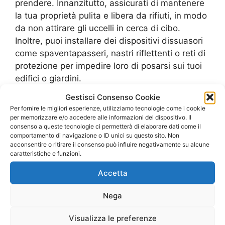
prendere. Innanzitutto, assicurati di mantenere
la tua proprietà pulita e libera da rifiuti, in modo
da non attirare gli uccelli in cerca di cibo.
Inoltre, puoi installare dei dispositivi dissuasori
come spaventapasseri, nastri riflettenti o reti di
protezione per impedire loro di posarsi sui tuoi
edifici o giardini.
Gestisci Consenso Cookie
Se hai già problemi con la presenza di volatili,
Per fornire le migliori esperienze, utilizziamo tecnologie come i cookie
puoi contattare un professionista per un
per memorizzare e/o accedere alle informazioni del dispositivo. Il
consenso a queste tecnologie ci permetterà di elaborare dati come il
allontanamento volatili. I costi e i preventivi
comportamento di navigazione o ID unici su questo sito. Non
possono variare a seconda del tipo di uccelli e
acconsentire o ritirare il consenso può influire negativamente su alcune
della dimensione della tua proprietà, quindi è
caratteristiche e funzioni.
consigliabile richiedere più preventivi per
Accetta
trovare la soluzione più adatta alle tue
esigenze.
Nega
Ricorda che è importante agire
Visualizza le preferenze