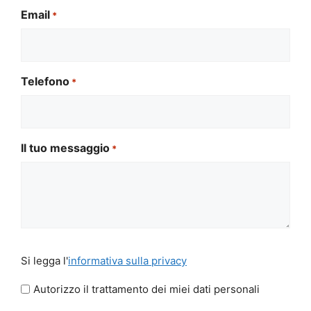
Email
*
Telefono
*
Il tuo messaggio
*
Si
Si legga l'
informativa sulla privacy
legga
l'informativa
Autorizzo il trattamento dei miei dati personali
sulla