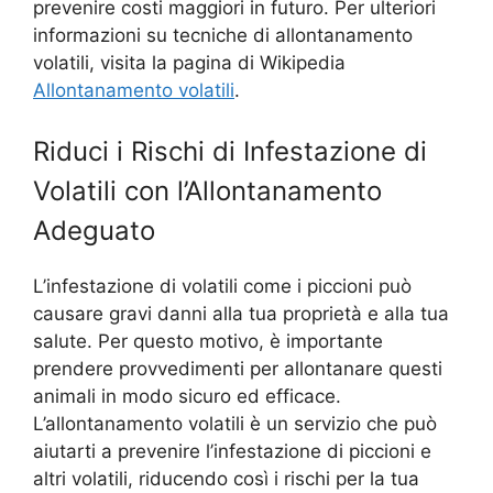
prevenire costi maggiori in futuro. Per ulteriori
informazioni su tecniche di allontanamento
volatili, visita la pagina di Wikipedia
Allontanamento volatili
.
Riduci i Rischi di Infestazione di
Volatili con l’Allontanamento
Adeguato
L’infestazione di volatili come i piccioni può
causare gravi danni alla tua proprietà e alla tua
salute. Per questo motivo, è importante
prendere provvedimenti per allontanare questi
animali in modo sicuro ed efficace.
L’allontanamento volatili è un servizio che può
aiutarti a prevenire l’infestazione di piccioni e
altri volatili, riducendo così i rischi per la tua