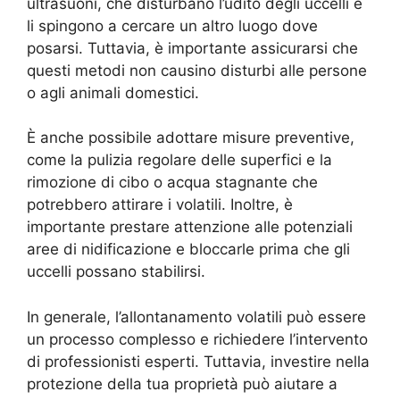
ultrasuoni, che disturbano l’udito degli uccelli e
li spingono a cercare un altro luogo dove
posarsi. Tuttavia, è importante assicurarsi che
questi metodi non causino disturbi alle persone
o agli animali domestici.
È anche possibile adottare misure preventive,
come la pulizia regolare delle superfici e la
rimozione di cibo o acqua stagnante che
potrebbero attirare i volatili. Inoltre, è
importante prestare attenzione alle potenziali
aree di nidificazione e bloccarle prima che gli
uccelli possano stabilirsi.
In generale, l’allontanamento volatili può essere
un processo complesso e richiedere l’intervento
di professionisti esperti. Tuttavia, investire nella
protezione della tua proprietà può aiutare a