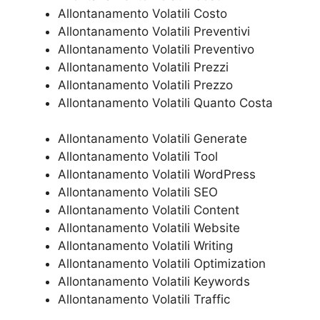
Allontanamento Volatili Costo
Allontanamento Volatili Preventivi
Allontanamento Volatili Preventivo
Allontanamento Volatili Prezzi
Allontanamento Volatili Prezzo
Allontanamento Volatili Quanto Costa
Allontanamento Volatili Generate
Allontanamento Volatili Tool
Allontanamento Volatili WordPress
Allontanamento Volatili SEO
Allontanamento Volatili Content
Allontanamento Volatili Website
Allontanamento Volatili Writing
Allontanamento Volatili Optimization
Allontanamento Volatili Keywords
Allontanamento Volatili Traffic