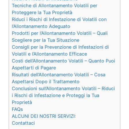
Tecniche di Allontanamento Volatili per
Proteggere la Tua Proprietà
Riduci i Rischi di Infestazione di Volatili con
l’Allontanamento Adeguato
Prodotti per l’Allontanamento Volatili – Quali
Scegliere per la Tua Situazione
Consigli per la Prevenzione di Infestazioni di
Volatili e l’Allontanamento Efficace
Costi dell’Allontanamento Volatili – Quanto Puoi
Aspettarti di Pagare
Risultati dell’Allontanamento Volatili – Cosa
Aspettarsi Dopo il Trattamento
Conclusioni sull’Allontanamento Volatili – Riduci
i Rischi di Infestazione e Proteggi la Tua
Proprietà
FAQs
ALCUNI DEI NOSTRI SERVIZI:
Contattaci