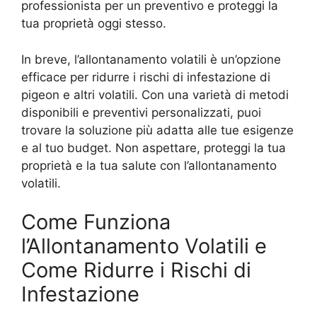
professionista per un preventivo e proteggi la
tua proprietà oggi stesso.
In breve, l’allontanamento volatili è un’opzione
efficace per ridurre i rischi di infestazione di
pigeon e altri volatili. Con una varietà di metodi
disponibili e preventivi personalizzati, puoi
trovare la soluzione più adatta alle tue esigenze
e al tuo budget. Non aspettare, proteggi la tua
proprietà e la tua salute con l’allontanamento
volatili.
Come Funziona
l’Allontanamento Volatili e
Come Ridurre i Rischi di
Infestazione