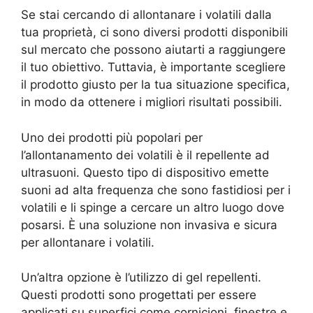
Se stai cercando di allontanare i volatili dalla
tua proprietà, ci sono diversi prodotti disponibili
sul mercato che possono aiutarti a raggiungere
il tuo obiettivo. Tuttavia, è importante scegliere
il prodotto giusto per la tua situazione specifica,
in modo da ottenere i migliori risultati possibili.
Uno dei prodotti più popolari per
l’allontanamento dei volatili è il repellente ad
ultrasuoni. Questo tipo di dispositivo emette
suoni ad alta frequenza che sono fastidiosi per i
volatili e li spinge a cercare un altro luogo dove
posarsi. È una soluzione non invasiva e sicura
per allontanare i volatili.
Un’altra opzione è l’utilizzo di gel repellenti.
Questi prodotti sono progettati per essere
applicati su superfici come cornicioni, finestre e