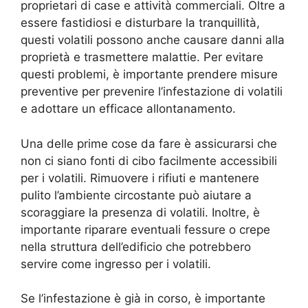
proprietari di case e attività commerciali. Oltre a
essere fastidiosi e disturbare la tranquillità,
questi volatili possono anche causare danni alla
proprietà e trasmettere malattie. Per evitare
questi problemi, è importante prendere misure
preventive per prevenire l’infestazione di volatili
e adottare un efficace allontanamento.
Una delle prime cose da fare è assicurarsi che
non ci siano fonti di cibo facilmente accessibili
per i volatili. Rimuovere i rifiuti e mantenere
pulito l’ambiente circostante può aiutare a
scoraggiare la presenza di volatili. Inoltre, è
importante riparare eventuali fessure o crepe
nella struttura dell’edificio che potrebbero
servire come ingresso per i volatili.
Se l’infestazione è già in corso, è importante