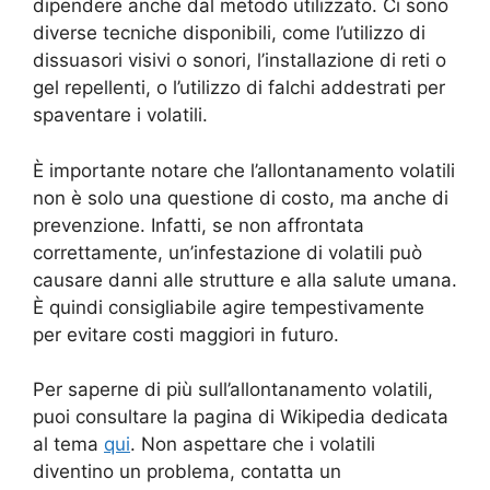
dipendere anche dal metodo utilizzato. Ci sono
diverse tecniche disponibili, come l’utilizzo di
dissuasori visivi o sonori, l’installazione di reti o
gel repellenti, o l’utilizzo di falchi addestrati per
spaventare i volatili.
È importante notare che l’allontanamento volatili
non è solo una questione di costo, ma anche di
prevenzione. Infatti, se non affrontata
correttamente, un’infestazione di volatili può
causare danni alle strutture e alla salute umana.
È quindi consigliabile agire tempestivamente
per evitare costi maggiori in futuro.
Per saperne di più sull’allontanamento volatili,
puoi consultare la pagina di Wikipedia dedicata
al tema
qui
. Non aspettare che i volatili
diventino un problema, contatta un