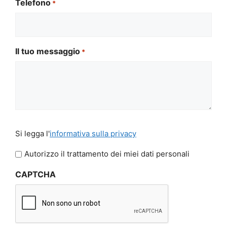
Telefono
*
Il tuo messaggio
*
Si
Si legga l'
informativa sulla privacy
legga
l'informativa
Autorizzo il trattamento dei miei dati personali
sulla
CAPTCHA
privacy
*