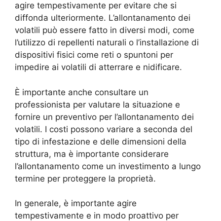
agire tempestivamente per evitare che si
diffonda ulteriormente. L’allontanamento dei
volatili può essere fatto in diversi modi, come
l’utilizzo di repellenti naturali o l’installazione di
dispositivi fisici come reti o spuntoni per
impedire ai volatili di atterrare e nidificare.
È importante anche consultare un
professionista per valutare la situazione e
fornire un preventivo per l’allontanamento dei
volatili. I costi possono variare a seconda del
tipo di infestazione e delle dimensioni della
struttura, ma è importante considerare
l’allontanamento come un investimento a lungo
termine per proteggere la proprietà.
In generale, è importante agire
tempestivamente e in modo proattivo per