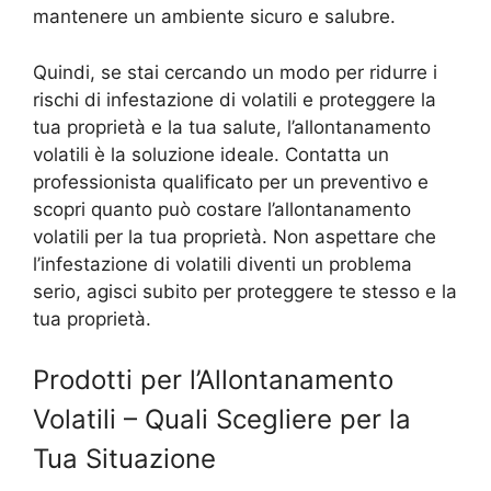
mantenere un ambiente sicuro e salubre.
Quindi, se stai cercando un modo per ridurre i
rischi di infestazione di volatili e proteggere la
tua proprietà e la tua salute, l’allontanamento
volatili è la soluzione ideale. Contatta un
professionista qualificato per un preventivo e
scopri quanto può costare l’allontanamento
volatili per la tua proprietà. Non aspettare che
l’infestazione di volatili diventi un problema
serio, agisci subito per proteggere te stesso e la
tua proprietà.
Prodotti per l’Allontanamento
Volatili – Quali Scegliere per la
Tua Situazione