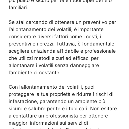
più pulito e sicuro per te e i tuoi dipendenti o
familiari.
Se stai cercando di ottenere un preventivo per
l’allontanamento dei volatili, è importante
considerare diversi fattori come i costi, i
preventivi e i prezzi. Tuttavia, è fondamentale
scegliere un’azienda affidabile e professionale
che utilizzi metodi sicuri ed efficaci per
allontanare i volatili senza danneggiare
l’ambiente circostante.
Con l’allontanamento dei volatili, puoi
proteggere la tua proprietà e ridurre i rischi di
infestazione, garantendo un ambiente più
sicuro e salubre per te e i tuoi cari. Non esitare
a contattare un professionista per ottenere
maggiori informazioni sui servizi di