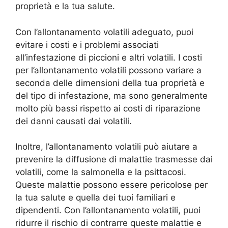
proprietà e la tua salute.
Con l’allontanamento volatili adeguato, puoi
evitare i costi e i problemi associati
all’infestazione di piccioni e altri volatili. I costi
per l’allontanamento volatili possono variare a
seconda delle dimensioni della tua proprietà e
del tipo di infestazione, ma sono generalmente
molto più bassi rispetto ai costi di riparazione
dei danni causati dai volatili.
Inoltre, l’allontanamento volatili può aiutare a
prevenire la diffusione di malattie trasmesse dai
volatili, come la salmonella e la psittacosi.
Queste malattie possono essere pericolose per
la tua salute e quella dei tuoi familiari e
dipendenti. Con l’allontanamento volatili, puoi
ridurre il rischio di contrarre queste malattie e