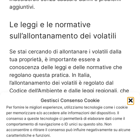
aggiuntivi.
Le leggi e le normative
sull’allontanamento dei volatili
Se stai cercando di allontanare i volatili dalla
tua proprietà, è importante essere a
conoscenza delle leggi e delle normative che
regolano questa pratica. In Italia,
l’allontanamento dei volatili è regolato dal
Codice dell’Ambiente e dalle leggi regionali, che
stabiliscono le modalità e i requisiti per
Gestisci Consenso Cookie
effettuare questa operazione in modo sicuro ed
Per fornire le migliori esperienze, utilizziamo tecnologie come i cookie
per memorizzare e/o accedere alle informazioni del dispositivo. Il
efficace.
consenso a queste tecnologie ci permetterà di elaborare dati come il
comportamento di navigazione o ID unici su questo sito. Non
Secondo il Codice dell’Ambiente,
acconsentire o ritirare il consenso può influire negativamente su alcune
caratteristiche e funzioni.
l’allontanamento dei volatili deve essere