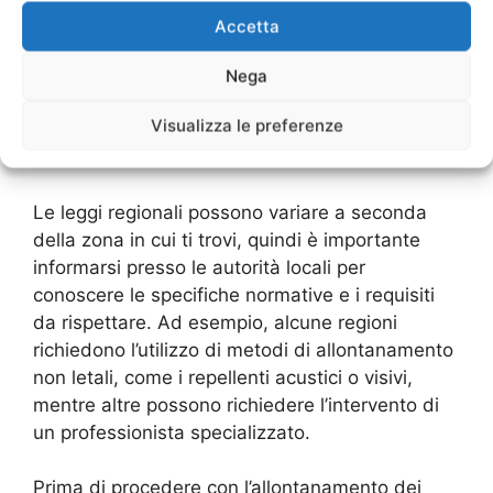
effettuato solo da personale qualificato e
Accetta
autorizzato, utilizzando metodi e strumenti che
non causino danni o sofferenze agli animali.
Nega
Inoltre, è necessario ottenere un permesso dalle
Visualizza le preferenze
autorità competenti prima di iniziare qualsiasi
intervento di allontanamento.
Le leggi regionali possono variare a seconda
della zona in cui ti trovi, quindi è importante
informarsi presso le autorità locali per
conoscere le specifiche normative e i requisiti
da rispettare. Ad esempio, alcune regioni
richiedono l’utilizzo di metodi di allontanamento
non letali, come i repellenti acustici o visivi,
mentre altre possono richiedere l’intervento di
un professionista specializzato.
Prima di procedere con l’allontanamento dei