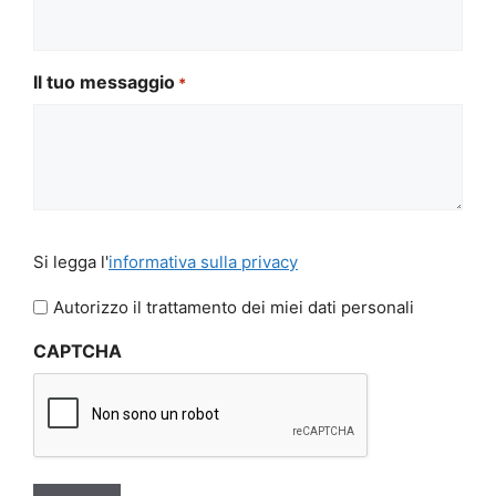
Il tuo messaggio
*
Si
Si legga l'
informativa sulla privacy
legga
l'informativa
Autorizzo il trattamento dei miei dati personali
sulla
CAPTCHA
privacy
*