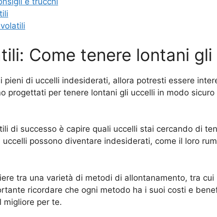
nsigli e trucchi
ili
olatili
li: Come tenere lontani gli 
i pieni di uccelli indesiderati, allora potresti essere int
o progettati per tenere lontani gli uccelli in modo sicu
ili di successo è capire quali uccelli stai cercando di te
 uccelli possono diventare indesiderati, come il loro rumor
liere tra una varietà di metodi di allontanamento, tra cui l’
portante ricordare che ogni metodo ha i suoi costi e benef
 migliore per te.