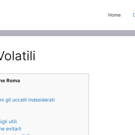
Home
latili
one Roma
 gli uccelli indesiderati
gli utili
e evitarli