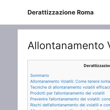
Vai
al
Derattizzazione Roma
contenuto
Allontanamento Vo
Derattizzazi
Sommario
Allontanamento Volatili: Come tenere lontani
Tecniche di allontanamento volatili efficaci
Prodotti per l’allontanamento dei volatili
Prevenire l’allontanamento dei volatili: consi
Rischi dell’allontanamento dei volatili e com