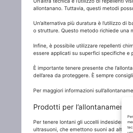
Un’altra tecnica è l’utilizzo di repellenti vi
allontanano. Tuttavia, questi metodi posso
Un’alternativa più duratura è l’utilizzo di ba
o strutture. Questo metodo richiede una
Infine, è possibile utilizzare repellenti ch
essere applicati su superfici specifiche e
È importante tenere presente che l’allonta
dell’area da proteggere. È sempre consiglia
Per maggiori informazioni sull’allontaname
Prodotti per l’allontanamento d
Per
Per tenere lontani gli uccelli indesiderati, 
mem
tec
ultrasuoni, che emettono suoni ad alta fre
uni