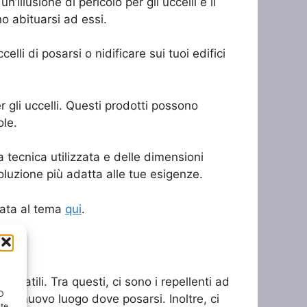
n’illusione di pericolo per gli uccelli e li
o abituarsi ad essi.
celli di posarsi o nidificare sui tuoi edifici
r gli uccelli. Questi prodotti possono
ole.
 tecnica utilizzata e delle dimensioni
soluzione più adatta alle tue esigenze.
cata al tema
qui
.
 volatili. Tra questi, ci sono i repellenti ad
ID
 un nuovo luogo dove posarsi. Inoltre, ci
nte