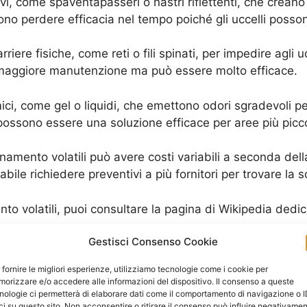
sivi, come spaventapasseri o nastri riflettenti, che creano u
no perdere efficacia nel tempo poiché gli uccelli posson
rriere fisiche, come reti o fili spinati, per impedire agli uc
 maggiore manutenzione ma può essere molto efficace.
imici, come gel o liquidi, che emettono odori sgradevoli pe
 possono essere una soluzione efficace per aree più picc
namento volatili può avere costi variabili a seconda della
bile richiedere preventivi a più fornitori per trovare la 
nto volatili, puoi consultare la pagina di Wikipedia dedi
Gestisci Consenso Cookie
ei volatili
 fornire le migliori esperienze, utilizziamo tecnologie come i cookie per
esistono diversi prodotti specifici per l’allontanamento dei
orizzare e/o accedere alle informazioni del dispositivo. Il consenso a queste
nologie ci permetterà di elaborare dati come il comportamento di navigazione o 
quenza che disturbano gli uccelli e li spingono a cercare
ci su questo sito. Non acconsentire o ritirare il consenso può influire negativame