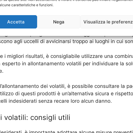
ano una sostanza odorosa sgradevole per gli uccelli e li 
alcune caratteristiche e funzioni.
Accetta
Nega
Visualizza le preferen
ontanamento dei volatili è il gel repellente, che viene app
sgradevole per gli uccelli e li scoraggia dal posarsi su qu
cono agli uccelli di avvicinarsi troppo ai luoghi in cui son
i migliori risultati, è consigliabile utilizzare una combin
sperto in allontanamento volatili per individuare la sol
e.
l’allontanamento dei volatili, è possibile consultare la 
tilizzo di questi prodotti è un’alternativa sicura e rispett
celli indesiderati senza recare loro alcun danno.
olatili: consigli utili
indesiderati, è importante adottare alcune misure prevent