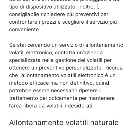
tipo di dispositivo utilizzato. Inoltre, è
consigliabile richiedere più preventivi per
confrontare i prezzi e scegliere il servizio più
conveniente.
Se stai cercando un servizio di allontanamento
volatili elettronico, contatta un’azienda
specializzata nella gestione dei volatili per
ottenere un preventivo personalizzato. Ricorda
che l’allontanamento volatili elettronico è un
metodo efficace ma non definitivo, quindi
potrebbe essere necessario ripetere il
trattamento periodicamente per mantenere
l’area libera da volatili indesiderati.
Allontanamento volatili naturale