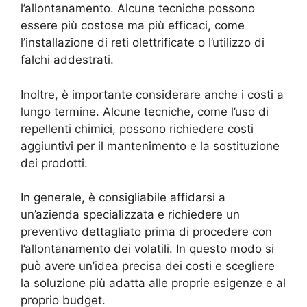
l’allontanamento. Alcune tecniche possono
essere più costose ma più efficaci, come
l’installazione di reti olettrificate o l’utilizzo di
falchi addestrati.
Inoltre, è importante considerare anche i costi a
lungo termine. Alcune tecniche, come l’uso di
repellenti chimici, possono richiedere costi
aggiuntivi per il mantenimento e la sostituzione
dei prodotti.
In generale, è consigliabile affidarsi a
un’azienda specializzata e richiedere un
preventivo dettagliato prima di procedere con
l’allontanamento dei volatili. In questo modo si
può avere un’idea precisa dei costi e scegliere
la soluzione più adatta alle proprie esigenze e al
proprio budget.