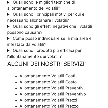
Quali sono le migliori tecniche di
allontanamento dei volatili?
Quali sono i principali motivi per cui è
necessario allontanare i volatili?
Quali sono gli effetti negativi che i volatili
possono causare?
Come posso individuare se la mia area è
infestata da volatili?
Quali sono i prodotti più efficaci per
l’allontanamento dei volatili?
ALCUNI DEI NOSTRI SERVIZI:
Allontanamento Volatili Costi
Allontanamento Volatili Costo
Allontanamento Volatili Preventivi
Allontanamento Volatili Preventivo
Allontanamento Volatili Prezzi
Allontanamento Volatili Prezzo