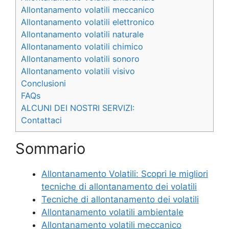
Allontanamento volatili meccanico
Allontanamento volatili elettronico
Allontanamento volatili naturale
Allontanamento volatili chimico
Allontanamento volatili sonoro
Allontanamento volatili visivo
Conclusioni
FAQs
ALCUNI DEI NOSTRI SERVIZI:
Contattaci
Sommario
Allontanamento Volatili: Scopri le migliori
tecniche di allontanamento dei volatili
Tecniche di allontanamento dei volatili
Allontanamento volatili ambientale
Allontanamento volatili meccanico