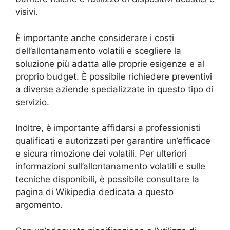
visivi.
È importante anche considerare i costi
dell’allontanamento volatili e scegliere la
soluzione più adatta alle proprie esigenze e al
proprio budget. È possibile richiedere preventivi
a diverse aziende specializzate in questo tipo di
servizio.
Inoltre, è importante affidarsi a professionisti
qualificati e autorizzati per garantire un’efficace
e sicura rimozione dei volatili. Per ulteriori
informazioni sull’allontanamento volatili e sulle
tecniche disponibili, è possibile consultare la
pagina di Wikipedia dedicata a questo
argomento.