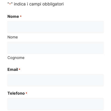
"
" indica i campi obbligatori
*
Nome
*
Nome
Cognome
Email
*
Telefono
*