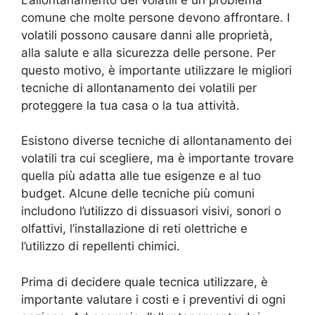
comune che molte persone devono affrontare. I
volatili possono causare danni alle proprietà,
alla salute e alla sicurezza delle persone. Per
questo motivo, è importante utilizzare le migliori
tecniche di allontanamento dei volatili per
proteggere la tua casa o la tua attività.
Esistono diverse tecniche di allontanamento dei
volatili tra cui scegliere, ma è importante trovare
quella più adatta alle tue esigenze e al tuo
budget. Alcune delle tecniche più comuni
includono l’utilizzo di dissuasori visivi, sonori o
olfattivi, l’installazione di reti olettriche e
l’utilizzo di repellenti chimici.
Prima di decidere quale tecnica utilizzare, è
importante valutare i costi e i preventivi di ogni