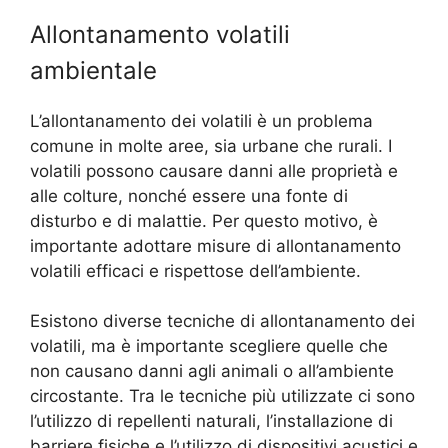
Allontanamento volatili
ambientale
L’allontanamento dei volatili è un problema
comune in molte aree, sia urbane che rurali. I
volatili possono causare danni alle proprietà e
alle colture, nonché essere una fonte di
disturbo e di malattie. Per questo motivo, è
importante adottare misure di allontanamento
volatili efficaci e rispettose dell’ambiente.
Esistono diverse tecniche di allontanamento dei
volatili, ma è importante scegliere quelle che
non causano danni agli animali o all’ambiente
circostante. Tra le tecniche più utilizzate ci sono
l’utilizzo di repellenti naturali, l’installazione di
barriere fisiche e l’utilizzo di dispositivi acustici e