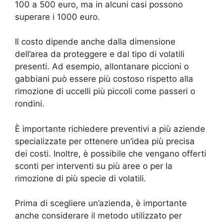
100 a 500 euro, ma in alcuni casi possono
superare i 1000 euro.
Il costo dipende anche dalla dimensione
dell’area da proteggere e dal tipo di volatili
presenti. Ad esempio, allontanare piccioni o
gabbiani può essere più costoso rispetto alla
rimozione di uccelli più piccoli come passeri o
rondini.
È importante richiedere preventivi a più aziende
specializzate per ottenere un’idea più precisa
dei costi. Inoltre, è possibile che vengano offerti
sconti per interventi su più aree o per la
rimozione di più specie di volatili.
Prima di scegliere un’azienda, è importante
anche considerare il metodo utilizzato per