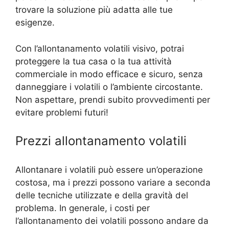
trovare la soluzione più adatta alle tue
esigenze.
Con l’allontanamento volatili visivo, potrai
proteggere la tua casa o la tua attività
commerciale in modo efficace e sicuro, senza
danneggiare i volatili o l’ambiente circostante.
Non aspettare, prendi subito provvedimenti per
evitare problemi futuri!
Prezzi allontanamento volatili
Allontanare i volatili può essere un’operazione
costosa, ma i prezzi possono variare a seconda
delle tecniche utilizzate e della gravità del
problema. In generale, i costi per
l’allontanamento dei volatili possono andare da