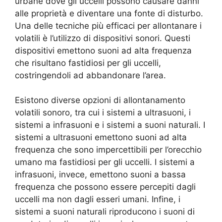
urbane dove gli uccelli possono causare danni
alle proprietà e diventare una fonte di disturbo.
Una delle tecniche più efficaci per allontanare i
volatili è l’utilizzo di dispositivi sonori. Questi
dispositivi emettono suoni ad alta frequenza
che risultano fastidiosi per gli uccelli,
costringendoli ad abbandonare l’area.
Esistono diverse opzioni di allontanamento
volatili sonoro, tra cui i sistemi a ultrasuoni, i
sistemi a infrasuoni e i sistemi a suoni naturali. I
sistemi a ultrasuoni emettono suoni ad alta
frequenza che sono impercettibili per l’orecchio
umano ma fastidiosi per gli uccelli. I sistemi a
infrasuoni, invece, emettono suoni a bassa
frequenza che possono essere percepiti dagli
uccelli ma non dagli esseri umani. Infine, i
sistemi a suoni naturali riproducono i suoni di