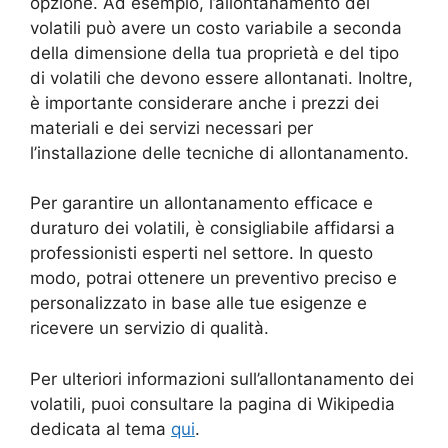
opzione. Ad esempio, l’allontanamento dei
volatili può avere un costo variabile a seconda
della dimensione della tua proprietà e del tipo
di volatili che devono essere allontanati. Inoltre,
è importante considerare anche i prezzi dei
materiali e dei servizi necessari per
l’installazione delle tecniche di allontanamento.
Per garantire un allontanamento efficace e
duraturo dei volatili, è consigliabile affidarsi a
professionisti esperti nel settore. In questo
modo, potrai ottenere un preventivo preciso e
personalizzato in base alle tue esigenze e
ricevere un servizio di qualità.
Per ulteriori informazioni sull’allontanamento dei
volatili, puoi consultare la pagina di Wikipedia
dedicata al tema
qui
.