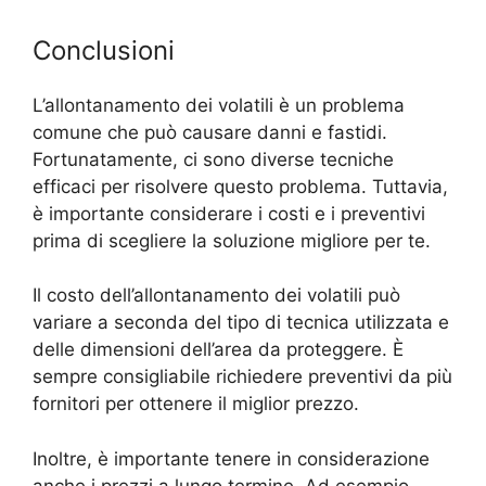
Conclusioni
L’allontanamento dei volatili è un problema
comune che può causare danni e fastidi.
Fortunatamente, ci sono diverse tecniche
efficaci per risolvere questo problema. Tuttavia,
è importante considerare i costi e i preventivi
prima di scegliere la soluzione migliore per te.
Il costo dell’allontanamento dei volatili può
variare a seconda del tipo di tecnica utilizzata e
delle dimensioni dell’area da proteggere. È
sempre consigliabile richiedere preventivi da più
fornitori per ottenere il miglior prezzo.
Inoltre, è importante tenere in considerazione
anche i prezzi a lungo termine. Ad esempio,