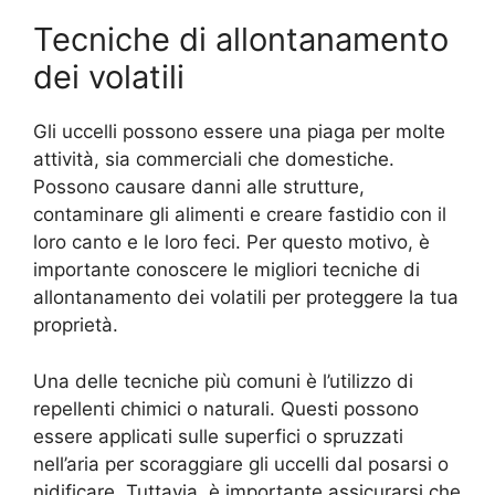
Tecniche di allontanamento
dei volatili
Gli uccelli possono essere una piaga per molte
attività, sia commerciali che domestiche.
Possono causare danni alle strutture,
contaminare gli alimenti e creare fastidio con il
loro canto e le loro feci. Per questo motivo, è
importante conoscere le migliori tecniche di
allontanamento dei volatili per proteggere la tua
proprietà.
Una delle tecniche più comuni è l’utilizzo di
repellenti chimici o naturali. Questi possono
essere applicati sulle superfici o spruzzati
nell’aria per scoraggiare gli uccelli dal posarsi o
nidificare. Tuttavia, è importante assicurarsi che