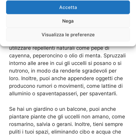
modo efficace per allontanarli. Se non vuoi
Accetta
utilizzare prodotti chimici o servizi professionali,
puoi provare alcuni rimedi fai-da-te per tenere
Nega
lontani gli uccelli in modo naturale.
Visualizza le preferenze
Una delle soluzioni più semplici è quella di
utilizzare repellenti naturali come pepe di
cayenna, peperoncino o olio di menta. Spruzzali
intorno alle aree in cui gli uccelli si posano o si
nutrono, in modo da renderle sgradevoli per
loro. Inoltre, puoi anche appendere oggetti che
producono rumori o movimenti, come lattine di
alluminio o spaventapasseri, per spaventarli.
Se hai un giardino o un balcone, puoi anche
piantare piante che gli uccelli non amano, come
rosmarino, salvia o gerani. Inoltre, tieni sempre
puliti i tuoi spazi, eliminando cibo e acqua che