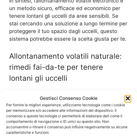
In sintesi, l’allontanamento volatili elettronico è
un metodo sicuro, efficace ed economico per
tenere lontani gli uccelli da aree sensibili. Se
stai cercando una soluzione a lungo termine per
proteggere il tuo spazio dagli uccelli, questo
sistema potrebbe essere la scelta giusta per te.
Allontanamento volatili naturale:
rimedi fai-da-te per tenere
lontani gli uccelli
Gli uccelli possono essere una piacevole
Gestisci Consenso Cookie
compagnia, ma quando si insediano nei nostri
Per fornire le migliori esperienze, utilizziamo tecnologie come i cookie
spazi possono diventare un problema. Oltre al
per memorizzare e/o accedere alle informazioni del dispositivo. Il
fastidio dei loro escrementi, possono
consenso a queste tecnologie ci permetterà di elaborare dati come il
comportamento di navigazione o ID unici su questo sito. Non
danneggiare le strutture e trasmettere malattie.
acconsentire o ritirare il consenso può influire negativamente su alcune
Per questo motivo, è importante trovare un
caratteristiche e funzioni.