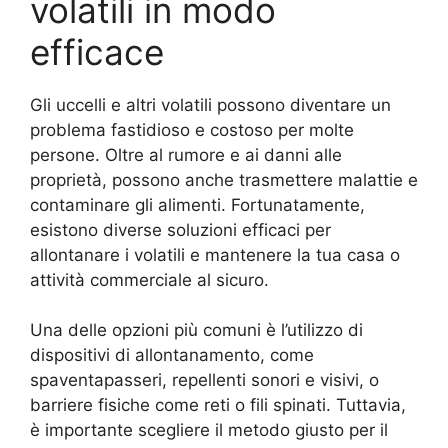
volatili in modo
efficace
Gli uccelli e altri volatili possono diventare un
problema fastidioso e costoso per molte
persone. Oltre al rumore e ai danni alle
proprietà, possono anche trasmettere malattie e
contaminare gli alimenti. Fortunatamente,
esistono diverse soluzioni efficaci per
allontanare i volatili e mantenere la tua casa o
attività commerciale al sicuro.
Una delle opzioni più comuni è l’utilizzo di
dispositivi di allontanamento, come
spaventapasseri, repellenti sonori e visivi, o
barriere fisiche come reti o fili spinati. Tuttavia,
è importante scegliere il metodo giusto per il