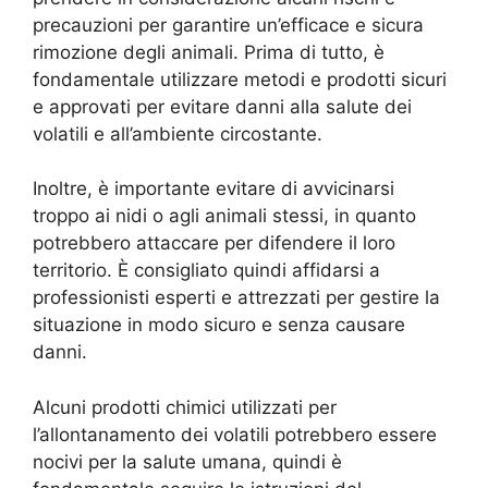
precauzioni per garantire un’efficace e sicura
rimozione degli animali. Prima di tutto, è
fondamentale utilizzare metodi e prodotti sicuri
e approvati per evitare danni alla salute dei
volatili e all’ambiente circostante.
Inoltre, è importante evitare di avvicinarsi
troppo ai nidi o agli animali stessi, in quanto
potrebbero attaccare per difendere il loro
territorio. È consigliato quindi affidarsi a
professionisti esperti e attrezzati per gestire la
situazione in modo sicuro e senza causare
danni.
Alcuni prodotti chimici utilizzati per
l’allontanamento dei volatili potrebbero essere
nocivi per la salute umana, quindi è