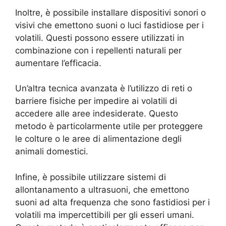
Inoltre, è possibile installare dispositivi sonori o
visivi che emettono suoni o luci fastidiose per i
volatili. Questi possono essere utilizzati in
combinazione con i repellenti naturali per
aumentare l’efficacia.
Un’altra tecnica avanzata è l’utilizzo di reti o
barriere fisiche per impedire ai volatili di
accedere alle aree indesiderate. Questo
metodo è particolarmente utile per proteggere
le colture o le aree di alimentazione degli
animali domestici.
Infine, è possibile utilizzare sistemi di
allontanamento a ultrasuoni, che emettono
suoni ad alta frequenza che sono fastidiosi per i
volatili ma impercettibili per gli esseri umani.