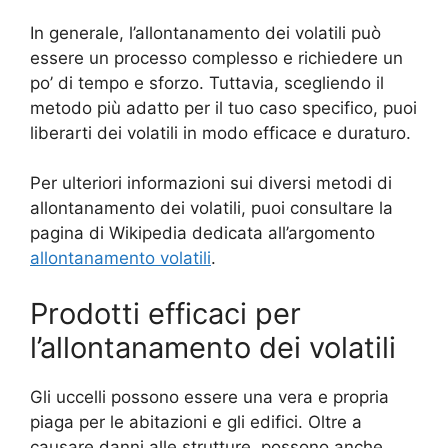
In generale, l’allontanamento dei volatili può
essere un processo complesso e richiedere un
po’ di tempo e sforzo. Tuttavia, scegliendo il
metodo più adatto per il tuo caso specifico, puoi
liberarti dei volatili in modo efficace e duraturo.
Per ulteriori informazioni sui diversi metodi di
allontanamento dei volatili, puoi consultare la
pagina di Wikipedia dedicata all’argomento
allontanamento volatili
.
Prodotti efficaci per
l’allontanamento dei volatili
Gli uccelli possono essere una vera e propria
piaga per le abitazioni e gli edifici. Oltre a
causare danni alle strutture, possono anche