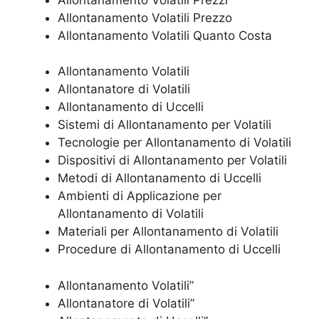
Allontanamento Volatili Prezzo
Allontanamento Volatili Quanto Costa
Allontanamento Volatili
Allontanatore di Volatili
Allontanamento di Uccelli
Sistemi di Allontanamento per Volatili
Tecnologie per Allontanamento di Volatili
Dispositivi di Allontanamento per Volatili
Metodi di Allontanamento di Uccelli
Ambienti di Applicazione per
Allontanamento di Volatili
Materiali per Allontanamento di Volatili
Procedure di Allontanamento di Uccelli
Allontanamento Volatili”
Allontanatore di Volatili”