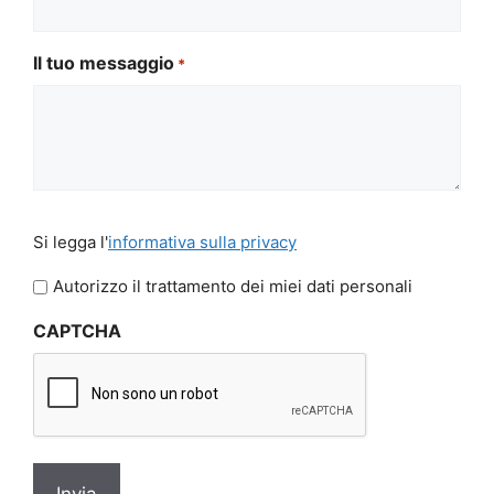
Il tuo messaggio
*
Si
Si legga l'
informativa sulla privacy
legga
l'informativa
Autorizzo il trattamento dei miei dati personali
sulla
CAPTCHA
privacy
*