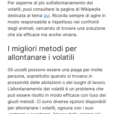
Per saperne di più sull’allontanamento dei
volatili, puoi consultare la pagina di Wikipedia
dedicata al tema
qui
. Ricorda sempre di agire in
modo responsabile e rispettoso nei confronti
degli animali, cercando di trovare una soluzione
che sia efficace ma anche umana.
I migliori metodi per
allontanare i volatili
Gli uccelli possono essere una piaga per molte
persone, soprattutto quando si trovano in
prossimità delle abitazioni o dei luoghi di lavoro.
L’allontanamento dei volatili è un problema che
può essere risolto in modo efficace con l’uso dei
giusti metodi. Ci sono diverse opzioni disponibili
per allontanare i volatili, ognuna con i suoi