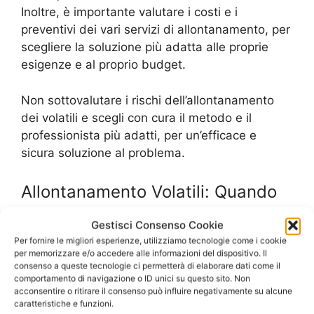
Inoltre, è importante valutare i costi e i
preventivi dei vari servizi di allontanamento, per
scegliere la soluzione più adatta alle proprie
esigenze e al proprio budget.
Non sottovalutare i rischi dell’allontanamento
dei volatili e scegli con cura il metodo e il
professionista più adatti, per un’efficace e
sicura soluzione al problema.
Allontanamento Volatili: Quando
Chiamare un Professionista e
Gestisci Consenso Cookie
Come Sceglierlo
Per fornire le migliori esperienze, utilizziamo tecnologie come i cookie
per memorizzare e/o accedere alle informazioni del dispositivo. Il
consenso a queste tecnologie ci permetterà di elaborare dati come il
Se stai affrontando un problema di infestazione
comportamento di navigazione o ID unici su questo sito. Non
acconsentire o ritirare il consenso può influire negativamente su alcune
da uccelli o animali volatili, è importante agire
caratteristiche e funzioni.
tempestivamente per evitare danni alla tua