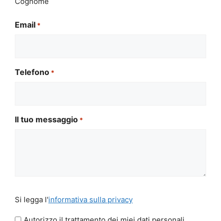
Cognome
Email
*
Telefono
*
Il tuo messaggio
*
Si
Si legga l'
informativa sulla privacy
legga
l'informativa
Autorizzo il trattamento dei miei dati personali