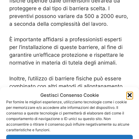
fisiche dipende dalle dimensioni dell’area da
proteggere e dal tipo di barriera scelta. I
preventivi possono variare da 500 a 2000 euro,
a seconda della complessità del lavoro.
È importante affidarsi a professionisti esperti
per l’installazione di queste barriere, al fine di
garantire un’efficace protezione e rispettare le
normative in materia di tutela degli animali.
Inoltre, l’utilizzo di barriere fisiche può essere
combinato con altri metodi di allontanamento
volatili, come l’utilizzo di repellenti sonori o
Gestisci Consenso Cookie
visivi, per un’azione più completa e duratura.
Per fornire le migliori esperienze, utilizziamo tecnologie come i cookie
per memorizzare e/o accedere alle informazioni del dispositivo. Il
consenso a queste tecnologie ci permetterà di elaborare dati come il
Per conoscere i prezzi e i preventivi per
comportamento di navigazione o ID unici su questo sito. Non
acconsentire o ritirare il consenso può influire negativamente su alcune
l’allontanamento volatili con barriere fisiche, è
caratteristiche e funzioni.
consigliabile richiedere più di un preventivo da