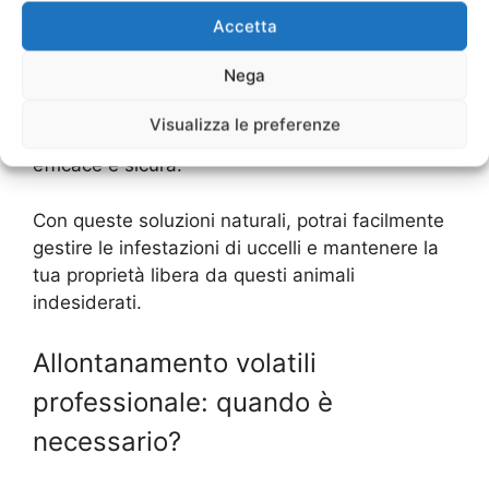
Accetta
Ricorda sempre di mantenere pulita la tua
proprietà, in modo da non attirare gli uccelli con
Nega
cibo o acqua. Inoltre, se hai un problema di
infestazione di uccelli, è sempre meglio
Visualizza le preferenze
contattare un professionista per una soluzione
efficace e sicura.
Con queste soluzioni naturali, potrai facilmente
gestire le infestazioni di uccelli e mantenere la
tua proprietà libera da questi animali
indesiderati.
Allontanamento volatili
professionale: quando è
necessario?