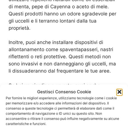
di menta, pepe di Cayenna o aceto di mele.
Questi prodotti hanno un odore sgradevole per
gli uccelli e li terranno lontani dalla tua
proprietà.
Inoltre, puoi anche installare dispositivi di
allontanamento come spaventapasseri, nastri
riflettenti o reti protettive. Questi metodi non
sono invasivi e non danneggiano gli uccelli, ma
li dissuaderanno dal frequentare le tue aree.
Se hai un giardino o un orto, puoi anche
Gestisci Consenso Cookie
piantare piante che respingono gli uccelli come
Per fornire le migliori esperienze, utilizziamo tecnologie come i cookie
il rosmarino, la lavanda o la menta. In questo
per memorizzare e/o accedere alle informazioni del dispositivo. Il
modo, non solo terrai lontani i volatili, ma avrai
consenso a queste tecnologie ci permetterà di elaborare dati come il
anche delle piante aromatiche utili per la tua
comportamento di navigazione o ID unici su questo sito. Non
acconsentire o ritirare il consenso può influire negativamente su alcune
cucina.
caratteristiche e funzioni.