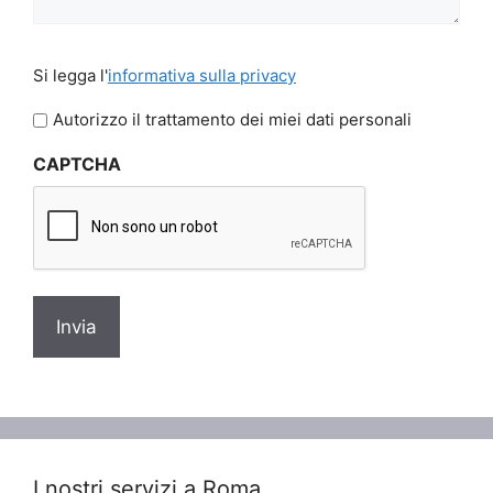
Si
Si legga l'
informativa sulla privacy
legga
l'informativa
Autorizzo il trattamento dei miei dati personali
sulla
CAPTCHA
privacy
*
I nostri servizi a Roma