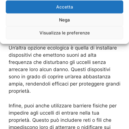
sgradevoli per gli uccelli possono essere
Accetta
spruzzati intorno alla tua proprietà per
dissuaderli dallo stabilirsi lì. Inoltre, puoi anche
Nega
piantare piante che respingono gli uccelli, come
Visualizza le preferenze
la lavanda o il rosmarino.
Un’altra opzione ecologica è quella di installare
dispositivi che emettono suoni ad alta
frequenza che disturbano gli uccelli senza
arrecare loro alcun danno. Questi dispositivi
sono in grado di coprire un’area abbastanza
ampia, rendendoli efficaci per proteggere grandi
proprietà.
Infine, puoi anche utilizzare barriere fisiche per
impedire agli uccelli di entrare nella tua
proprietà. Questo può includere reti o fili che
impediscono loro di atterrare o nidificare sui