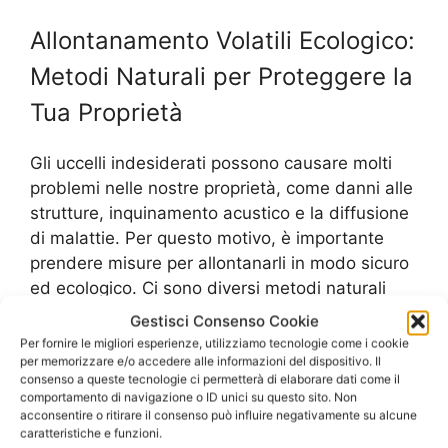
Allontanamento Volatili Ecologico:
Metodi Naturali per Proteggere la
Tua Proprietà
Gli uccelli indesiderati possono causare molti
problemi nelle nostre proprietà, come danni alle
strutture, inquinamento acustico e la diffusione
di malattie. Per questo motivo, è importante
prendere misure per allontanarli in modo sicuro
ed ecologico. Ci sono diversi metodi naturali
che possono essere utilizzati per proteggere la
Gestisci Consenso Cookie
tua proprietà dai volatili.
Per fornire le migliori esperienze, utilizziamo tecnologie come i cookie
per memorizzare e/o accedere alle informazioni del dispositivo. Il
consenso a queste tecnologie ci permetterà di elaborare dati come il
Uno dei modi più efficaci per allontanare gli
comportamento di navigazione o ID unici su questo sito. Non
uccelli è l’utilizzo di repellenti naturali, come oli
acconsentire o ritirare il consenso può influire negativamente su alcune
caratteristiche e funzioni.
essenziali di menta o di eucalipto. Questi odori