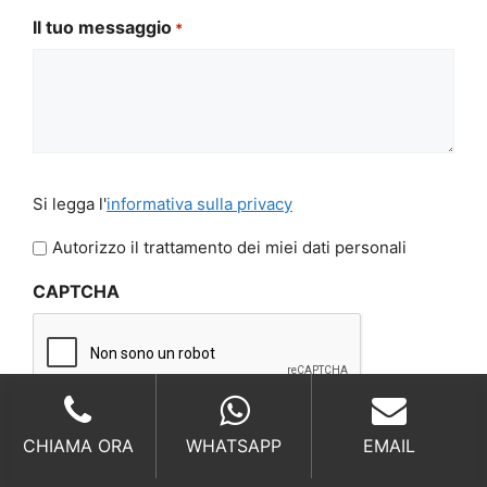
Il tuo messaggio
*
Si
Si legga l'
informativa sulla privacy
legga
l'informativa
Autorizzo il trattamento dei miei dati personali
sulla
CAPTCHA
privacy
*
CHIAMA ORA
WHATSAPP
EMAIL