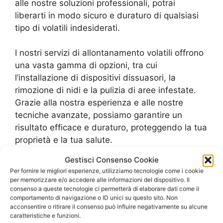
alle nostre soluzioni professionali, potrai
liberarti in modo sicuro e duraturo di qualsiasi
tipo di volatili indesiderati.
I nostri servizi di allontanamento volatili offrono
una vasta gamma di opzioni, tra cui
l’installazione di dispositivi dissuasori, la
rimozione di nidi e la pulizia di aree infestate.
Grazie alla nostra esperienza e alle nostre
tecniche avanzate, possiamo garantire un
risultato efficace e duraturo, proteggendo la tua
proprietà e la tua salute.
Gestisci Consenso Cookie
Con i nostri preventivi personalizzati, potrai
Per fornire le migliori esperienze, utilizziamo tecnologie come i cookie
scegliere la soluzione più adatta alle tue
per memorizzare e/o accedere alle informazioni del dispositivo. Il
consenso a queste tecnologie ci permetterà di elaborare dati come il
esigenze e al tuo budget. I nostri prezzi
comportamento di navigazione o ID unici su questo sito. Non
competitivi e il nostro servizio professionale ti
acconsentire o ritirare il consenso può influire negativamente su alcune
permetteranno di ottenere un risultato di qualità
caratteristiche e funzioni.