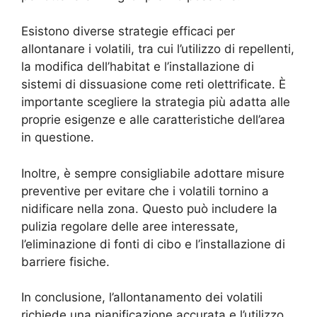
Esistono diverse strategie efficaci per
allontanare i volatili, tra cui l’utilizzo di repellenti,
la modifica dell’habitat e l’installazione di
sistemi di dissuasione come reti olettrificate. È
importante scegliere la strategia più adatta alle
proprie esigenze e alle caratteristiche dell’area
in questione.
Inoltre, è sempre consigliabile adottare misure
preventive per evitare che i volatili tornino a
nidificare nella zona. Questo può includere la
pulizia regolare delle aree interessate,
l’eliminazione di fonti di cibo e l’installazione di
barriere fisiche.
In conclusione, l’allontanamento dei volatili
richiede una pianificazione accurata e l’utilizzo