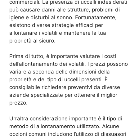
commerciali. La presenza di uccelli indesiderati
può causare danni alle strutture, problemi di
igiene e disturbi al sonno. Fortunatamente,
esistono diverse strategie efficaci per
allontanare i volatili e mantenere la tua
proprietà al sicuro.
Prima di tutto, è importante valutare i costi
dell’allontanamento dei volatili. I prezzi possono
variare a seconda delle dimensioni della
proprietà e del tipo di uccelli presenti. È
consigliabile richiedere preventivi da diverse
aziende specializzate per ottenere il miglior
prezzo.
Un’altra considerazione importante è il tipo di
metodo di allontanamento utilizzato. Alcune
opzioni comuni includono l’utilizzo di dissuasori