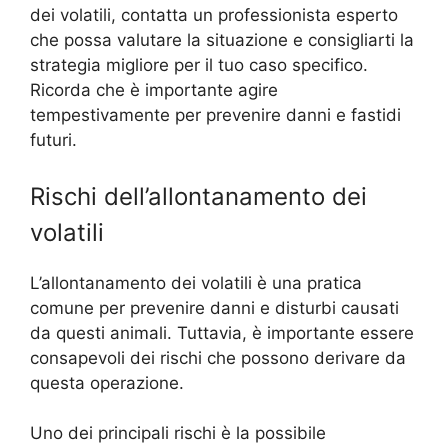
dei volatili, contatta un professionista esperto
che possa valutare la situazione e consigliarti la
strategia migliore per il tuo caso specifico.
Ricorda che è importante agire
tempestivamente per prevenire danni e fastidi
futuri.
Rischi dell’allontanamento dei
volatili
L’allontanamento dei volatili è una pratica
comune per prevenire danni e disturbi causati
da questi animali. Tuttavia, è importante essere
consapevoli dei rischi che possono derivare da
questa operazione.
Uno dei principali rischi è la possibile