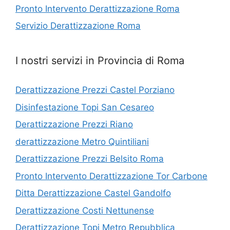
Pronto Intervento Derattizzazione Roma
Servizio Derattizzazione Roma
I nostri servizi in Provincia di Roma
Derattizzazione Prezzi Castel Porziano
Disinfestazione Topi San Cesareo
Derattizzazione Prezzi Riano
derattizzazione Metro Quintiliani
Derattizzazione Prezzi Belsito Roma
Pronto Intervento Derattizzazione Tor Carbone
Ditta Derattizzazione Castel Gandolfo
Derattizzazione Costi Nettunense
Derattizzazione Topi Metro Repubblica