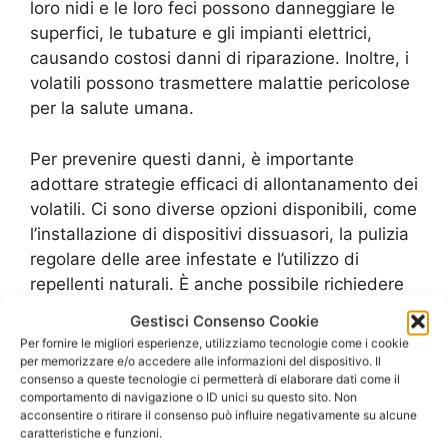
loro nidi e le loro feci possono danneggiare le
superfici, le tubature e gli impianti elettrici,
causando costosi danni di riparazione. Inoltre, i
volatili possono trasmettere malattie pericolose
per la salute umana.
Per prevenire questi danni, è importante
adottare strategie efficaci di allontanamento dei
volatili. Ci sono diverse opzioni disponibili, come
l’installazione di dispositivi dissuasori, la pulizia
regolare delle aree infestate e l’utilizzo di
repellenti naturali. È anche possibile richiedere
preventivi per servizi di allontanamento
Gestisci Consenso Cookie
professionale, che possono fornire una
Per fornire le migliori esperienze, utilizziamo tecnologie come i cookie
soluzione su misura per le esigenze specifiche
per memorizzare e/o accedere alle informazioni del dispositivo. Il
consenso a queste tecnologie ci permetterà di elaborare dati come il
della tua struttura.
comportamento di navigazione o ID unici su questo sito. Non
acconsentire o ritirare il consenso può influire negativamente su alcune
Il costo dell’allontanamento dei volatili dipende
caratteristiche e funzioni.