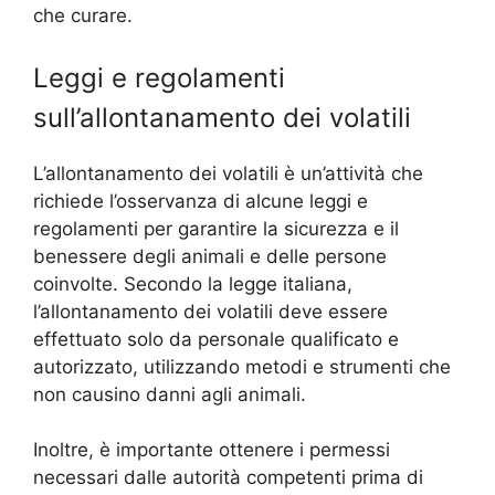
che curare.
Leggi e regolamenti
sull’allontanamento dei volatili
L’allontanamento dei volatili è un’attività che
richiede l’osservanza di alcune leggi e
regolamenti per garantire la sicurezza e il
benessere degli animali e delle persone
coinvolte. Secondo la legge italiana,
l’allontanamento dei volatili deve essere
effettuato solo da personale qualificato e
autorizzato, utilizzando metodi e strumenti che
non causino danni agli animali.
Inoltre, è importante ottenere i permessi
necessari dalle autorità competenti prima di