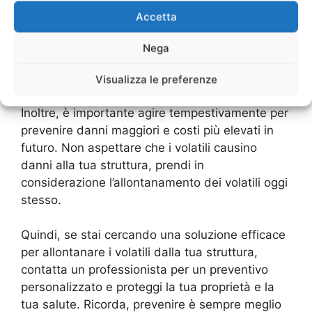
da diversi fattori, come la dimensione dell’area
Accetta
da proteggere, il tipo di volatili presenti e il tipo
di soluzione scelta. È importante richiedere
Nega
preventivi da diverse aziende per trovare la
soluzione più conveniente per te.
Visualizza le preferenze
Inoltre, è importante agire tempestivamente per
prevenire danni maggiori e costi più elevati in
futuro. Non aspettare che i volatili causino
danni alla tua struttura, prendi in
considerazione l’allontanamento dei volatili oggi
stesso.
Quindi, se stai cercando una soluzione efficace
per allontanare i volatili dalla tua struttura,
contatta un professionista per un preventivo
personalizzato e proteggi la tua proprietà e la
tua salute. Ricorda, prevenire è sempre meglio