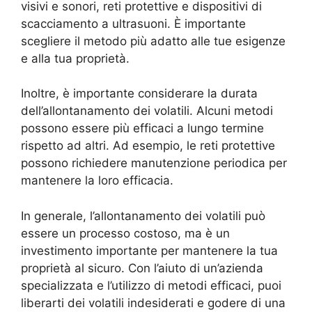
visivi e sonori, reti protettive e dispositivi di
scacciamento a ultrasuoni. È importante
scegliere il metodo più adatto alle tue esigenze
e alla tua proprietà.
Inoltre, è importante considerare la durata
dell’allontanamento dei volatili. Alcuni metodi
possono essere più efficaci a lungo termine
rispetto ad altri. Ad esempio, le reti protettive
possono richiedere manutenzione periodica per
mantenere la loro efficacia.
In generale, l’allontanamento dei volatili può
essere un processo costoso, ma è un
investimento importante per mantenere la tua
proprietà al sicuro. Con l’aiuto di un’azienda
specializzata e l’utilizzo di metodi efficaci, puoi
liberarti dei volatili indesiderati e godere di una