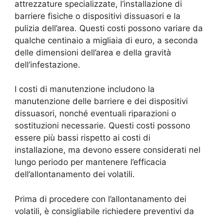
attrezzature specializzate, l’installazione di
barriere fisiche o dispositivi dissuasori e la
pulizia dell’area. Questi costi possono variare da
qualche centinaio a migliaia di euro, a seconda
delle dimensioni dell’area e della gravità
dell’infestazione.
I costi di manutenzione includono la
manutenzione delle barriere e dei dispositivi
dissuasori, nonché eventuali riparazioni o
sostituzioni necessarie. Questi costi possono
essere più bassi rispetto ai costi di
installazione, ma devono essere considerati nel
lungo periodo per mantenere l’efficacia
dell’allontanamento dei volatili.
Prima di procedere con l’allontanamento dei
volatili, è consigliabile richiedere preventivi da