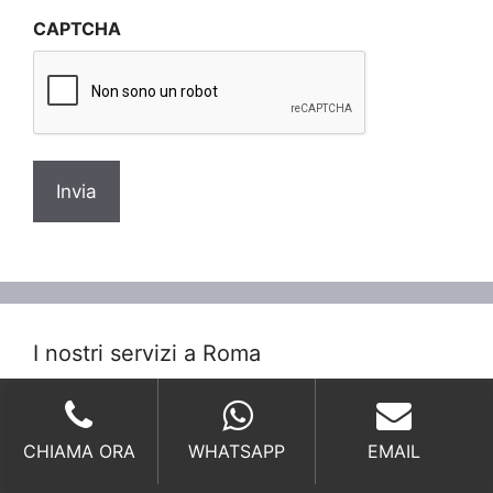
sulla
CAPTCHA
privacy
*
I nostri servizi a Roma
Derattizzazione Costi Roma
CHIAMA ORA
WHATSAPP
EMAIL
Derattizzazione Prezzi Roma
Derattizzazione Ratti Roma