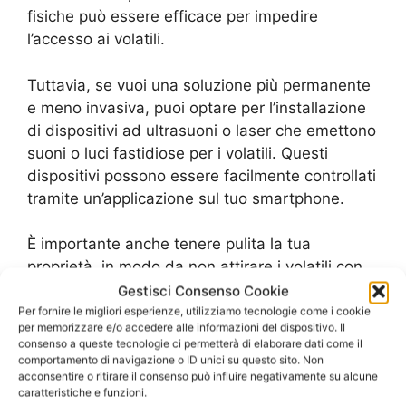
fisiche può essere efficace per impedire
l’accesso ai volatili.
Tuttavia, se vuoi una soluzione più permanente
e meno invasiva, puoi optare per l’installazione
di dispositivi ad ultrasuoni o laser che emettono
suoni o luci fastidiose per i volatili. Questi
dispositivi possono essere facilmente controllati
tramite un’applicazione sul tuo smartphone.
È importante anche tenere pulita la tua
proprietà, in modo da non attirare i volatili con
cibo o acqua. Inoltre, puoi utilizzare repellenti
Gestisci Consenso Cookie
naturali, come oli essenziali o peperoncino, per
Per fornire le migliori esperienze, utilizziamo tecnologie come i cookie
per memorizzare e/o accedere alle informazioni del dispositivo. Il
tenere lontani i volatili in modo sicuro ed
consenso a queste tecnologie ci permetterà di elaborare dati come il
ecologico.
comportamento di navigazione o ID unici su questo sito. Non
acconsentire o ritirare il consenso può influire negativamente su alcune
caratteristiche e funzioni.
Per quanto riguarda i costi, dipende dalle