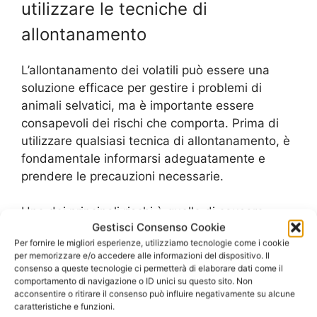
utilizzare le tecniche di
allontanamento
L’allontanamento dei volatili può essere una
soluzione efficace per gestire i problemi di
animali selvatici, ma è importante essere
consapevoli dei rischi che comporta. Prima di
utilizzare qualsiasi tecnica di allontanamento, è
fondamentale informarsi adeguatamente e
prendere le precauzioni necessarie.
Uno dei principali rischi è quello di causare
Gestisci Consenso Cookie
danni alla fauna selvatica. Se le tecniche di
Per fornire le migliori esperienze, utilizziamo tecnologie come i cookie
allontanamento non vengono utilizzate
per memorizzare e/o accedere alle informazioni del dispositivo. Il
correttamente, possono causare stress e
consenso a queste tecnologie ci permetterà di elaborare dati come il
persino la morte degli animali. Inoltre, alcune
comportamento di navigazione o ID unici su questo sito. Non
acconsentire o ritirare il consenso può influire negativamente su alcune
specie di volatili sono protette dalla legge e
caratteristiche e funzioni.