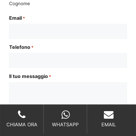
Cognome
Email
*
Telefono
*
Il tuo messaggio
*
Si
CHIAMA ORA
WHATSAPP
EMAIL
Si legga l'
informativa sulla privacy
legga