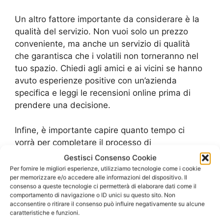
Un altro fattore importante da considerare è la
qualità del servizio. Non vuoi solo un prezzo
conveniente, ma anche un servizio di qualità
che garantisca che i volatili non torneranno nel
tuo spazio. Chiedi agli amici e ai vicini se hanno
avuto esperienze positive con un’azienda
specifica e leggi le recensioni online prima di
prendere una decisione.
Infine, è importante capire quanto tempo ci
vorrà per completare il processo di
allontanamento. Alcune aziende possono
Gestisci Consenso Cookie
richiedere solo pochi giorni, mentre altre
Per fornire le migliori esperienze, utilizziamo tecnologie come i cookie
per memorizzare e/o accedere alle informazioni del dispositivo. Il
possono richiedere settimane o addirittura
consenso a queste tecnologie ci permetterà di elaborare dati come il
mesi. Assicurati di avere un’idea chiara dei
comportamento di navigazione o ID unici su questo sito. Non
tempi di consegna prima di impegnarti con
acconsentire o ritirare il consenso può influire negativamente su alcune
caratteristiche e funzioni.
un’azienda.