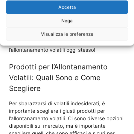
Accetta
Con questi consigli e suggerimenti, puoi trovare
il servizio di allontanamento volatili giusto per te
Nega
e sbarazzarti dei volatili indesiderati nel tuo
Visualizza le preferenze
spazio in modo efficace e conveniente. Non
aspettare oltre, prendi in considerazione
l’allontanamento volatili oggi stesso!
Prodotti per l’Allontanamento
Volatili: Quali Sono e Come
Scegliere
Per sbarazzarsi di volatili indesiderati, è
importante scegliere i giusti prodotti per
l’allontanamento volatili. Ci sono diverse opzioni
disponibili sul mercato, ma è importante
scegliere quelli che sono efficaci e sicuri per