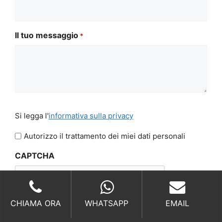
Il tuo messaggio
*
Si
Si legga l'
informativa sulla privacy
legga
l'informativa
Autorizzo il trattamento dei miei dati personali
sulla
CAPTCHA
privacy
*
CHIAMA ORA
WHATSAPP
EMAIL