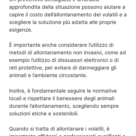
approfondita della situazione possono aiutare a
capire il costo dell’allontanamento dei volatili e a
scegliere la soluzione più adatta alle proprie
esigenze.
È importante anche considerare l’utilizzo di
metodi di allontanamento non invasivi, come ad
esempio l’utilizzo di dissuasori elettronici o di
reti protettive, per evitare di danneggiare gli
animali e l’ambiente circostante.
Inoltre, è fondamentale seguire le normative
locali e rispettare il benessere degli animali
durante l’allontanamento, scegliendo sempre
soluzioni etiche e sostenibili.
Quando si tratta di allontanare i volatili, è