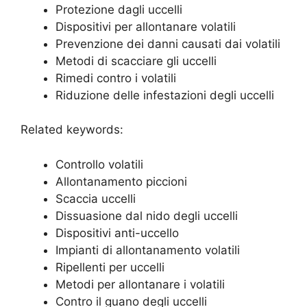
Protezione dagli uccelli
Dispositivi per allontanare volatili
Prevenzione dei danni causati dai volatili
Metodi di scacciare gli uccelli
Rimedi contro i volatili
Riduzione delle infestazioni degli uccelli
Related keywords:
Controllo volatili
Allontanamento piccioni
Scaccia uccelli
Dissuasione dal nido degli uccelli
Dispositivi anti-uccello
Impianti di allontanamento volatili
Ripellenti per uccelli
Metodi per allontanare i volatili
Contro il guano degli uccelli