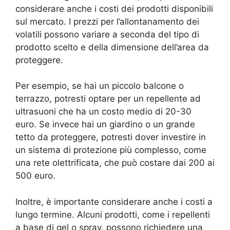
considerare anche i costi dei prodotti disponibili
sul mercato. I prezzi per l’allontanamento dei
volatili possono variare a seconda del tipo di
prodotto scelto e della dimensione dell’area da
proteggere.
Per esempio, se hai un piccolo balcone o
terrazzo, potresti optare per un repellente ad
ultrasuoni che ha un costo medio di 20-30
euro. Se invece hai un giardino o un grande
tetto da proteggere, potresti dover investire in
un sistema di protezione più complesso, come
una rete olettrificata, che può costare dai 200 ai
500 euro.
Inoltre, è importante considerare anche i costi a
lungo termine. Alcuni prodotti, come i repellenti
a base di gel o spray, possono richiedere una