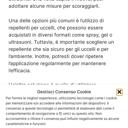
adottare alcune misure per scoraggiarli.
Una delle opzioni più comuni è l’utilizzo di
repellenti per uccelli, che possono essere
acquistati in diversi formati come spray, gel o
ultrasuoni. Tuttavia, è importante scegliere un
repellente che sia sicuro per gli uccelli e per
l’ambiente. Inoltre, potresti dover ripetere
l’applicazione regolarmente per mantenere
l’efficacia.
Un’altra soluzione è quella di utilizzare
Gestisci Consenso Cookie
dispositivi fisici come reti o recinzioni per
Per fornire le migliori esperienze, utilizziamo tecnologie come i cookie
impedire agli uccelli di avvicinarsi alla tua casa.
per memorizzare e/o accedere alle informazioni del dispositivo. Il
Questo può essere particolarmente utile se hai
consenso a queste tecnologie ci permetterà di elaborare dati come il
un giardino o una terrazza che attira gli uccelli.
comportamento di navigazione o ID unici su questo sito. Non
acconsentire o ritirare il consenso può influire negativamente su alcune
Assicurati che le reti siano ben tese e che non
caratteristiche e funzioni.
ci siano spazi dove gli uccelli possano entrare.