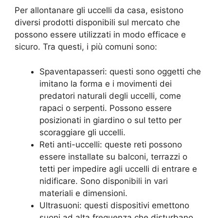
Per allontanare gli uccelli da casa, esistono
diversi prodotti disponibili sul mercato che
possono essere utilizzati in modo efficace e
sicuro. Tra questi, i più comuni sono:
Spaventapasseri: questi sono oggetti che
imitano la forma e i movimenti dei
predatori naturali degli uccelli, come
rapaci o serpenti. Possono essere
posizionati in giardino o sul tetto per
scoraggiare gli uccelli.
Reti anti-uccelli: queste reti possono
essere installate su balconi, terrazzi o
tetti per impedire agli uccelli di entrare e
nidificare. Sono disponibili in vari
materiali e dimensioni.
Ultrasuoni: questi dispositivi emettono
suoni ad alta frequenza che disturbano