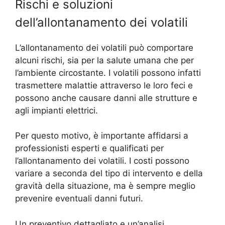
Rischi e soluzioni
dell’allontanamento dei volatili
L’allontanamento dei volatili può comportare
alcuni rischi, sia per la salute umana che per
l’ambiente circostante. I volatili possono infatti
trasmettere malattie attraverso le loro feci e
possono anche causare danni alle strutture e
agli impianti elettrici.
Per questo motivo, è importante affidarsi a
professionisti esperti e qualificati per
l’allontanamento dei volatili. I costi possono
variare a seconda del tipo di intervento e della
gravità della situazione, ma è sempre meglio
prevenire eventuali danni futuri.
Un preventivo dettagliato e un’analisi