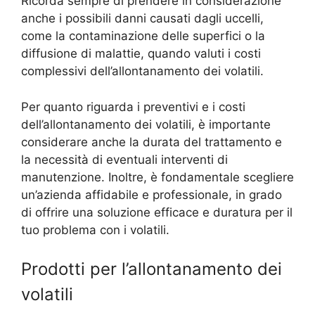
Ricorda sempre di prendere in considerazione
anche i possibili danni causati dagli uccelli,
come la contaminazione delle superfici o la
diffusione di malattie, quando valuti i costi
complessivi dell’allontanamento dei volatili.
Per quanto riguarda i preventivi e i costi
dell’allontanamento dei volatili, è importante
considerare anche la durata del trattamento e
la necessità di eventuali interventi di
manutenzione. Inoltre, è fondamentale scegliere
un’azienda affidabile e professionale, in grado
di offrire una soluzione efficace e duratura per il
tuo problema con i volatili.
Prodotti per l’allontanamento dei
volatili