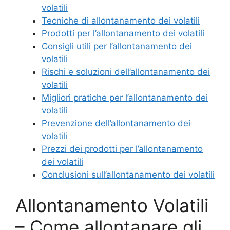
volatili
Tecniche di allontanamento dei volatili
Prodotti per l’allontanamento dei volatili
Consigli utili per l’allontanamento dei
volatili
Rischi e soluzioni dell’allontanamento dei
volatili
Migliori pratiche per l’allontanamento dei
volatili
Prevenzione dell’allontanamento dei
volatili
Prezzi dei prodotti per l’allontanamento
dei volatili
Conclusioni sull’allontanamento dei volatili
Allontanamento Volatili
– Come allontanare gli