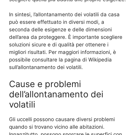
In sintesi, l’allontanamento dei volatili da casa
può essere effettuato in diversi modi, a
seconda delle esigenze e delle dimensioni
dell’area da proteggere. È importante scegliere
soluzioni sicure e di qualità per ottenere i
migliori risultati. Per maggiori informazioni, è
possibile consultare la pagina di Wikipedia
sull’allontanamento dei volatili.
Cause e problemi
dell’allontanamento dei
volatili
Gli uccelli possono causare diversi problemi
quando si trovano vicino alle abitazioni.
Innanzitutto, possono sporcare le superfici con