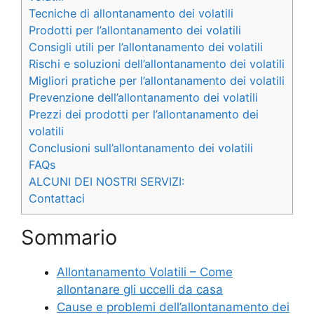
Tecniche di allontanamento dei volatili
Prodotti per l’allontanamento dei volatili
Consigli utili per l’allontanamento dei volatili
Rischi e soluzioni dell’allontanamento dei volatili
Migliori pratiche per l’allontanamento dei volatili
Prevenzione dell’allontanamento dei volatili
Prezzi dei prodotti per l’allontanamento dei
volatili
Conclusioni sull’allontanamento dei volatili
FAQs
ALCUNI DEI NOSTRI SERVIZI:
Contattaci
Sommario
Allontanamento Volatili – Come
allontanare gli uccelli da casa
Cause e problemi dell’allontanamento dei