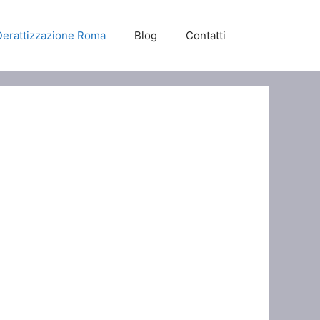
Derattizzazione Roma
Blog
Contatti