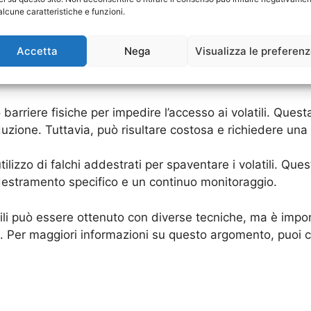
di repellenti chimici o naturali. Questi possono essere sp
alcune caratteristiche e funzioni.
determinati luoghi. Tuttavia, è importante scegliere prodot
Accetta
Nega
Visualizza le preferen
 sonori o visivi. Questi emettono suoni o flash di luce che 
to caso, è importante scegliere dispositivi che non caus
 o barriere fisiche per impedire l’accesso ai volatili. Que
oduzione. Tuttavia, può risultare costosa e richiedere un
utilizzo di falchi addestrati per spaventare i volatili. Qu
estramento specifico e un continuo monitoraggio.
ili può essere ottenuto con diverse tecniche, ma è impor
ri. Per maggiori informazioni su questo argomento, puoi 