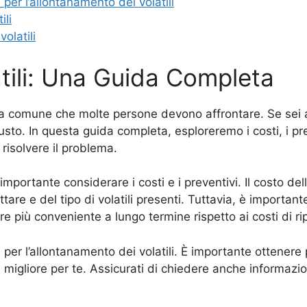
er l’allontanamento dei volatili
ili
olatili
tili: Una Guida Completa
ma comune che molte persone devono affrontare. Se sei a
usto. In questa guida completa, esploreremo i costi, i pre
 risolvere il problema.
è importante considerare i costi e i preventivi. Il costo de
are e del tipo di volatili presenti. Tuttavia, è importante
 più conveniente a lungo termine rispetto ai costi di rip
i per l’allontanamento dei volatili. È importante ottenere
e migliore per te. Assicurati di chiedere anche informazio