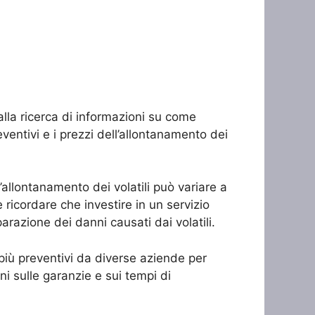
lla ricerca di informazioni su come
ventivi e i prezzi dell’allontanamento dei
ll’allontanamento dei volatili può variare a
 ricordare che investire in un servizio
arazione dei danni causati dai volatili.
 più preventivi da diverse aziende per
ni sulle garanzie e sui tempi di