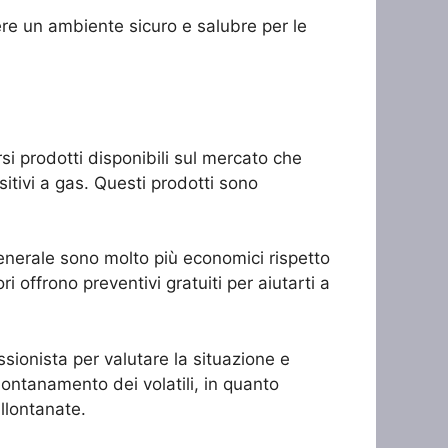
nere un ambiente sicuro e salubre per le
rsi prodotti disponibili sul mercato che
ositivi a gas. Questi prodotti sono
 generale sono molto più economici rispetto
ri offrono preventivi gratuiti per aiutarti a
sionista per valutare la situazione e
allontanamento dei volatili, in quanto
llontanate.