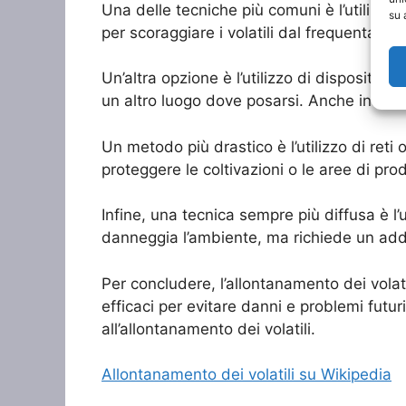
Una delle tecniche più comuni è l’utilizzo 
su 
per scoraggiare i volatili dal frequentare 
Un’altra opzione è l’utilizzo di dispositivi
un altro luogo dove posarsi. Anche in ques
Un metodo più drastico è l’utilizzo di reti
proteggere le coltivazioni o le aree di pr
Infine, una tecnica sempre più diffusa è l’
danneggia l’ambiente, ma richiede un add
Per concludere, l’allontanamento dei volat
efficaci per evitare danni e problemi futu
all’allontanamento dei volatili.
Allontanamento dei volatili su Wikipedia