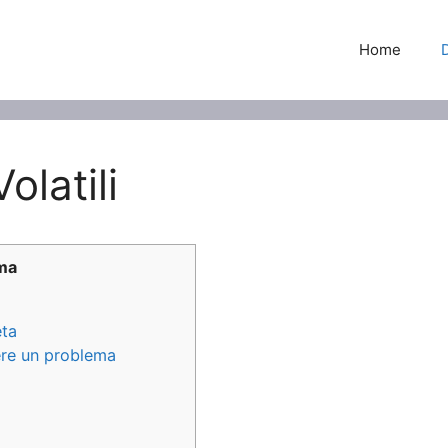
Home
latili
ma
eta
ere un problema