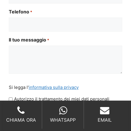
Telefono
*
Il tuo messaggio
*
Si
Si legga l'
informativa sulla privacy
legga
l'informativa
Autorizzo il trattamento dei miei dati personali
sulla
CAPTCHA
privacy
*
CHIAMA ORA
WHATSAPP
EMAIL