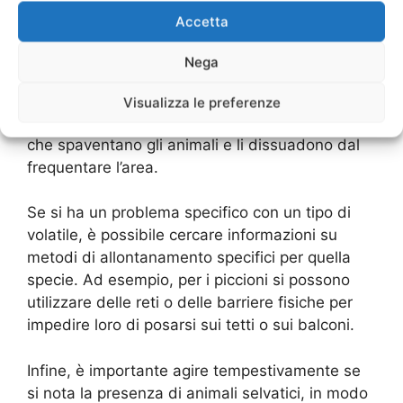
Accetta
Inoltre, è consigliato utilizzare dei repellenti
naturali come l’odore di agrumi o di
Nega
peperoncino, che possono tenere lontani i
volatili senza danneggiarli. In alternativa, si
Visualizza le preferenze
possono installare dei dispositivi sonori o visivi
che spaventano gli animali e li dissuadono dal
frequentare l’area.
Se si ha un problema specifico con un tipo di
volatile, è possibile cercare informazioni su
metodi di allontanamento specifici per quella
specie. Ad esempio, per i piccioni si possono
utilizzare delle reti o delle barriere fisiche per
impedire loro di posarsi sui tetti o sui balconi.
Infine, è importante agire tempestivamente se
si nota la presenza di animali selvatici, in modo