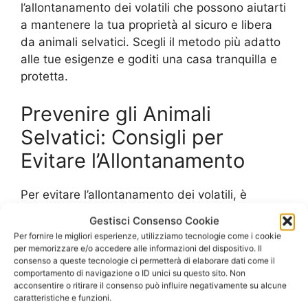
l’allontanamento dei volatili che possono aiutarti
a mantenere la tua proprietà al sicuro e libera
da animali selvatici. Scegli il metodo più adatto
alle tue esigenze e goditi una casa tranquilla e
protetta.
Prevenire gli Animali
Selvatici: Consigli per
Evitare l’Allontanamento
Per evitare l’allontanamento dei volatili, è
importante prendere alcune precauzioni per
Gestisci Consenso Cookie
prevenire la loro presenza. Innanzitutto, è
Per fornire le migliori esperienze, utilizziamo tecnologie come i cookie
fondamentale mantenere l’area circostante la
per memorizzare e/o accedere alle informazioni del dispositivo. Il
consenso a queste tecnologie ci permetterà di elaborare dati come il
propria abitazione o il proprio giardino pulita e
comportamento di navigazione o ID unici su questo sito. Non
priva di rifiuti. Questo attirerebbe infatti gli
acconsentire o ritirare il consenso può influire negativamente su alcune
animali selvatici in cerca di cibo.
caratteristiche e funzioni.