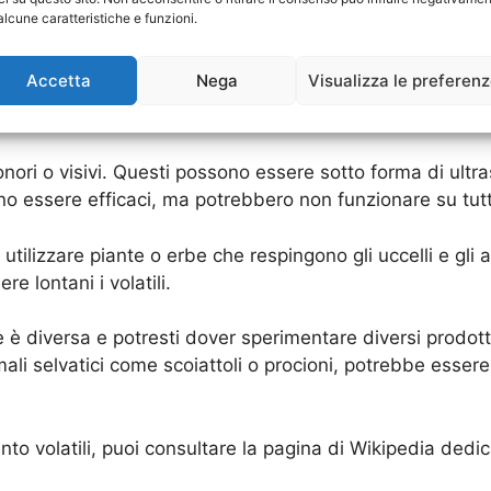
alcune caratteristiche e funzioni.
 volatili è l’utilizzo di repellenti chimici. Questi prodo
Accetta
Nega
Visualizza le preferen
tua proprietà. Tuttavia, è importante scegliere un repellen
 sonori o visivi. Questi possono essere sotto forma di ult
o essere efficaci, ma potrebbero non funzionare su tutti
utilizzare piante o erbe che respingono gli uccelli e gli 
e lontani i volatili.
 è diversa e potresti dover sperimentare diversi prodotti
imali selvatici come scoiattoli o procioni, potrebbe esse
nto volatili, puoi consultare la pagina di Wikipedia dedi