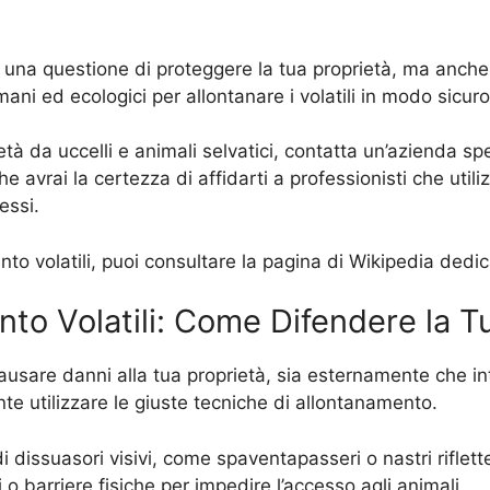
lo una questione di proteggere la tua proprietà, ma anche 
ani ed ecologici per allontanare i volatili in modo sicur
ietà da uccelli e animali selvatici, contatta un’azienda sp
 avrai la certezza di affidarti a professionisti che utili
essi.
nto volatili, puoi consultare la pagina di Wikipedia dedi
to Volatili: Come Difendere la T
o causare danni alla tua proprietà, sia esternamente che 
ante utilizzare le giuste tecniche di allontanamento.
di dissuasori visivi, come spaventapasseri o nastri riflet
eti o barriere fisiche per impedire l’accesso agli animali.