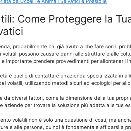
ietà da Uccelli e Animali Selvatici è Possibile
ili: Come Proteggere la Tu
vatici
enda, probabilmente hai già avuto a che fare con il proble
i volatili possono causare danni alle strutture e alle colt
, è importante prendere provvedimenti per allontanarli i
ietà è quello di contattare un’azienda specializzata in a
ei volatili, utilizzando metodi sicuri ed ecologici per al
e da diversi fattori, come la dimensione della tua proprietà
rse aziende per trovare la soluzione più adatta alle tue e
nto volatili non è solo una questione di costi, ma anche d
ure e alle persone, quindi è fondamentale affidarsi a prof