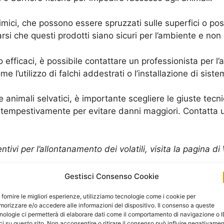
chimici, che possono essere spruzzati sulle superfici o pos
arsi che questi prodotti siano sicuri per l’ambiente e non
fficaci, è possibile contattare un professionista per l’a
 l’utilizzo di falchi addestrati o l’installazione di siste
e animali selvatici, è importante scegliere le giuste tecni
e tempestivamente per evitare danni maggiori. Contatta 
ventivi per l’allontanamento dei volatili, visita la pagina 
Volatili: Cosa Utilizzare per Proteggere
Gestisci Consenso Cookie
 fornire le migliori esperienze, utilizziamo tecnologie come i cookie per
tici che invadono la tua proprietà, l’allontanamento vola
orizzare e/o accedere alle informazioni del dispositivo. Il consenso a queste
bili sul mercato che possono aiutarti a proteggere la tua 
nologie ci permetterà di elaborare dati come il comportamento di navigazione o 
ci su questo sito. Non acconsentire o ritirare il consenso può influire negativame