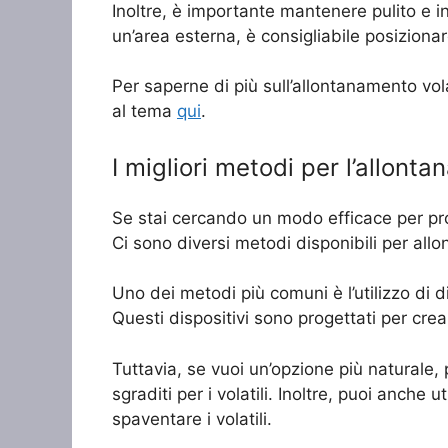
Inoltre, è importante mantenere pulito e in
un’area esterna, è consigliabile posizionare
Per saperne di più sull’allontanamento vol
al tema
qui
.
I migliori metodi per l’allonta
Se stai cercando un modo efficace per prote
Ci sono diversi metodi disponibili per allo
Uno dei metodi più comuni è l’utilizzo di di
Questi dispositivi sono progettati per crear
Tuttavia, se vuoi un’opzione più naturale, 
sgraditi per i volatili. Inoltre, puoi anche
spaventare i volatili.