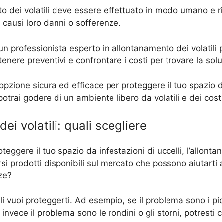
o dei volatili deve essere effettuato in modo umano e ri
 causi loro danni o sofferenze.
un professionista esperto in allontanamento dei volatili p
nere preventivi e confrontare i costi per trovare la solu
’opzione sicura ed efficace per proteggere il tuo spazio da
, potrai godere di un ambiente libero da volatili e dei co
ei volatili: quali scegliere
eggere il tuo spazio da infestazioni di uccelli, l’allonta
i prodotti disponibili sul mercato che possono aiutarti a
nze?
ili vuoi proteggerti. Ad esempio, se il problema sono i picc
 invece il problema sono le rondini o gli storni, potresti co