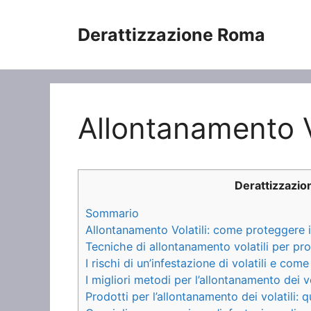
Vai
al
Derattizzazione Roma
contenuto
Allontanamento Vo
Derattizzazi
Sommario
Allontanamento Volatili: come proteggere il
Tecniche di allontanamento volatili per pro
I rischi di un’infestazione di volatili e come
I migliori metodi per l’allontanamento dei vo
Prodotti per l’allontanamento dei volatili: q