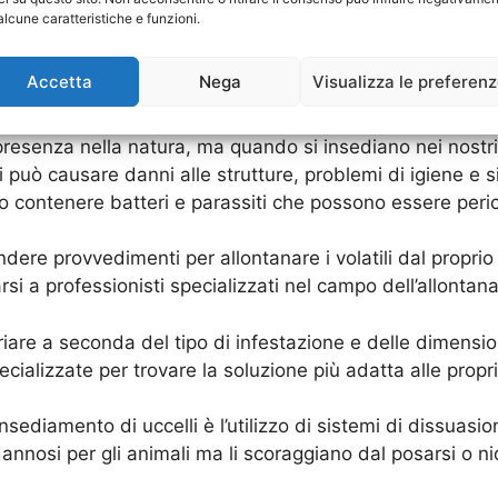
alcune caratteristiche e funzioni.
nto volatili, puoi consultare la pagina di Wikipedia dedi
Accetta
Nega
Visualizza le preferen
olatili e come prevenirli
presenza nella natura, ma quando si insediano nei nostr
ili può causare danni alle strutture, problemi di igiene e 
ono contenere batteri e parassiti che possono essere peri
endere provvedimenti per allontanare i volatili dal propri
rsi a professionisti specializzati nel campo dell’allontana
ariare a seconda del tipo di infestazione e delle dimensi
ecializzate per trovare la soluzione più adatta alle propr
nsediamento di uccelli è l’utilizzo di sistemi di dissuasi
annosi per gli animali ma li scoraggiano dal posarsi o nid