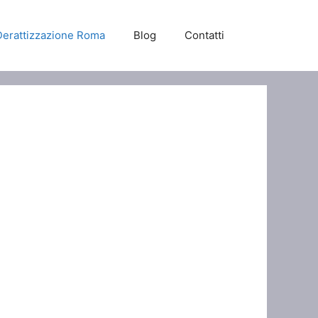
Derattizzazione Roma
Blog
Contatti