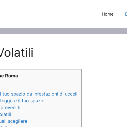
Home
latili
one Roma
 tuo spazio da infestazioni di uccelli
teggere il tuo spazio
 prevenirli
latili
uali scegliere