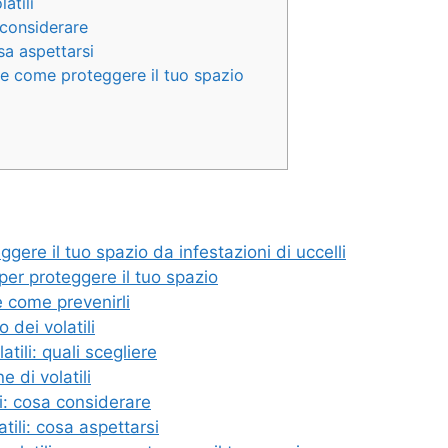
atili
 considerare
osa aspettarsi
i e come proteggere il tuo spazio
gere il tuo spazio da infestazioni di uccelli
per proteggere il tuo spazio
 e come prevenirli
 dei volatili
tili: quali scegliere
e di volatili
li: cosa considerare
atili: cosa aspettarsi