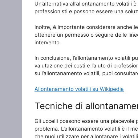
Un’alternativa all’allontanamento volatili è
professionisti e possono essere una soluzi
Inoltre, è importante considerare anche le 
ottenere un permesso o seguire delle linee
intervento.
In conclusione, l’allontanamento volatili p
valutazione dei costi e l’aiuto di professi
sull’allontanamento volatili, puoi consulta
Allontanamento volatili su Wikipedia
Tecniche di allontanament
Gli uccelli possono essere una piacevole 
problema. L’allontanamento volatili è il me
che puoi utilizzare per allontanare i volat