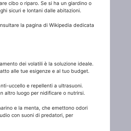
are cibo o riparo. Se si ha un giardino o
hi sicuri e lontani dalle abitazioni.
consultare la pagina di Wikipedia dedicata
amento dei volatili è la soluzione ideale.
datto alle tue esigenze e al tuo budget.
nti-uccello e repellenti a ultrasuoni.
 altro luogo per nidificare o nutrirsi.
osmarino e la menta, che emettono odori
 audio con suoni di predatori, per