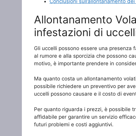
Conclusioni sull’allontanamento dei 
Allontanamento Volat
infestazioni di uccell
Gli uccelli possono essere una presenza fa
al rumore e alla sporcizia che possono cau
motivo, è importante prendere in considera
Ma quanto costa un allontanamento volatili
possibile richiedere un preventivo per aver
uccelli possono causare e il costo di eventu
Per quanto riguarda i prezzi, è possibile 
affidabile per garantire un servizio effic
futuri problemi e costi aggiuntivi.