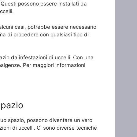
e. Questi possono essere installati da
celli.
n alcuni casi, potrebbe essere necessario
ma di procedere con qualsiasi tipo di
azio da infestazioni di uccelli. Con una
e esigenze. Per maggiori informazioni
spazio
 tuo spazio, possono diventare un vero
ioni di uccelli. Ci sono diverse tecniche