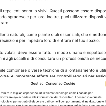
di repellenti sonori o visivi. Questi possono essere dispos
 modo sgradevole per loro. Inoltre, puoi utilizzare disposi
rrare.
llenti naturali, come piante o oli essenziali, che emettono 
 recinzioni per impedire loro di entrare nel tuo spazio.
o volatili deve essere fatto in modo umano e rispettoso n
ni agli uccelli e di consultare un professionista se nece
liabile combinare diverse tecniche di allontanamento e util
oltre, è importante effettuare controlli regolari per assi
Gestisci Consenso Cookie
 fornire le migliori esperienze, utilizziamo tecnologie come i cookie per
mento volatili, puoi proteggere il tuo spazio da infestazi
orizzare e/o accedere alle informazioni del dispositivo. Il consenso a queste
o responsabile e di consultare un professionista se hai 
nologie ci permetterà di elaborare dati come il comportamento di navigazione o 
ci su questo sito. Non acconsentire o ritirare il consenso può influire negativame