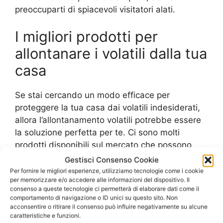
preoccuparti di spiacevoli visitatori alati.
I migliori prodotti per
allontanare i volatili dalla tua
casa
Se stai cercando un modo efficace per
proteggere la tua casa dai volatili indesiderati,
allora l’allontanamento volatili potrebbe essere
la soluzione perfetta per te. Ci sono molti
prodotti disponibili sul mercato che possono
aiutarti a tenere lontani i volatili, ma quali sono i
Gestisci Consenso Cookie
migliori? In questo articolo, ti forniremo una
Per fornire le migliori esperienze, utilizziamo tecnologie come i cookie
per memorizzare e/o accedere alle informazioni del dispositivo. Il
guida completa sui migliori prodotti per
consenso a queste tecnologie ci permetterà di elaborare dati come il
l’allontanamento volatili.
comportamento di navigazione o ID unici su questo sito. Non
acconsentire o ritirare il consenso può influire negativamente su alcune
caratteristiche e funzioni.
Il primo prodotto che ti consigliamo di