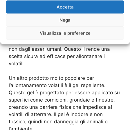
considerare è il repellente per volatili. Questi
Accetta
prodotti sono progettati per emettere suoni o
odori sgradevoli per i volatili, che li terranno
Nega
lontani dalla tua casa. Alcuni repellenti
Visualizza le preferenze
utilizzano anche onde sonore ad alta frequenza
che possono essere udite solo dai volatili, ma
non dagli esseri umani. Questo li rende una
scelta sicura ed efficace per allontanare i
volatili.
Un altro prodotto molto popolare per
l’allontanamento volatili è il gel repellente.
Questo gel è progettato per essere applicato su
superfici come cornicioni, grondaie e finestre,
creando una barriera fisica che impedisce ai
volatili di atterrare. Il gel è inodore e non
tossico, quindi non danneggia gli animali o
l’ambiente.