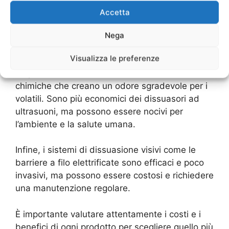
alta frequenza che disturbano i volatili e li
Accetta
spingono a lasciare l’area. Sono efficaci e non
invasivi, ma possono essere costosi da
Nega
installare e mantenere.
Visualizza le preferenze
I repellenti chimici, invece, utilizzano sostanze
chimiche che creano un odore sgradevole per i
volatili. Sono più economici dei dissuasori ad
ultrasuoni, ma possono essere nocivi per
l’ambiente e la salute umana.
Infine, i sistemi di dissuasione visivi come le
barriere a filo elettrificate sono efficaci e poco
invasivi, ma possono essere costosi e richiedere
una manutenzione regolare.
È importante valutare attentamente i costi e i
benefici di ogni prodotto per scegliere quello più