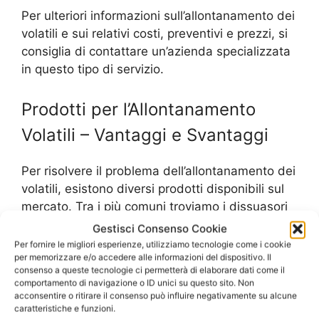
Per ulteriori informazioni sull’allontanamento dei
volatili e sui relativi costi, preventivi e prezzi, si
consiglia di contattare un’azienda specializzata
in questo tipo di servizio.
Prodotti per l’Allontanamento
Volatili – Vantaggi e Svantaggi
Per risolvere il problema dell’allontanamento dei
volatili, esistono diversi prodotti disponibili sul
mercato. Tra i più comuni troviamo i dissuasori
ad ultrasuoni, i repellenti chimici e i sistemi di
Gestisci Consenso Cookie
dissuasione visivi come le barriere a filo
Per fornire le migliori esperienze, utilizziamo tecnologie come i cookie
per memorizzare e/o accedere alle informazioni del dispositivo. Il
elettrificate. Ognuno di questi prodotti ha i suoi
consenso a queste tecnologie ci permetterà di elaborare dati come il
vantaggi e svantaggi.
comportamento di navigazione o ID unici su questo sito. Non
acconsentire o ritirare il consenso può influire negativamente su alcune
caratteristiche e funzioni.
I dissuasori ad ultrasuoni emettono suoni ad