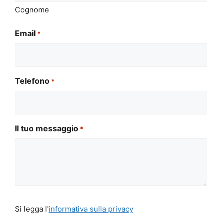
Cognome
Email
*
Telefono
*
Il tuo messaggio
*
Si
Si legga l'
informativa sulla privacy
legga