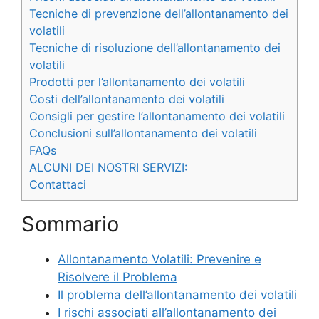
Tecniche di prevenzione dell’allontanamento dei
volatili
Tecniche di risoluzione dell’allontanamento dei
volatili
Prodotti per l’allontanamento dei volatili
Costi dell’allontanamento dei volatili
Consigli per gestire l’allontanamento dei volatili
Conclusioni sull’allontanamento dei volatili
FAQs
ALCUNI DEI NOSTRI SERVIZI:
Contattaci
Sommario
Allontanamento Volatili: Prevenire e
Risolvere il Problema
Il problema dell’allontanamento dei volatili
I rischi associati all’allontanamento dei