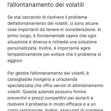
l’allontanamento dei volatili
Se stai cercando di risolvere il problema
dell’allontanamento dei volatili, ci sono alcune
cose importanti da tenere in considerazione. In
primo luogo, è fondamentale capire che ogni
situazione è diversa e richiede una soluzione
personalizzata. Inoltre, è importante agire
tempestivamente per evitare che il problema si
aggravi.
Per gestire l’allontanamento dei volatili, è
consigliabile rivolgersi a un’azienda
specializzata che offra servizi di allontanamento
volatili. Queste aziende possono fornire
preventivi e prezzi competitivi per aiutarti a
risolvere il problema in modo efficace e a un
costo ragionevole. Inoltre, assicurati di scegliere