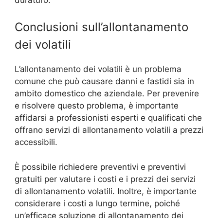
Conclusioni sull’allontanamento
dei volatili
L’allontanamento dei volatili è un problema
comune che può causare danni e fastidi sia in
ambito domestico che aziendale. Per prevenire
e risolvere questo problema, è importante
affidarsi a professionisti esperti e qualificati che
offrano servizi di allontanamento volatili a prezzi
accessibili.
È possibile richiedere preventivi e preventivi
gratuiti per valutare i costi e i prezzi dei servizi
di allontanamento volatili. Inoltre, è importante
considerare i costi a lungo termine, poiché
un’efficace soluzione di allontanamento dei