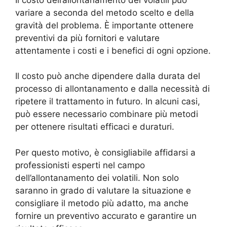
variare a seconda del metodo scelto e della
gravità del problema. È importante ottenere
preventivi da più fornitori e valutare
attentamente i costi e i benefici di ogni opzione.
Il costo può anche dipendere dalla durata del
processo di allontanamento e dalla necessità di
ripetere il trattamento in futuro. In alcuni casi,
può essere necessario combinare più metodi
per ottenere risultati efficaci e duraturi.
Per questo motivo, è consigliabile affidarsi a
professionisti esperti nel campo
dell’allontanamento dei volatili. Non solo
saranno in grado di valutare la situazione e
consigliare il metodo più adatto, ma anche
fornire un preventivo accurato e garantire un