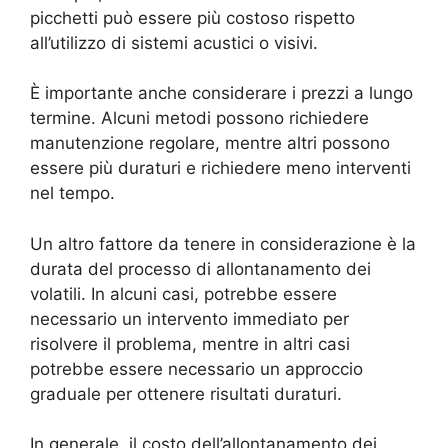
picchetti può essere più costoso rispetto
all’utilizzo di sistemi acustici o visivi.
È importante anche considerare i prezzi a lungo
termine. Alcuni metodi possono richiedere
manutenzione regolare, mentre altri possono
essere più duraturi e richiedere meno interventi
nel tempo.
Un altro fattore da tenere in considerazione è la
durata del processo di allontanamento dei
volatili. In alcuni casi, potrebbe essere
necessario un intervento immediato per
risolvere il problema, mentre in altri casi
potrebbe essere necessario un approccio
graduale per ottenere risultati duraturi.
In generale, il costo dell’allontanamento dei