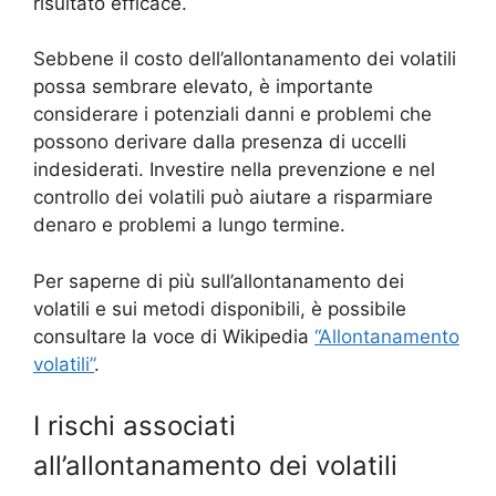
risultato efficace.
Sebbene il costo dell’allontanamento dei volatili
possa sembrare elevato, è importante
considerare i potenziali danni e problemi che
possono derivare dalla presenza di uccelli
indesiderati. Investire nella prevenzione e nel
controllo dei volatili può aiutare a risparmiare
denaro e problemi a lungo termine.
Per saperne di più sull’allontanamento dei
volatili e sui metodi disponibili, è possibile
consultare la voce di Wikipedia
“Allontanamento
volatili”
.
I rischi associati
all’allontanamento dei volatili