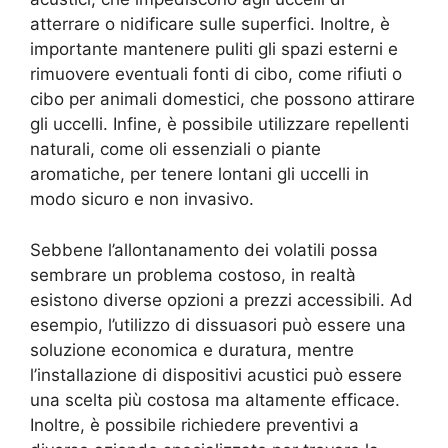
atterrare o nidificare sulle superfici. Inoltre, è
importante mantenere puliti gli spazi esterni e
rimuovere eventuali fonti di cibo, come rifiuti o
cibo per animali domestici, che possono attirare
gli uccelli. Infine, è possibile utilizzare repellenti
naturali, come oli essenziali o piante
aromatiche, per tenere lontani gli uccelli in
modo sicuro e non invasivo.
Sebbene l’allontanamento dei volatili possa
sembrare un problema costoso, in realtà
esistono diverse opzioni a prezzi accessibili. Ad
esempio, l’utilizzo di dissuasori può essere una
soluzione economica e duratura, mentre
l’installazione di dispositivi acustici può essere
una scelta più costosa ma altamente efficace.
Inoltre, è possibile richiedere preventivi a