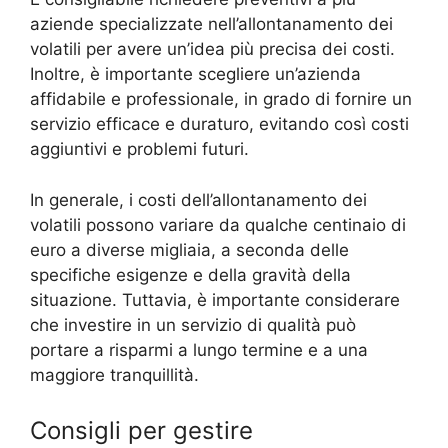
aziende specializzate nell’allontanamento dei
volatili per avere un’idea più precisa dei costi.
Inoltre, è importante scegliere un’azienda
affidabile e professionale, in grado di fornire un
servizio efficace e duraturo, evitando così costi
aggiuntivi e problemi futuri.
In generale, i costi dell’allontanamento dei
volatili possono variare da qualche centinaio di
euro a diverse migliaia, a seconda delle
specifiche esigenze e della gravità della
situazione. Tuttavia, è importante considerare
che investire in un servizio di qualità può
portare a risparmi a lungo termine e a una
maggiore tranquillità.
Consigli per gestire