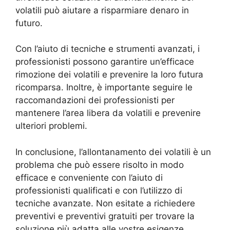
volatili può aiutare a risparmiare denaro in
futuro.
Con l’aiuto di tecniche e strumenti avanzati, i
professionisti possono garantire un’efficace
rimozione dei volatili e prevenire la loro futura
ricomparsa. Inoltre, è importante seguire le
raccomandazioni dei professionisti per
mantenere l’area libera da volatili e prevenire
ulteriori problemi.
In conclusione, l’allontanamento dei volatili è un
problema che può essere risolto in modo
efficace e conveniente con l’aiuto di
professionisti qualificati e con l’utilizzo di
tecniche avanzate. Non esitate a richiedere
preventivi e preventivi gratuiti per trovare la
soluzione più adatta alle vostre esigenze.