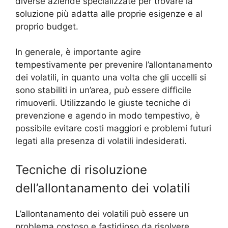
diverse aziende specializzate per trovare la
soluzione più adatta alle proprie esigenze e al
proprio budget.
In generale, è importante agire
tempestivamente per prevenire l’allontanamento
dei volatili, in quanto una volta che gli uccelli si
sono stabiliti in un’area, può essere difficile
rimuoverli. Utilizzando le giuste tecniche di
prevenzione e agendo in modo tempestivo, è
possibile evitare costi maggiori e problemi futuri
legati alla presenza di volatili indesiderati.
Tecniche di risoluzione
dell’allontanamento dei volatili
L’allontanamento dei volatili può essere un
problema costoso e fastidioso da risolvere.