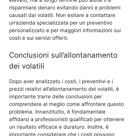
elevato, ma a lungo termine può aiutarti a
risparmiare denaro evitando danni e problemi
causati dai volatili. Non esitare a contattare
un’azienda specializzata per un preventivo
personalizzato e per maggiori informazioni sui
costi e sui servizi offerti.
Conclusioni sull’allontanamento
dei volatili
Dopo aver analizzato i costi, i preventivi e i
prezzi relativi all’allontanamento dei volatili, è
importante trarre delle conclusioni per
comprendere al meglio come affrontare questo
problema. Innanzitutto, è fondamentale
affidarsi a professionisti qualificati per ottenere
un risultato efficace e duraturo. Inoltre, è
importante considerare che i costi possono