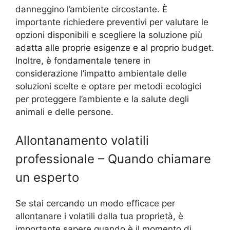
danneggino l’ambiente circostante. È
importante richiedere preventivi per valutare le
opzioni disponibili e scegliere la soluzione più
adatta alle proprie esigenze e al proprio budget.
Inoltre, è fondamentale tenere in
considerazione l’impatto ambientale delle
soluzioni scelte e optare per metodi ecologici
per proteggere l’ambiente e la salute degli
animali e delle persone.
Allontanamento volatili
professionale – Quando chiamare
un esperto
Se stai cercando un modo efficace per
allontanare i volatili dalla tua proprietà, è
importante sapere quando è il momento di