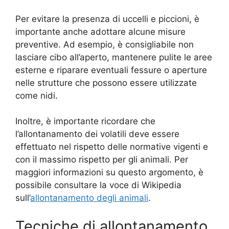
Per evitare la presenza di uccelli e piccioni, è
importante anche adottare alcune misure
preventive. Ad esempio, è consigliabile non
lasciare cibo all’aperto, mantenere pulite le aree
esterne e riparare eventuali fessure o aperture
nelle strutture che possono essere utilizzate
come nidi.
Inoltre, è importante ricordare che
l’allontanamento dei volatili deve essere
effettuato nel rispetto delle normative vigenti e
con il massimo rispetto per gli animali. Per
maggiori informazioni su questo argomento, è
possibile consultare la voce di Wikipedia
sull’
allontanamento degli animali
.
Tecniche di allontanamento