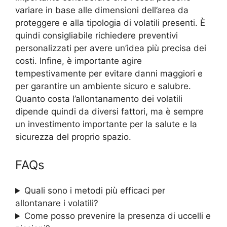
variare in base alle dimensioni dell’area da
proteggere e alla tipologia di volatili presenti. È
quindi consigliabile richiedere preventivi
personalizzati per avere un’idea più precisa dei
costi. Infine, è importante agire
tempestivamente per evitare danni maggiori e
per garantire un ambiente sicuro e salubre.
Quanto costa l’allontanamento dei volatili
dipende quindi da diversi fattori, ma è sempre
un investimento importante per la salute e la
sicurezza del proprio spazio.
FAQs
Quali sono i metodi più efficaci per
allontanare i volatili?
Come posso prevenire la presenza di uccelli e