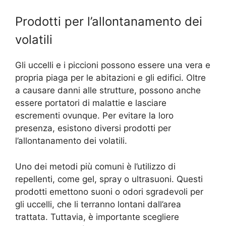
Prodotti per l’allontanamento dei
volatili
Gli uccelli e i piccioni possono essere una vera e
propria piaga per le abitazioni e gli edifici. Oltre
a causare danni alle strutture, possono anche
essere portatori di malattie e lasciare
escrementi ovunque. Per evitare la loro
presenza, esistono diversi prodotti per
l’allontanamento dei volatili.
Uno dei metodi più comuni è l’utilizzo di
repellenti, come gel, spray o ultrasuoni. Questi
prodotti emettono suoni o odori sgradevoli per
gli uccelli, che li terranno lontani dall’area
trattata. Tuttavia, è importante scegliere