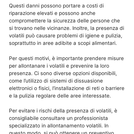
Questi danni possono portare a costi di
riparazione elevati e possono anche
compromettere la sicurezza delle persone che
si trovano nelle vicinanze. Inoltre, la presenza di
volatili può causare problemi di igiene e pulizia,
soprattutto in aree adibite a scopi alimentari.
Per questi motivi, è importante prendere misure
per allontanare i volatili e prevenire la loro
presenza. Ci sono diverse opzioni disponibili,
come l’utilizzo di sistemi di dissuasione
elettronici o fisici, l’installazione di reti o barriere
e la pulizia regolare delle aree interessate.
Per evitare i rischi della presenza di volatili, è
consigliabile consultare un professionista
specializzato in allontanamento volatili. In
questo modo, si può ottenere un preventivo