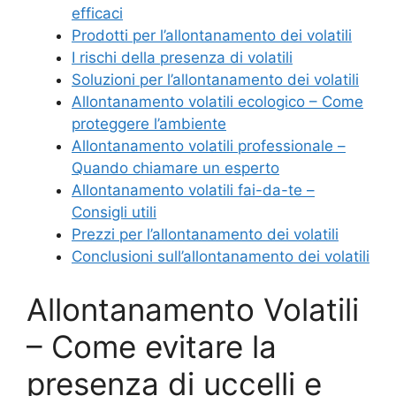
efficaci
Prodotti per l’allontanamento dei volatili
I rischi della presenza di volatili
Soluzioni per l’allontanamento dei volatili
Allontanamento volatili ecologico – Come
proteggere l’ambiente
Allontanamento volatili professionale –
Quando chiamare un esperto
Allontanamento volatili fai-da-te –
Consigli utili
Prezzi per l’allontanamento dei volatili
Conclusioni sull’allontanamento dei volatili
Allontanamento Volatili
– Come evitare la
presenza di uccelli e