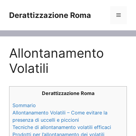
Vai
al
Derattizzazione Roma
Menu
contenuto
Allontanamento
Volatili
Derattizzazione Roma
Sommario
Allontanamento Volatili – Come evitare la
presenza di uccelli e piccioni
Tecniche di allontanamento volatili efficaci
Prodotti per l’allontanamento dei volatili