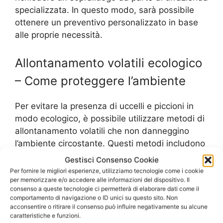
specializzata. In questo modo, sarà possibile
ottenere un preventivo personalizzato in base
alle proprie necessità.
Allontanamento volatili ecologico
– Come proteggere l’ambiente
Per evitare la presenza di uccelli e piccioni in
modo ecologico, è possibile utilizzare metodi di
allontanamento volatili che non danneggino
l’ambiente circostante. Questi metodi includono
l’utilizzo di repellenti naturali come oli essenziali
Gestisci Consenso Cookie
di menta e lavanda, o l’installazione di
Per fornire le migliori esperienze, utilizziamo tecnologie come i cookie
dispositivi fisici come reti o barriere. Inoltre, è
per memorizzare e/o accedere alle informazioni del dispositivo. Il
consenso a queste tecnologie ci permetterà di elaborare dati come il
importante mantenere puliti gli spazi esterni per
comportamento di navigazione o ID unici su questo sito. Non
evitare l’attrazione di questi animali. Per quanto
acconsentire o ritirare il consenso può influire negativamente su alcune
caratteristiche e funzioni.
riguarda i costi, è possibile richiedere preventivi