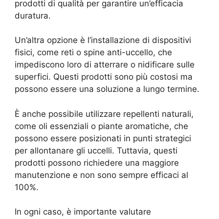
prodotti di qualità per garantire un’efficacia
duratura.
Un’altra opzione è l’installazione di dispositivi
fisici, come reti o spine anti-uccello, che
impediscono loro di atterrare o nidificare sulle
superfici. Questi prodotti sono più costosi ma
possono essere una soluzione a lungo termine.
È anche possibile utilizzare repellenti naturali,
come oli essenziali o piante aromatiche, che
possono essere posizionati in punti strategici
per allontanare gli uccelli. Tuttavia, questi
prodotti possono richiedere una maggiore
manutenzione e non sono sempre efficaci al
100%.
In ogni caso, è importante valutare