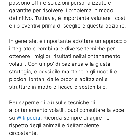
possono offrire soluzioni personalizzate e
garantite per risolvere il problema in modo
definitivo. Tuttavia, è importante valutare i costi
e i preventivi prima di scegliere questa opzione.
In generale, è importante adottare un approccio
integrato e combinare diverse tecniche per
ottenere i migliori risultati nell’allontanamento
volatili. Con un po’ di pazienza e la giusta
strategia, è possibile mantenere gli uccelli e i
piccioni lontani dalle proprie abitazioni e
strutture in modo efficace e sostenibile.
Per saperne di più sulle tecniche di
allontanamento volatili, puoi consultare la voce
su
Wikipedia
. Ricorda sempre di agire nel
rispetto degli animali e dell’ambiente
circostante.