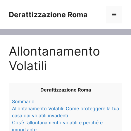
Vai
al
Derattizzazione Roma
Menu
contenuto
Allontanamento
Volatili
Derattizzazione Roma
Sommario
Allontanamento Volatili: Come proteggere la tua
casa dai volatili invadenti
Cos’è l’allontanamento volatili e perché è
importante