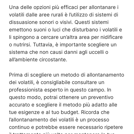
Una delle opzioni più efficaci per allontanare i
volatili dalle aree rurali è l’utilizzo di sistemi di
dissuasione sonori o visivi. Questi sistemi
emettono suoni o luci che disturbano i volatili e
li spingono a cercare un’altra area per nidificare
o nutrirsi. Tuttavia, è importante scegliere un
sistema che non causi danni agli uccelli o
all’ambiente circostante.
Prima di scegliere un metodo di allontanamento
dei volatili, è consigliabile consultare un
professionista esperto in questo campo. In
questo modo, potrai ottenere un preventivo
accurato e scegliere il metodo più adatto alle
tue esigenze e al tuo budget. Ricorda che
l’allontanamento dei volatili è un processo
continuo e potrebbe essere necessario ripetere