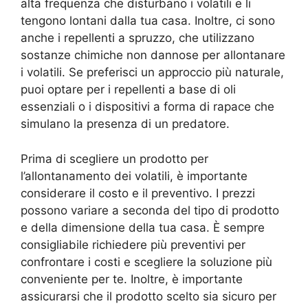
alta frequenza che disturbano i volatili e li
tengono lontani dalla tua casa. Inoltre, ci sono
anche i repellenti a spruzzo, che utilizzano
sostanze chimiche non dannose per allontanare
i volatili. Se preferisci un approccio più naturale,
puoi optare per i repellenti a base di oli
essenziali o i dispositivi a forma di rapace che
simulano la presenza di un predatore.
Prima di scegliere un prodotto per
l’allontanamento dei volatili, è importante
considerare il costo e il preventivo. I prezzi
possono variare a seconda del tipo di prodotto
e della dimensione della tua casa. È sempre
consigliabile richiedere più preventivi per
confrontare i costi e scegliere la soluzione più
conveniente per te. Inoltre, è importante
assicurarsi che il prodotto scelto sia sicuro per