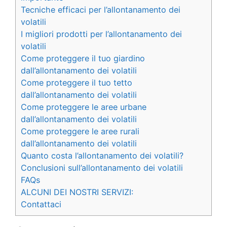
Tecniche efficaci per l’allontanamento dei
volatili
I migliori prodotti per l’allontanamento dei
volatili
Come proteggere il tuo giardino
dall’allontanamento dei volatili
Come proteggere il tuo tetto
dall’allontanamento dei volatili
Come proteggere le aree urbane
dall’allontanamento dei volatili
Come proteggere le aree rurali
dall’allontanamento dei volatili
Quanto costa l’allontanamento dei volatili?
Conclusioni sull’allontanamento dei volatili
FAQs
ALCUNI DEI NOSTRI SERVIZI:
Contattaci