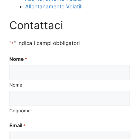
Allontanamento Volatili
Contattaci
"
" indica i campi obbligatori
*
Nome
*
Nome
Cognome
Email
*