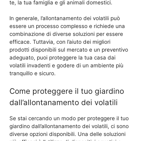
te, la tua famiglia e gli animali domestici.
In generale, l’allontanamento dei volatili può
essere un processo complesso e richiede una
combinazione di diverse soluzioni per essere
efficace. Tuttavia, con l’aiuto dei migliori
prodotti disponibili sul mercato e un preventivo
adeguato, puoi proteggere la tua casa dai
volatili invadenti e godere di un ambiente più
tranquillo e sicuro.
Come proteggere il tuo giardino
dall’allontanamento dei volatili
Se stai cercando un modo per proteggere il tuo
giardino dall’allontanamento dei volatili, ci sono
diverse opzioni disponibili. Una delle soluzioni