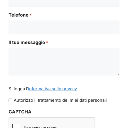
Telefono
*
Il tuo messaggio
*
Si
Si legga l'
informativa sulla privacy
legga
l'informativa
Autorizzo il trattamento dei miei dati personali
sulla
CAPTCHA
privacy
*