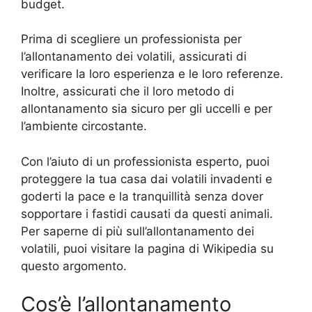
budget.
Prima di scegliere un professionista per
l’allontanamento dei volatili, assicurati di
verificare la loro esperienza e le loro referenze.
Inoltre, assicurati che il loro metodo di
allontanamento sia sicuro per gli uccelli e per
l’ambiente circostante.
Con l’aiuto di un professionista esperto, puoi
proteggere la tua casa dai volatili invadenti e
goderti la pace e la tranquillità senza dover
sopportare i fastidi causati da questi animali.
Per saperne di più sull’allontanamento dei
volatili, puoi visitare la pagina di Wikipedia su
questo argomento.
Cos’è l’allontanamento