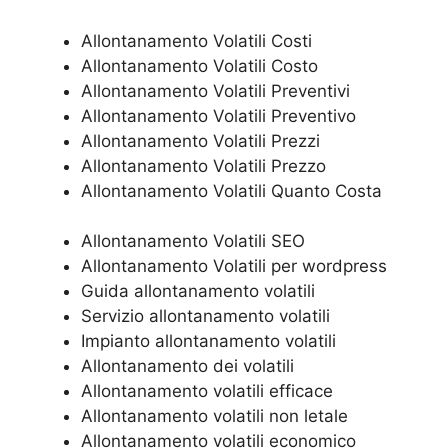
Allontanamento Volatili Costi
Allontanamento Volatili Costo
Allontanamento Volatili Preventivi
Allontanamento Volatili Preventivo
Allontanamento Volatili Prezzi
Allontanamento Volatili Prezzo
Allontanamento Volatili Quanto Costa
Allontanamento Volatili SEO
Allontanamento Volatili per wordpress
Guida allontanamento volatili
Servizio allontanamento volatili
Impianto allontanamento volatili
Allontanamento dei volatili
Allontanamento volatili efficace
Allontanamento volatili non letale
Allontanamento volatili economico