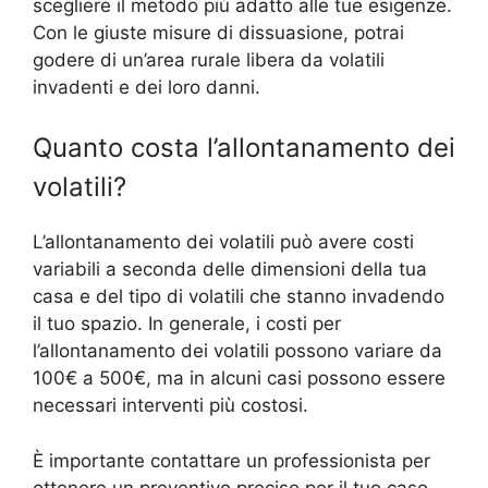
scegliere il metodo più adatto alle tue esigenze.
Con le giuste misure di dissuasione, potrai
godere di un’area rurale libera da volatili
invadenti e dei loro danni.
Quanto costa l’allontanamento dei
volatili?
L’allontanamento dei volatili può avere costi
variabili a seconda delle dimensioni della tua
casa e del tipo di volatili che stanno invadendo
il tuo spazio. In generale, i costi per
l’allontanamento dei volatili possono variare da
100€ a 500€, ma in alcuni casi possono essere
necessari interventi più costosi.
È importante contattare un professionista per
ottenere un preventivo preciso per il tuo caso