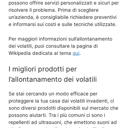
possono offrire servizi personalizzati e sicuri per
risolvere il problema. Prima di scegliere
un’azienda, è consigliabile richiedere preventivi
e informarsi sui costi e sulle tecniche utilizzate.
Per maggiori informazioni sull’allontanamento
dei volatili, puoi consultare la pagina di
Wikipedia dedicata al tema
qui
.
I migliori prodotti per
l’allontanamento dei volatili
Se stai cercando un modo efficace per
proteggere la tua casa dai volatili invadenti, ci
sono diversi prodotti disponibili sul mercato che
possono aiutarti. Tra i più comuni ci sono i
repellenti ad ultrasuoni, che emettono suoni ad