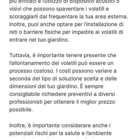
più efficaci è l’utilizzo di dispositivi acustici o
visivi che possono spaventare i volatili e
scoraggiarli dal frequentare la tua area esterna.
Inoltre, puoi anche optare per l’installazione di
reti o barriere fisiche per impedire ai volatili di
entrare nel tuo giardino.
Tuttavia, è importante tenere presente che
l’allontanamento dei volatili può essere un
processo costoso. I costi possono variare a
seconda del tipo di soluzione scelta e delle
dimensioni del tuo giardino. È sempre
consigliabile richiedere preventivi a diversi
professionisti per ottenere il miglior prezzo
possibile.
Inoltre, è importante considerare anche i
potenziali rischi per la salute e l’ambiente