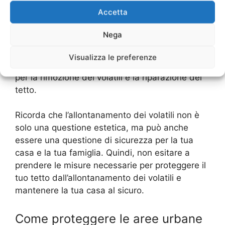
Tuttavia, se il tuo tetto è già stato danneggiato
Accetta
dai volatili, è importante intervenire
tempestivamente per prevenire ulteriori danni.
Nega
In questo caso, è consigliabile rivolgersi a
professionisti specializzati in allontanamento
Visualizza le preferenze
volatili, che possono fornire preventivi e costi
per la rimozione dei volatili e la riparazione del
tetto.
Ricorda che l’allontanamento dei volatili non è
solo una questione estetica, ma può anche
essere una questione di sicurezza per la tua
casa e la tua famiglia. Quindi, non esitare a
prendere le misure necessarie per proteggere il
tuo tetto dall’allontanamento dei volatili e
mantenere la tua casa al sicuro.
Come proteggere le aree urbane