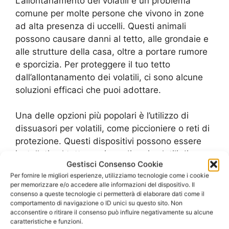
L’allontanamento dei volatili è un problema
comune per molte persone che vivono in zone
ad alta presenza di uccelli. Questi animali
possono causare danni al tetto, alle grondaie e
alle strutture della casa, oltre a portare rumore
e sporcizia. Per proteggere il tuo tetto
dall’allontanamento dei volatili, ci sono alcune
soluzioni efficaci che puoi adottare.
Una delle opzioni più popolari è l’utilizzo di
dissuasori per volatili, come piccioniere o reti di
protezione. Questi dispositivi possono essere
installati sul tetto per impedire ai volatili di
Gestisci Consenso Cookie
atterrare o nidificare. Inoltre, puoi anche
Per fornire le migliori esperienze, utilizziamo tecnologie come i cookie
utilizzare repellenti naturali, come oli essenziali
per memorizzare e/o accedere alle informazioni del dispositivo. Il
di menta o peperoncino, per tenere lontani gli
consenso a queste tecnologie ci permetterà di elaborare dati come il
comportamento di navigazione o ID unici su questo sito. Non
uccelli.
acconsentire o ritirare il consenso può influire negativamente su alcune
caratteristiche e funzioni.