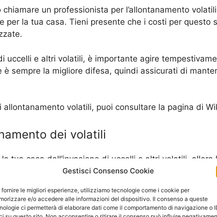
 chiamare un professionista per l’allontanamento volatili
ne per la tua casa. Tieni presente che i costi per questo
izzate.
 uccelli e altri volatili, è importante agire tempestivame
 è sempre la migliore difesa, quindi assicurati di manten
i allontanamento volatili, puoi consultare la pagina di 
anamento dei volatili
tua casa dall’invasione di uccelli e altri volatili, allora
ersi prodotti disponibili sul mercato che possono aiutart
Gestisci Consenso Cookie
 fornire le migliori esperienze, utilizziamo tecnologie come i cookie per
orizzare e/o accedere alle informazioni del dispositivo. Il consenso a queste
nto dei volatili è il repellente ad ultrasuoni. Questo di
nologie ci permetterà di elaborare dati come il comportamento di navigazione o 
ci su questo sito. Non acconsentire o ritirare il consenso può influire negativame