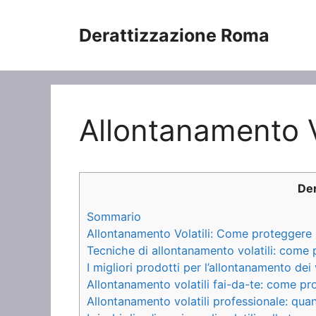
Vai
al
Derattizzazione Roma
contenuto
Allontanamento Vo
Der
Sommario
Allontanamento Volatili: Come proteggere la 
Tecniche di allontanamento volatili: come 
I migliori prodotti per l’allontanamento dei v
Allontanamento volatili fai-da-te: come p
Allontanamento volatili professionale: qu