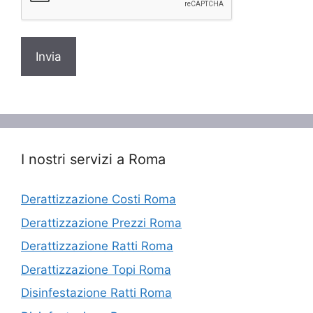
I nostri servizi a Roma
Derattizzazione Costi Roma
Derattizzazione Prezzi Roma
Derattizzazione Ratti Roma
Derattizzazione Topi Roma
Disinfestazione Ratti Roma