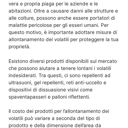
vera e propria piaga per le aziende e le
abitazioni. Oltre a causare danni alle strutture e
alle colture, possono anche essere portatori di
malattie pericolose per gli esseri umani. Per
questo motivo, è importante adottare misure di
allontanamento dei volatili per proteggere la tua
proprietà.
Esistono diversi prodotti disponibili sul mercato
che possono aiutare a tenere lontani i volatili
indesiderati. Tra questi, ci sono repellenti ad
ultrasuoni, gel repellenti, reti anti-uccello e
dispositivi di dissuasione visivi come
spaventapasseri e palloni riflettenti.
Il costo dei prodotti per l’allontanamento dei
volatili può variare a seconda del tipo di
prodotto e della dimensione dell’area da