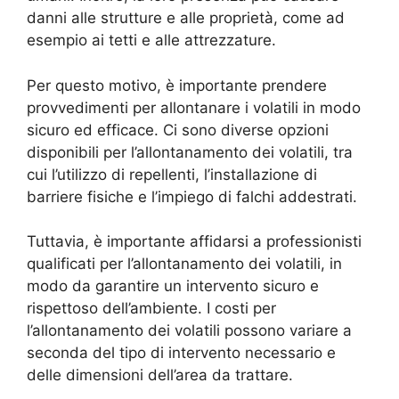
danni alle strutture e alle proprietà, come ad
esempio ai tetti e alle attrezzature.
Per questo motivo, è importante prendere
provvedimenti per allontanare i volatili in modo
sicuro ed efficace. Ci sono diverse opzioni
disponibili per l’allontanamento dei volatili, tra
cui l’utilizzo di repellenti, l’installazione di
barriere fisiche e l’impiego di falchi addestrati.
Tuttavia, è importante affidarsi a professionisti
qualificati per l’allontanamento dei volatili, in
modo da garantire un intervento sicuro e
rispettoso dell’ambiente. I costi per
l’allontanamento dei volatili possono variare a
seconda del tipo di intervento necessario e
delle dimensioni dell’area da trattare.