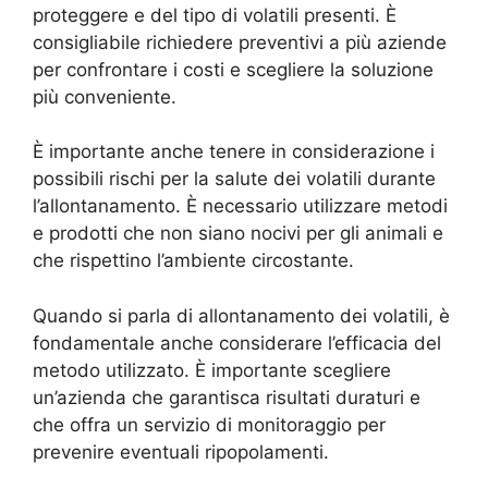
proteggere e del tipo di volatili presenti. È
consigliabile richiedere preventivi a più aziende
per confrontare i costi e scegliere la soluzione
più conveniente.
È importante anche tenere in considerazione i
possibili rischi per la salute dei volatili durante
l’allontanamento. È necessario utilizzare metodi
e prodotti che non siano nocivi per gli animali e
che rispettino l’ambiente circostante.
Quando si parla di allontanamento dei volatili, è
fondamentale anche considerare l’efficacia del
metodo utilizzato. È importante scegliere
un’azienda che garantisca risultati duraturi e
che offra un servizio di monitoraggio per
prevenire eventuali ripopolamenti.