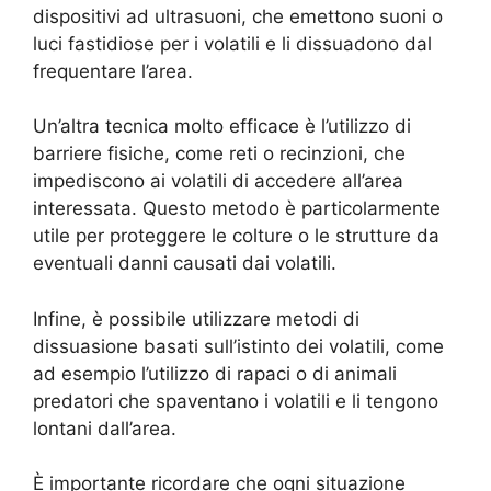
dispositivi ad ultrasuoni, che emettono suoni o
luci fastidiose per i volatili e li dissuadono dal
frequentare l’area.
Un’altra tecnica molto efficace è l’utilizzo di
barriere fisiche, come reti o recinzioni, che
impediscono ai volatili di accedere all’area
interessata. Questo metodo è particolarmente
utile per proteggere le colture o le strutture da
eventuali danni causati dai volatili.
Infine, è possibile utilizzare metodi di
dissuasione basati sull’istinto dei volatili, come
ad esempio l’utilizzo di rapaci o di animali
predatori che spaventano i volatili e li tengono
lontani dall’area.
È importante ricordare che ogni situazione