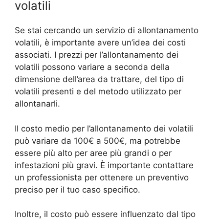
volatili
Se stai cercando un servizio di allontanamento
volatili, è importante avere un’idea dei costi
associati. I prezzi per l’allontanamento dei
volatili possono variare a seconda della
dimensione dell’area da trattare, del tipo di
volatili presenti e del metodo utilizzato per
allontanarli.
Il costo medio per l’allontanamento dei volatili
può variare da 100€ a 500€, ma potrebbe
essere più alto per aree più grandi o per
infestazioni più gravi. È importante contattare
un professionista per ottenere un preventivo
preciso per il tuo caso specifico.
Inoltre, il costo può essere influenzato dal tipo