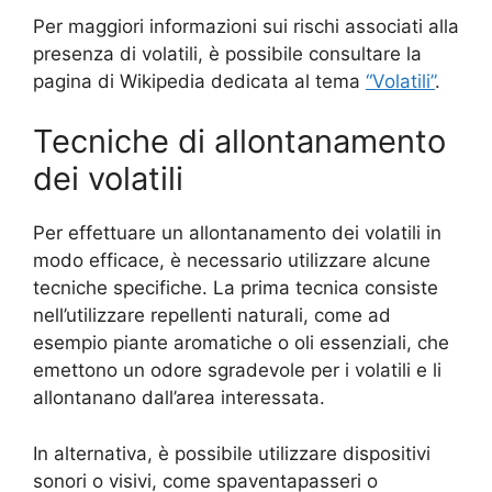
Per maggiori informazioni sui rischi associati alla
presenza di volatili, è possibile consultare la
pagina di Wikipedia dedicata al tema
“Volatili”
.
Tecniche di allontanamento
dei volatili
Per effettuare un allontanamento dei volatili in
modo efficace, è necessario utilizzare alcune
tecniche specifiche. La prima tecnica consiste
nell’utilizzare repellenti naturali, come ad
esempio piante aromatiche o oli essenziali, che
emettono un odore sgradevole per i volatili e li
allontanano dall’area interessata.
In alternativa, è possibile utilizzare dispositivi
sonori o visivi, come spaventapasseri o