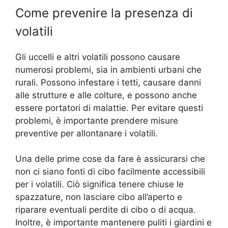
Come prevenire la presenza di
volatili
Gli uccelli e altri volatili possono causare
numerosi problemi, sia in ambienti urbani che
rurali. Possono infestare i tetti, causare danni
alle strutture e alle colture, e possono anche
essere portatori di malattie. Per evitare questi
problemi, è importante prendere misure
preventive per allontanare i volatili.
Una delle prime cose da fare è assicurarsi che
non ci siano fonti di cibo facilmente accessibili
per i volatili. Ciò significa tenere chiuse le
spazzature, non lasciare cibo all’aperto e
riparare eventuali perdite di cibo o di acqua.
Inoltre, è importante mantenere puliti i giardini e