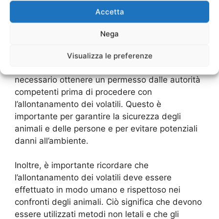
Leggi e regolamenti
Accetta
sull’allontanamento dei volatili
Nega
L’allontanamento dei volatili è un’attività
regolamentata da diverse leggi e regolamenti a
Visualizza le preferenze
livello nazionale e locale. In generale, è
necessario ottenere un permesso dalle autorità
competenti prima di procedere con
l’allontanamento dei volatili. Questo è
importante per garantire la sicurezza degli
animali e delle persone e per evitare potenziali
danni all’ambiente.
Inoltre, è importante ricordare che
l’allontanamento dei volatili deve essere
effettuato in modo umano e rispettoso nei
confronti degli animali. Ciò significa che devono
essere utilizzati metodi non letali e che gli