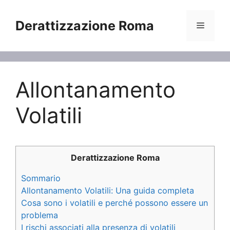
Vai
al
Derattizzazione Roma
Menu
contenuto
Allontanamento
Volatili
Derattizzazione Roma
Sommario
Allontanamento Volatili: Una guida completa
Cosa sono i volatili e perché possono essere un
problema
I rischi associati alla presenza di volatili