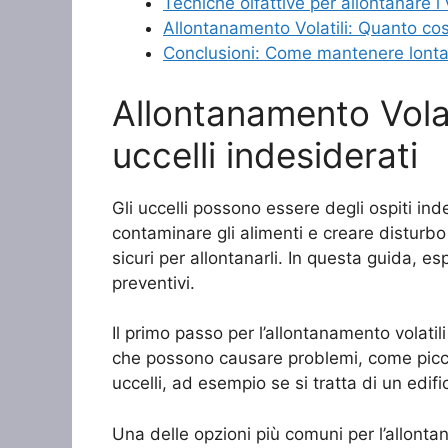
Tecniche olfattive per allontanare i v
Allontanamento Volatili: Quanto co
Conclusioni: Come mantenere lontani
Allontanamento Volat
uccelli indesiderati
Gli uccelli possono essere degli ospiti ind
contaminare gli alimenti e creare disturbo
sicuri per allontanarli. In questa guida, es
preventivi.
Il primo passo per l’allontanamento volatili 
che possono causare problemi, come piccioni
uccelli, ad esempio se si tratta di un edifi
Una delle opzioni più comuni per l’allontana