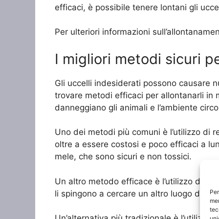
efficaci, è possibile tenere lontani gli ucc
Per ulteriori informazioni sull’allontanamen
I migliori metodi sicuri pe
Gli uccelli indesiderati possono causare n
trovare metodi efficaci per allontanarli i
danneggiano gli animali e l’ambiente circo
Uno dei metodi più comuni è l’utilizzo di 
oltre a essere costosi e poco efficaci a lun
mele, che sono sicuri e non tossici.
Un altro metodo efficace è l’utilizzo di di
Per
li spingono a cercare un altro luogo dove po
mem
tec
Un’alternativa più tradizionale è l’utilizzo
uni