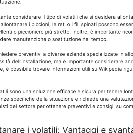
ituazione.
nte considerare il tipo di volatili che si desidera allonta
llontanare i piccioni, le reti o i fili spinati possono esser
llenti o piccioniere più strette. Inoltre, è importante ri
edere manutenzione o sostituzione nel tempo.
chiedere preventivi a diverse aziende specializzate in all
tà dell’installazione, ma è importante considerare anche
 è possibile trovare informazioni utili su Wikipedia riguar
latili sono una soluzione efficace e sicura per tenere lonta
ze specifiche della situazione e richiede una valutazion
sti del settore per ottenere preventivi e consigli su com
tanare i volatili: Vantaggi e svant