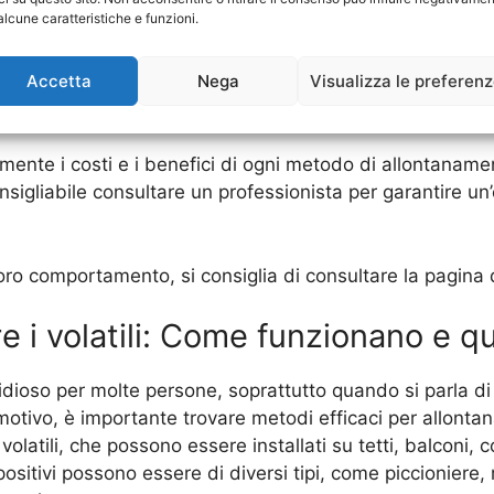
alcune caratteristiche e funzioni.
ssono non funzionare con uccelli più intelligenti.
Accetta
Nega
Visualizza le preferen
ere fisiche per impedire agli uccelli di accedere alle are
bilità nell’installazione.
mente i costi e i benefici di ogni metodo di allontanament
nsigliabile consultare un professionista per garantire un’
ul loro comportamento, si consiglia di consultare la pagina
e i volatili: Come funzionano e qu
idioso per molte persone, soprattutto quando si parla di
motivo, è importante trovare metodi efficaci per allontan
olatili, che possono essere installati su tetti, balconi, c
positivi possono essere di diversi tipi, come piccioniere, ret