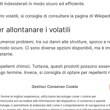
elli indesiderati in modo sicuro ed efficiente.
to volatili, si consiglia di consultare la pagina di Wikip
r allontanare i volatili
umerosi problemi, tra cui danni alle strutture, sporco e
n modo sicuro. Ci sono diverse opzioni disponibili, ma è 
stante.
repellenti chimici. Tuttavia, questi prodotti possono ess
go termine. Invece, si consiglia di optare per repellenti n
Gestisci Consenso Cookie
spositivi sonori ad ultrasuoni. Questi emettono suoni ad a
 fornire le migliori esperienze, utilizziamo tecnologie come i cookie per
sarsi. Tuttavia, è importante scegliere dispositivi di qual
orizzare e/o accedere alle informazioni del dispositivo. Il consenso a queste
nologie ci permetterà di elaborare dati come il comportamento di navigazione o 
 di spaventapasseri o di effigi di predatori, come gufi o 
ci su questo sito. Non acconsentire o ritirare il consenso può influire negativame