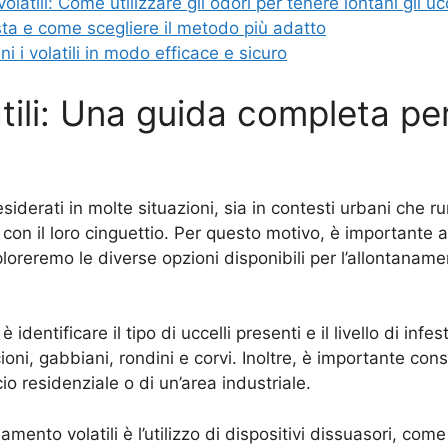
olatili: Come utilizzare gli odori per tenere lontani gli ucc
sta e come scegliere il metodo più adatto
 i volatili in modo efficace e sicuro
ili: Una guida completa per 
esiderati in molte situazioni, sia in contesti urbani che r
 con il loro cinguettio. Per questo motivo, è importante 
ploreremo le diverse opzioni disponibili per l’allontanamen
è identificare il tipo di uccelli presenti e il livello di inf
, gabbiani, rondini e corvi. Inoltre, è importante consid
cio residenziale o di un’area industriale.
mento volatili è l’utilizzo di dispositivi dissuasori, come 