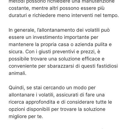
metodi possono richiedere una manutenzione
costante, mentre altri possono essere più
duraturi e richiedere meno interventi nel tempo.
In generale, l’allontanamento dei volatili può
essere un investimento importante per
mantenere la propria casa o azienda pulita e
sicura. Con i giusti preventivi e prezzi, è
possibile trovare una soluzione efficace e
conveniente per sbarazzarsi di questi fastidiosi
animali.
Quindi, se stai cercando un modo per
allontanare i volatili, assicurati di fare una
ricerca approfondita e di considerare tutte le
opzioni disponibili per trovare la soluzione
migliore per te.