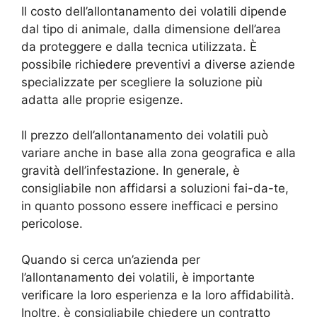
Il costo dell’allontanamento dei volatili dipende
dal tipo di animale, dalla dimensione dell’area
da proteggere e dalla tecnica utilizzata. È
possibile richiedere preventivi a diverse aziende
specializzate per scegliere la soluzione più
adatta alle proprie esigenze.
Il prezzo dell’allontanamento dei volatili può
variare anche in base alla zona geografica e alla
gravità dell’infestazione. In generale, è
consigliabile non affidarsi a soluzioni fai-da-te,
in quanto possono essere inefficaci e persino
pericolose.
Quando si cerca un’azienda per
l’allontanamento dei volatili, è importante
verificare la loro esperienza e la loro affidabilità.
Inoltre, è consigliabile chiedere un contratto