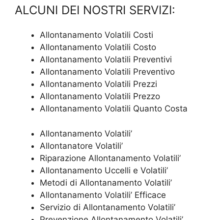
ALCUNI DEI NOSTRI SERVIZI:
Allontanamento Volatili Costi
Allontanamento Volatili Costo
Allontanamento Volatili Preventivi
Allontanamento Volatili Preventivo
Allontanamento Volatili Prezzi
Allontanamento Volatili Prezzo
Allontanamento Volatili Quanto Costa
Allontanamento Volatili’
Allontanatore Volatili’
Riparazione Allontanamento Volatili’
Allontanamento Uccelli e Volatili’
Metodi di Allontanamento Volatili’
Allontanamento Volatili’ Efficace
Servizio di Allontanamento Volatili’
Prevenzione Allontanamento Volatili’