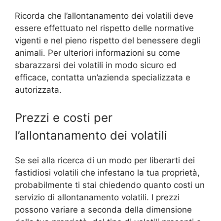
Ricorda che l’allontanamento dei volatili deve
essere effettuato nel rispetto delle normative
vigenti e nel pieno rispetto del benessere degli
animali. Per ulteriori informazioni su come
sbarazzarsi dei volatili in modo sicuro ed
efficace, contatta un’azienda specializzata e
autorizzata.
Prezzi e costi per
l’allontanamento dei volatili
Se sei alla ricerca di un modo per liberarti dei
fastidiosi volatili che infestano la tua proprietà,
probabilmente ti stai chiedendo quanto costi un
servizio di allontanamento volatili. I prezzi
possono variare a seconda della dimensione