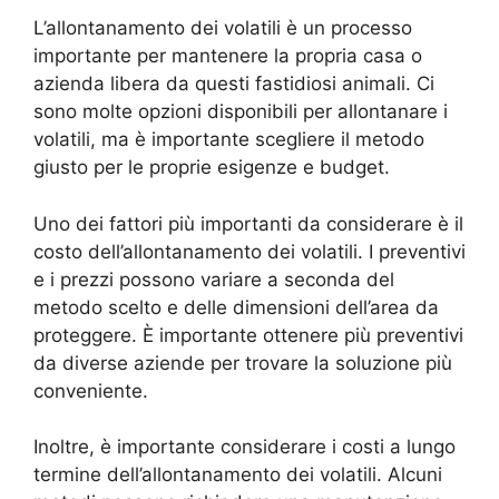
L’allontanamento dei volatili è un processo
importante per mantenere la propria casa o
azienda libera da questi fastidiosi animali. Ci
sono molte opzioni disponibili per allontanare i
volatili, ma è importante scegliere il metodo
giusto per le proprie esigenze e budget.
Uno dei fattori più importanti da considerare è il
costo dell’allontanamento dei volatili. I preventivi
e i prezzi possono variare a seconda del
metodo scelto e delle dimensioni dell’area da
proteggere. È importante ottenere più preventivi
da diverse aziende per trovare la soluzione più
conveniente.
Inoltre, è importante considerare i costi a lungo
termine dell’allontanamento dei volatili. Alcuni