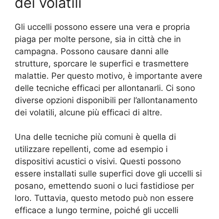
dei volatili
Gli uccelli possono essere una vera e propria
piaga per molte persone, sia in città che in
campagna. Possono causare danni alle
strutture, sporcare le superfici e trasmettere
malattie. Per questo motivo, è importante avere
delle tecniche efficaci per allontanarli. Ci sono
diverse opzioni disponibili per l’allontanamento
dei volatili, alcune più efficaci di altre.
Una delle tecniche più comuni è quella di
utilizzare repellenti, come ad esempio i
dispositivi acustici o visivi. Questi possono
essere installati sulle superfici dove gli uccelli si
posano, emettendo suoni o luci fastidiose per
loro. Tuttavia, questo metodo può non essere
efficace a lungo termine, poiché gli uccelli