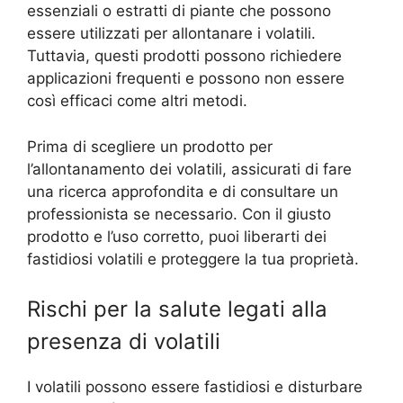
essenziali o estratti di piante che possono
essere utilizzati per allontanare i volatili.
Tuttavia, questi prodotti possono richiedere
applicazioni frequenti e possono non essere
così efficaci come altri metodi.
Prima di scegliere un prodotto per
l’allontanamento dei volatili, assicurati di fare
una ricerca approfondita e di consultare un
professionista se necessario. Con il giusto
prodotto e l’uso corretto, puoi liberarti dei
fastidiosi volatili e proteggere la tua proprietà.
Rischi per la salute legati alla
presenza di volatili
I volatili possono essere fastidiosi e disturbare