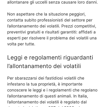
allontanare gli uccelli senza causare loro danni.
Non aspettare che la situazione peggiori,
contatta subito professionisti del settore per
l’allontanamento dei volatili. Prezzi competitivi,
preventivi gratuiti e risultati garantiti: affidati a
esperti per risolvere il problema dei volatili una
volta per tutte.
Leggi e regolamenti riguardanti
l’allontanamento dei volatili
Per sbarazzarsi dei fastidiosi volatili che
infestano la tua proprietà, è importante
conoscere le leggi e i regolamenti che regolano
l’allontanamento di questi animali. In Italia,
l’allontanamento dei volatili è regolato dal