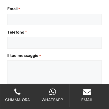
Email
*
Telefono
*
Il tuo messaggio
*
Si
Si legga l'
informativa sulla privacy
legga
CHIAMA ORA
WHATSAPP
EMAIL
l'informativa
Autorizzo il trattamento dei miei dati personali