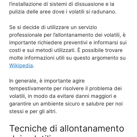
l’installazione di sistemi di dissuasione e la
pulizia delle aree dove i volatili si radunano.
Se si decide di utilizzare un servizio
professionale per l’allontanamento dei volatili, è
importante richiedere preventivi e informarsi sui
costi e sui metodi utilizzati. È possibile trovare
molte informazioni utili su questo argomento su
Wikipedia
.
In generale, è importante agire
tempestivamente per risolvere il problema dei
volatili, in modo da evitare danni maggiori e
garantire un ambiente sicuro e salubre per noi
stessi e per gli altri.
Tecniche di allontanamento