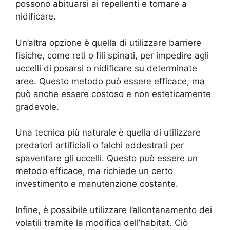
possono abituarsi ai repellenti e tornare a
nidificare.
Un’altra opzione è quella di utilizzare barriere
fisiche, come reti o fili spinati, per impedire agli
uccelli di posarsi o nidificare su determinate
aree. Questo metodo può essere efficace, ma
può anche essere costoso e non esteticamente
gradevole.
Una tecnica più naturale è quella di utilizzare
predatori artificiali o falchi addestrati per
spaventare gli uccelli. Questo può essere un
metodo efficace, ma richiede un certo
investimento e manutenzione costante.
Infine, è possibile utilizzare l’allontanamento dei
volatili tramite la modifica dell’habitat. Ciò