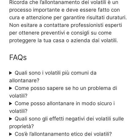
Ricorda che l’allontanamento dei volatili è un
processo importante e deve essere fatto con
cura e attenzione per garantire risultati duraturi.
Non esitare a contattare professionisti esperti
per ottenere preventivi e consigli su come
proteggere la tua casa o azienda dai volatili.
FAQs
Quali sono i volatili più comuni da
allontanare?
Come posso sapere se ho un problema di
volatili?
Come posso allontanare in modo sicuro i
volatili?
Quali sono gli effetti negativi dei volatili sulle
proprietà?
Cos’è l’allontanamento etico dei volatili?