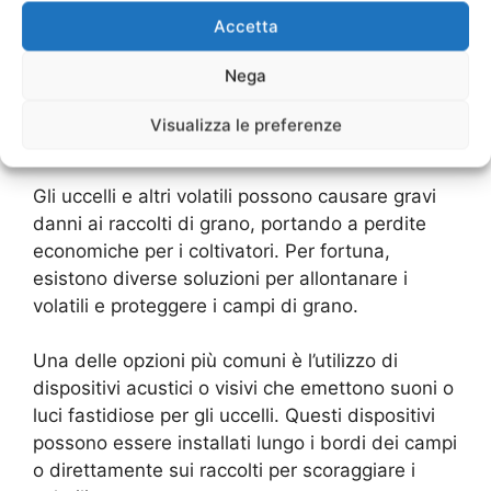
problema dei volatili in modo efficace.
Accetta
Soluzioni per l’Allontanamento dei
Nega
Volatili: Come Sbarazzarsi dei
Visualizza le preferenze
Cacciatori di Grano
Gli uccelli e altri volatili possono causare gravi
danni ai raccolti di grano, portando a perdite
economiche per i coltivatori. Per fortuna,
esistono diverse soluzioni per allontanare i
volatili e proteggere i campi di grano.
Una delle opzioni più comuni è l’utilizzo di
dispositivi acustici o visivi che emettono suoni o
luci fastidiose per gli uccelli. Questi dispositivi
possono essere installati lungo i bordi dei campi
o direttamente sui raccolti per scoraggiare i