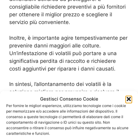
consigliabile richiedere preventivi a più fornitori
per ottenere il miglior prezzo e scegliere il
servizio più conveniente.
Inoltre, è importante agire tempestivamente per
prevenire danni maggiori alle colture.
Un’infestazione di volatili può portare a una
significativa perdita di raccolto e richiedere
costi aggiuntivi per riparare i danni causati.
In sintesi, l’allontanamento dei volatili è la
soluzione migliore per prevenire e risolvere il
Gestisci Consenso Cookie
problema dei cacciatori di grano. Con i giusti
Per fornire le migliori esperienze, utilizziamo tecnologie come i cookie
metodi e un intervento tempestivo, è possibile
per memorizzare e/o accedere alle informazioni del dispositivo. Il
proteggere le colture e garantire una buona
consenso a queste tecnologie ci permetterà di elaborare dati come il
resa. Non esitare a contattare un professionista
comportamento di navigazione o ID unici su questo sito. Non
acconsentire o ritirare il consenso può influire negativamente su alcune
per ottenere un preventivo e risolvere il
caratteristiche e funzioni.