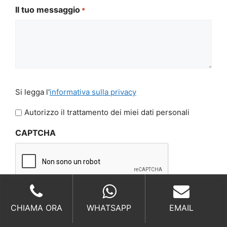
Il tuo messaggio
*
Si
Si legga l'
informativa sulla privacy
legga
l'informativa
Autorizzo il trattamento dei miei dati personali
sulla
CAPTCHA
privacy
*
CHIAMA ORA
WHATSAPP
EMAIL